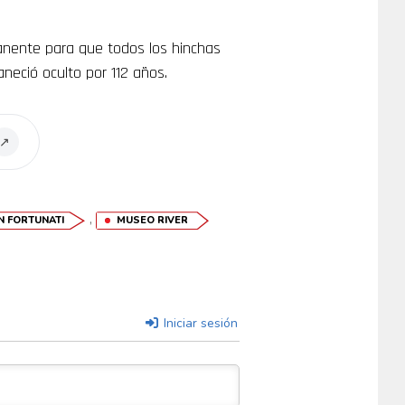
manente para que todos los hinchas
eció oculto por 112 años.
↗
,
N FORTUNATI
MUSEO RIVER
Iniciar sesión