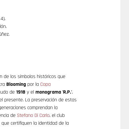
4).
dón.
úñez.
n de los símbolos históricos que
ntra
Blooming
por la
Copa
scudo de
1918
y el
monograma 'R.P.'
,
l presente. La preservación de estas
generaciones comprendan la
dencia de
Stefano Di Carlo
, el club
ue certifiquen la identidad de la