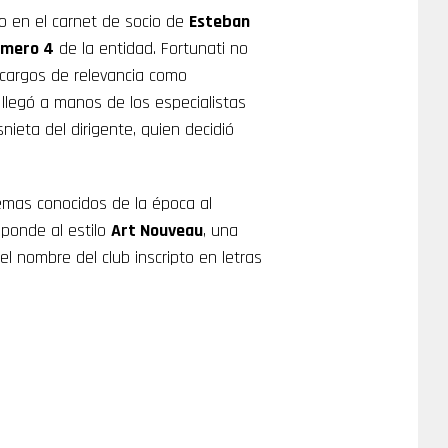
do en el carnet de socio de
Esteban
mero 4
de la entidad. Fortunati no
 cargos de relevancia como
 llegó a manos de los especialistas
isnieta del dirigente, quien decidió
.
emas conocidos de la época al
esponde al estilo
Art Nouveau
, una
el nombre del club inscripto en letras