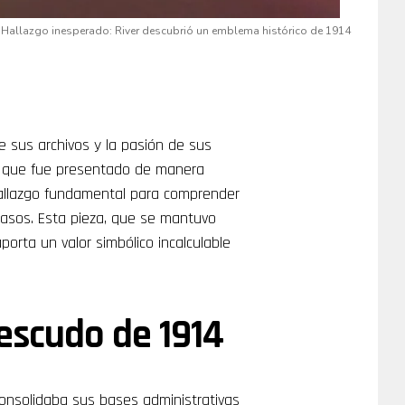
Hallazgo inesperado: River descubrió un emblema histórico de 1914
e sus archivos y la pasión de sus
que fue presentado de manera
 hallazgo fundamental para comprender
 pasos. Esta pieza, que se mantuvo
orta un valor simbólico incalculable
 escudo de 1914
consolidaba sus bases administrativas