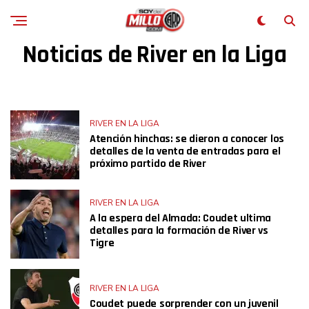
Noticias de River en la Liga
RIVER EN LA LIGA
Atención hinchas: se dieron a conocer los
detalles de la venta de entradas para el
próximo partido de River
RIVER EN LA LIGA
A la espera del Almada: Coudet ultima
detalles para la formación de River vs
Tigre
RIVER EN LA LIGA
Coudet puede sorprender con un juvenil