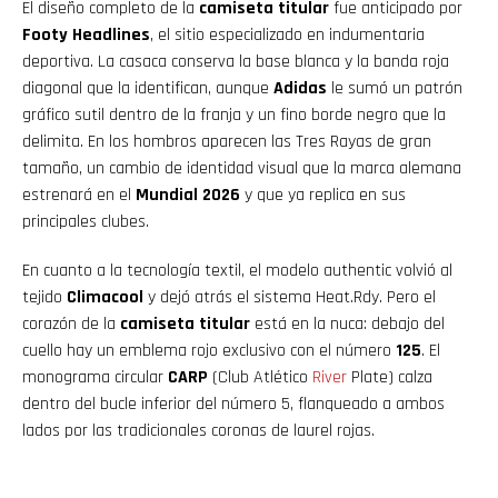
El diseño completo de la
camiseta titular
fue anticipado por
Footy Headlines
, el sitio especializado en indumentaria
deportiva. La casaca conserva la base blanca y la banda roja
diagonal que la identifican, aunque
Adidas
le sumó un patrón
gráfico sutil dentro de la franja y un fino borde negro que la
delimita. En los hombros aparecen las Tres Rayas de gran
tamaño, un cambio de identidad visual que la marca alemana
estrenará en el
Mundial 2026
y que ya replica en sus
principales clubes.
En cuanto a la tecnología textil, el modelo authentic volvió al
tejido
Climacool
y dejó atrás el sistema Heat.Rdy. Pero el
corazón de la
camiseta titular
está en la nuca: debajo del
cuello hay un emblema rojo exclusivo con el número
125
. El
monograma circular
CARP
(Club Atlético
River
Plate) calza
dentro del bucle inferior del número 5, flanqueado a ambos
lados por las tradicionales coronas de laurel rojas.