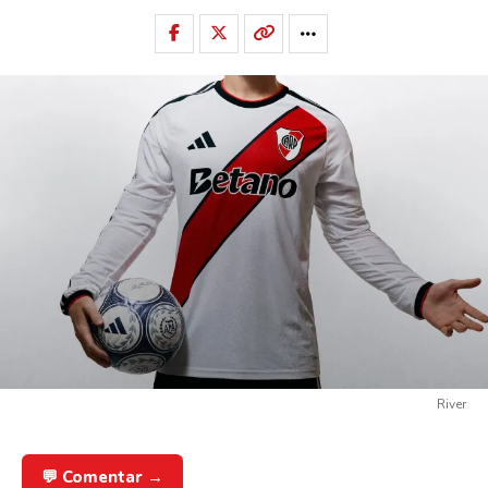
River
💬 Comentar →