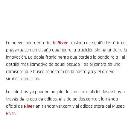
La nueva indumentaria de
River
traslada ese guiño histórico al
presente con un diseño que honra la tradición sin renunciar a la
innovación. La doble franja negra que bordea la banda roja —el
detalle más llamativo de aquel escudo— es el centro de una
camiseta que busca conectar con la nostalgia y el acervo
simbólico del club.
Los hinchas ya pueden adquirir la camiseta oficial desde hoy a
través de la app de adidas, el sitio adidas.com.ar, la tienda
oficial de
River
en tiendariver.com y el adidas store del Museo
River
.