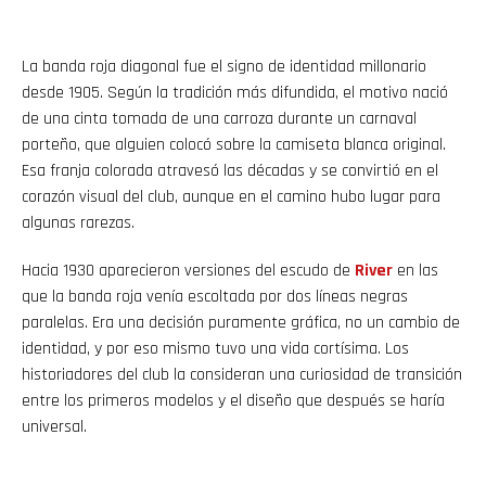
La banda roja diagonal fue el signo de identidad millonario
desde 1905. Según la tradición más difundida, el motivo nació
de una cinta tomada de una carroza durante un carnaval
porteño, que alguien colocó sobre la camiseta blanca original.
Esa franja colorada atravesó las décadas y se convirtió en el
corazón visual del club, aunque en el camino hubo lugar para
algunas rarezas.
Hacia 1930 aparecieron versiones del escudo de
River
en las
que la banda roja venía escoltada por dos líneas negras
paralelas. Era una decisión puramente gráfica, no un cambio de
identidad, y por eso mismo tuvo una vida cortísima. Los
historiadores del club la consideran una curiosidad de transición
entre los primeros modelos y el diseño que después se haría
universal.