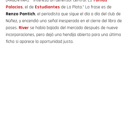
(ARGENTINA).- "Interesa un defensor central. Es
Tomás
Palacios
, el de
Estudiantes
de La Plata." La frase es de
Renzo Pantich
, el periodista que sigue el día a día del club de
Núñez, y encendió una señal inesperada en el cierre del libro de
pases.
River
se había bajado del mercado después de nueve
incorporaciones, pero dejó una hendija abierta para una última
ficha si aparece la oportunidad justa.