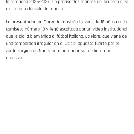
la campaña 2026‑2027, sin precisar los montos del acuerdo ni si
existe una cláusula de repesca.
La presentación en Florencia mostró al juvenil de 18 años con la
camiseta número 10 y llegó escoltada por un video institucional
que le dio la bienvenida al fútbol italiano. La Fiore, que viene de
una temporada irregular en el Calcio, apuesta fuerte por el
zurdo surgido en Núñez para potenciar su mediocampo
ofensivo.