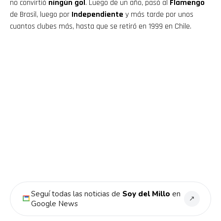
no convirtió
ningún gol
. Luego de un año, pasó al
Flamengo
de Brasil, luego por
Independiente
y más tarde por unos
cuantos clubes más, hasta que se retiró en 1999 en Chile.
Flipboard
Reddit
Pinterest
Whatsapp
Email
Seguí todas las noticias de
Soy del Millo
en
↗
Google News