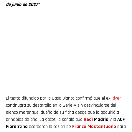
de junio de 2027”
El texto difundido por la Casa Blanca confirmó que el ex
River
continuará su desarrollo en la Serie A sin desvincularse del
elenco merengue, dueño de su ficha desde que lo adquirió a
principios de año. La gacetilla señaló que
Real
Madrid
y la
ACF
Fiorentina
acordaron la cesión de
Franco
Mastantuono
para