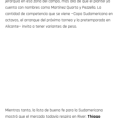
jerarquía en esa zona del campo, más allá de que el plantel ya
cuenta con nombres como Martínez Quarta y Pezzella. La
cantidad de competencia que se viene —Copa Sudamericana en
octavos, el arranque del próximo torneo y la pretemporada en
Alicante— invita a tener variantes de peso.
Mientras tanto, la lista de buena fe para la Sudamericana
mostró que el mercado todavía respira en River:
Thiago