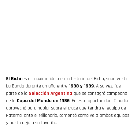
El Bichi
es el máximo ídolo en la historia del Bicho, supo vestir
La Banda durante un año entre
1988 y 1989
. A su vez, fue
parte de la
Selección Argentina
que se consagró campeona
de la
Copa del Mundo en 1986
. En esta oportunidad, Claudio
aprovechó para hablar sobre el cruce que tendrá el equipo de
Paternal ante el Millonario, comentó como ve a ambos equipos
y hasta dejó a su favorito.