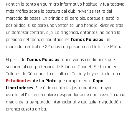
Pantich lo contó en su micro informativo habitual y fue todavía
más gráfico sobre la postura del club. "River se retira del
mercado de pases. En principio sí, pero ojo, porque si está la
posibilidad, si se abre una ventanita, una hendija, River va tras
un defensor central", dijo. La dirigencia, entonces, no cierra la
persiana del todo: el apuntado es
Tomás Palacios
, un
marcador central de 22 años con pasado en el Inter de Milán.
El perfil de
Tomás Palacios
reúne varias condiciones que
seducen al cuerpo técnico de Eduardo Coudet. Se formó en
Talleres de Córdoba, dio el salto al Calcio y hoy es titular en el
Estudiantes
de La Plata
que compite en la
Copa
Libertadores
. Ese último dato es justamente el mayor
escollo: el Pincha no quiere desprenderse de una pieza fija en el
medio de la temporada internacional, y cualquier negociación
arranca cuesta arriba.