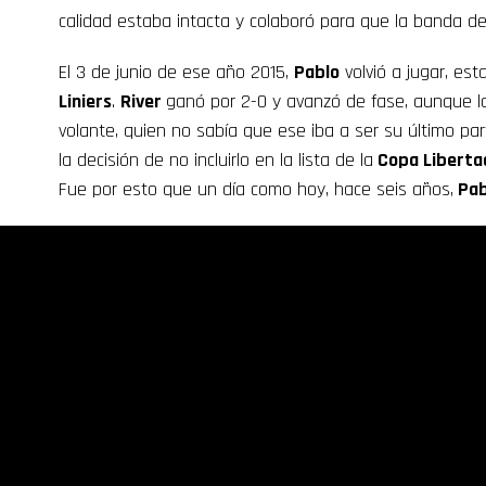
calidad estaba intacta y colaboró para que la banda de
El 3 de junio de ese año 2015,
Pablo
volvió a jugar, est
Liniers
.
River
ganó por 2-0 y avanzó de fase, aunque l
volante, quien no sabía que ese iba a ser su último pa
la decisión de no incluirlo en la lista de la
Copa Liberta
Fue por esto que un día como hoy, hace seis años,
Pab