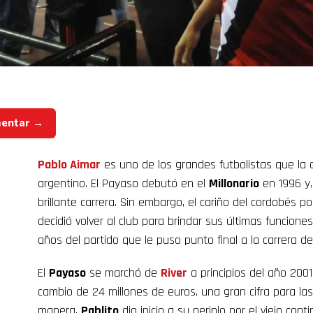
mentar →
Pablo Aimar
es uno de los grandes futbolistas que la
argentino. El Payaso debutó en el
Millonario
en 1996 y,
brillante carrera. Sin embargo, el cariño del cordobés po
decidió volver al club para brindar sus últimas funcione
años del partido que le puso punto final a la carrera d
El
Payaso
se marchó de
River
a principios del año 2001
cambio de 24 millones de euros, una gran cifra para la
manera,
Pablito
dio inicio a su periplo por el viejo co