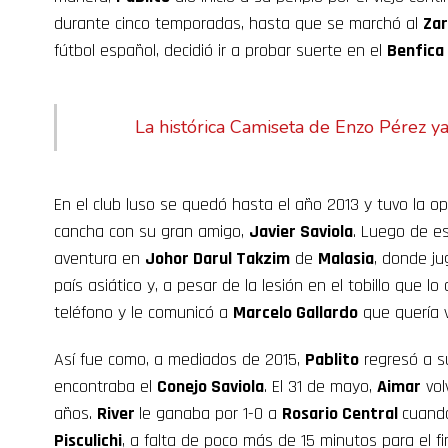
durante cinco temporadas, hasta que se marchó al
Za
fútbol español, decidió ir a probar suerte en el
Benfica
La histórica Camiseta de Enzo Pérez y
En el club luso se quedó hasta el año 2013 y tuvo la op
cancha con su gran amigo,
Javier Saviola
. Luego de e
aventura en
Johor Darul Takzim
de
Malasia
, donde ju
país asiático y, a pesar de la lesión en el tobillo que lo
teléfono y le comunicó a
Marcelo Gallardo
que quería 
Así fue como, a mediados de 2015,
Pablito
regresó a s
encontraba el
Conejo Saviola
. El 31 de mayo,
Aimar
vol
años.
River
le ganaba por 1-0 a
Rosario Central
cuand
Pisculichi
, a falta de poco más de 15 minutos para el fi