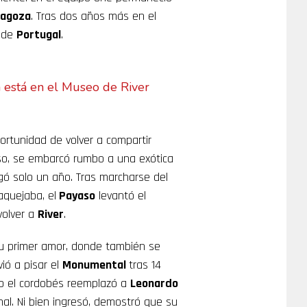
ragoza
. Tras dos años más en el
de
Portugal
.
a está en el Museo de River
ortunidad de volver a compartir
so, se embarcó rumbo a una exótica
gó solo un año. Tras marcharse del
 aquejaba, el
Payaso
levantó el
volver a
River
.
u primer amor, donde también se
vió a pisar el
Monumental
tras 14
o el cordobés reemplazó a
Leonardo
nal. Ni bien ingresó, demostró que su