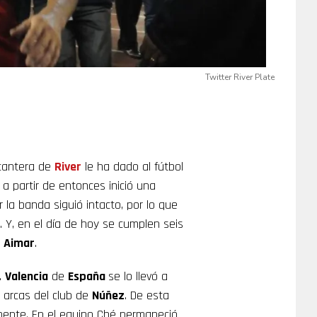
Twitter River Plate
 cantera de
River
le ha dado al fútbol
 a partir de entonces inició una
r la banda siguió intacto, por lo que
s. Y, en el día de hoy se cumplen seis
e
Aimar
.
.
Valencia
de
España
se lo llevó a
s arcas del club de
Núñez
. De esta
ntinente. En el equipo Ché permaneció