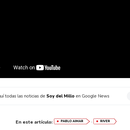
uí todas las noticias de
Soy del Millo
en Google News
,
En este artículo:
PABLO AIMAR
RIVER