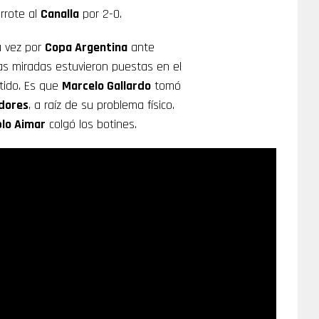
rrote al
Canalla
por 2-0.
a vez por
Copa Argentina
ante
as miradas estuvieron puestas en el
rtido. Es que
Marcelo Gallardo
tomó
dores
, a raíz de su problema físico.
lo Aimar
colgó los botines.