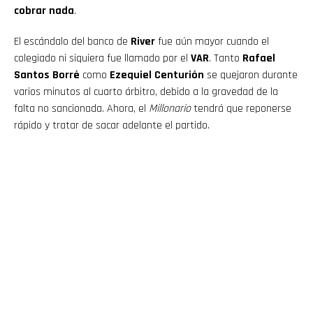
cobrar nada
.
El escándalo del banco de
River
fue aún mayor cuando el
colegiado ni siquiera fue llamado por el
VAR
. Tanto
Rafael
Santos Borré
como
Ezequiel Centurión
se quejaron durante
varios minutos al cuarto árbitro, debido a la gravedad de la
falta no sancionada. Ahora, el
Millonario
tendrá que reponerse
rápido y tratar de sacar adelante el partido.