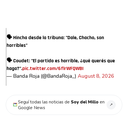
🗣 Hincha desde la tribuna: "Dale, Chacho, son
horribles"
Flipboard
🗣 Coudet: "El partido es horrible, ¿qué querés que
Reddit
haga?".
pic.twitter.com/6flrWFQWBI
Pinterest
— Banda Roja (@BandaRoja_)
August 8, 2026
Whatsapp
Seguí todas las noticias de
Soy del Millo
en
Email
↗
Google News