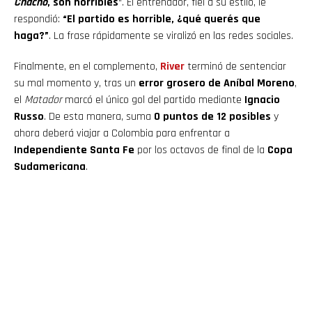
Chacho
, son horribles
“. El entrenador, fiel a su estilo, le
respondió:
“El partido es horrible, ¿qué querés que
haga?”
. La frase rápidamente se viralizó en las redes sociales.
Finalmente, en el complemento,
River
terminó de sentenciar
su mal momento y, tras un
error grosero de Aníbal Moreno
,
el
Matador
marcó el único gol del partido mediante
Ignacio
Russo
. De esta manera, suma
0 puntos de 12 posibles
y
ahora deberá viajar a Colombia para enfrentar a
Independiente Santa Fe
por los octavos de final de la
Copa
Sudamericana
.