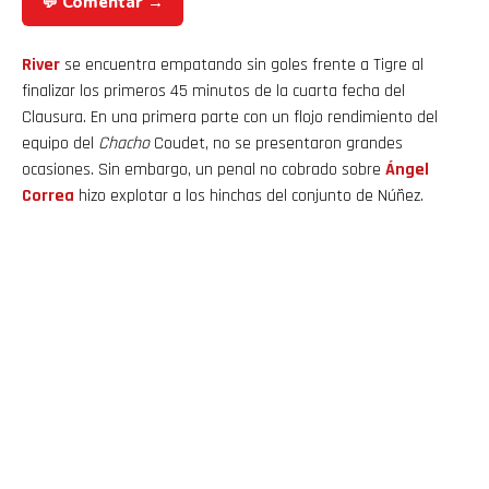
💬 Comentar →
River
se encuentra empatando sin goles frente a Tigre al
finalizar los primeros 45 minutos de la cuarta fecha del
Clausura. En una primera parte con un flojo rendimiento del
equipo del
Chacho
Coudet, no se presentaron grandes
ocasiones. Sin embargo, un penal no cobrado sobre
Ángel
Correa
hizo explotar a los hinchas del conjunto de Núñez.