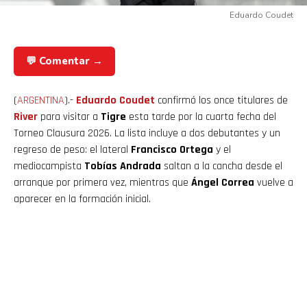
Eduardo Coudet
💬 Comentar →
(
ARGENTINA
).-
Eduardo Coudet
confirmó los once titulares de
River
para visitar a
Tigre
esta tarde por la cuarta fecha del
Torneo Clausura 2026. La lista incluye a dos debutantes y un
regreso de peso: el lateral
Francisco Ortega
y el
mediocampista
Tobías Andrada
saltan a la cancha desde el
arranque por primera vez, mientras que
Ángel Correa
vuelve a
aparecer en la formación inicial.