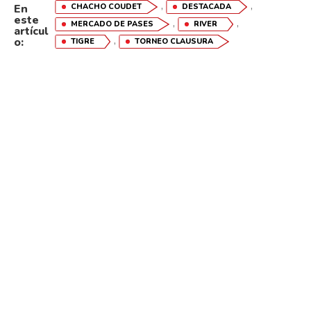
,
,
CHACHO COUDET
DESTACADA
En
este
,
,
MERCADO DE PASES
RIVER
artícul
,
o:
TIGRE
TORNEO CLAUSURA