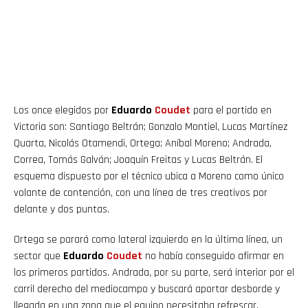
Los once elegidos por
Eduardo
Coudet
para el partido en
Victoria son: Santiago Beltrán; Gonzalo Montiel, Lucas Martínez
Quarta, Nicolás Otamendi, Ortega; Aníbal Moreno; Andrada,
Correa, Tomás Galván; Joaquín Freitas y Lucas Beltrán. El
esquema dispuesto por el técnico ubica a Moreno como único
volante de contención, con una línea de tres creativos por
delante y dos puntas.
Ortega se parará como lateral izquierdo en la última línea, un
sector que
Eduardo
Coudet
no había conseguido afirmar en
los primeros partidos. Andrada, por su parte, será interior por el
carril derecho del mediocampo y buscará aportar desborde y
llegada en una zona que el equipo necesitaba refrescar.