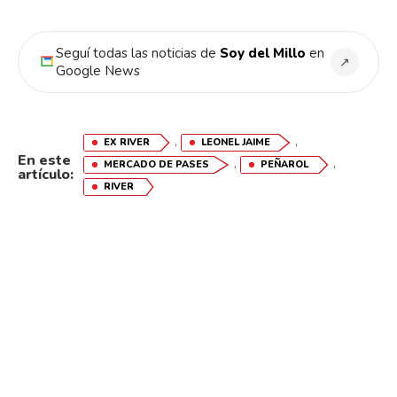
Seguí todas las noticias de
Soy del Millo
en
↗
Google News
,
,
EX RIVER
LEONEL JAIME
En este
,
,
MERCADO DE PASES
PEÑAROL
artículo:
RIVER