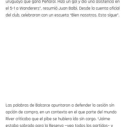
uruguayo que ganó Peñarol. Hizo un gol y dio una asistencia en
el 5-1 a Wanderers”, resumió Juan Balbi. Desde la cuenta oficial
del club, celebraron con un escueto “Bien nosotros. Esto sigue”.
Las palabras de Balcarce apuntaron a defender la cesión sin
opción de compra, en un contexto en el que parte del mundo
River criticaba que el pibe se hubiera ido sin cargo. “Jaime
estaba sobrado para la Reserva —veo todos los partidos– y