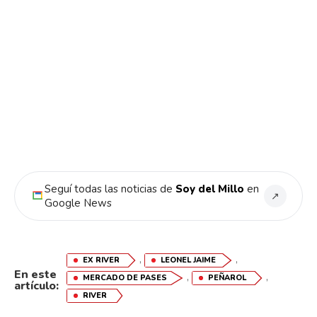
Seguí todas las noticias de
Soy del Millo
en
↗
Google News
,
,
EX RIVER
LEONEL JAIME
En este
,
,
MERCADO DE PASES
PEÑAROL
artículo:
RIVER