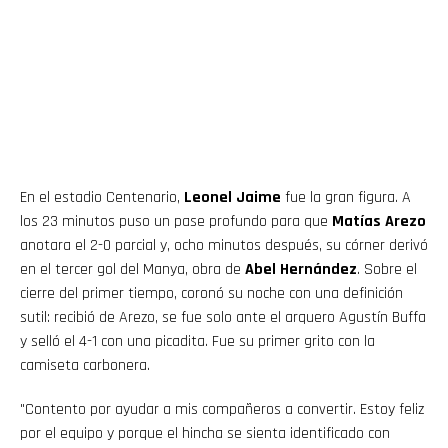
En el estadio Centenario,
Leonel Jaime
fue la gran figura. A
los 23 minutos puso un pase profundo para que
Matías Arezo
anotara el 2-0 parcial y, ocho minutos después, su córner derivó
en el tercer gol del Manya, obra de
Abel Hernández
. Sobre el
cierre del primer tiempo, coronó su noche con una definición
sutil: recibió de Arezo, se fue solo ante el arquero Agustín Buffa
y selló el 4-1 con una picadita. Fue su primer grito con la
camiseta carbonera.
"Contento por ayudar a mis compañeros a convertir. Estoy feliz
por el equipo y porque el hincha se sienta identificado con