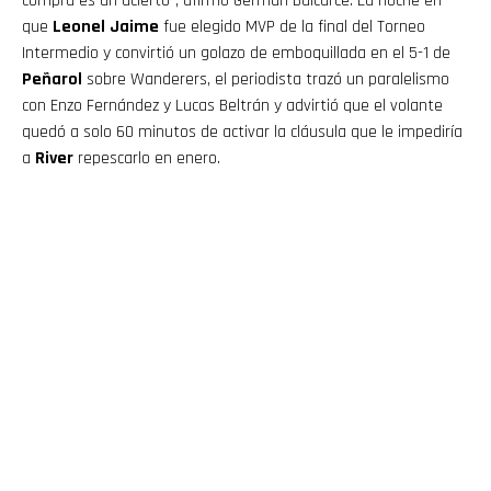
compra es un acierto”, afirmó Germán Balcarce. La noche en
que
Leonel Jaime
fue elegido MVP de la final del Torneo
Intermedio y convirtió un golazo de emboquillada en el 5-1 de
Peñarol
sobre Wanderers, el periodista trazó un paralelismo
con Enzo Fernández y Lucas Beltrán y advirtió que el volante
quedó a solo 60 minutos de activar la cláusula que le impediría
a
River
repescarlo en enero.