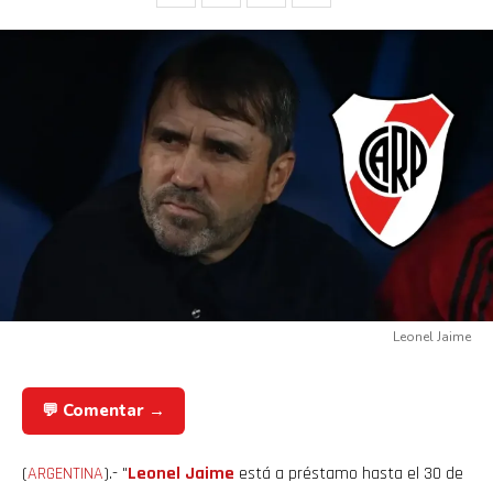
Leonel Jaime
💬 Comentar →
(
ARGENTINA
).- "
Leonel Jaime
está a préstamo hasta el 30 de