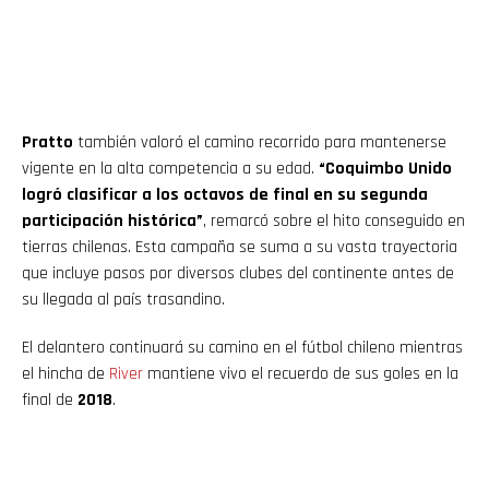
Flipboard
Reddit
Pratto
también valoró el camino recorrido para mantenerse
Pinterest
vigente en la alta competencia a su edad.
“Coquimbo Unido
logró clasificar a los octavos de final en su segunda
participación histórica”
, remarcó sobre el hito conseguido en
Whatsapp
tierras chilenas. Esta campaña se suma a su vasta trayectoria
que incluye pasos por diversos clubes del continente antes de
Email
su llegada al país trasandino.
El delantero continuará su camino en el fútbol chileno mientras
el hincha de
River
mantiene vivo el recuerdo de sus goles en la
final de
2018
.