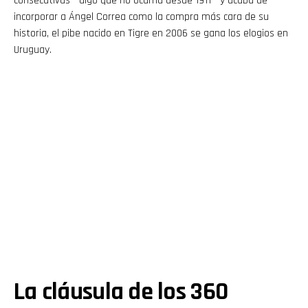
consecutivas —algo que no ocurría desde 1911— y acaba de
incorporar a Ángel Correa como la compra más cara de su
historia, el pibe nacido en Tigre en 2006 se gana los elogios en
Uruguay.
La cláusula de los 360