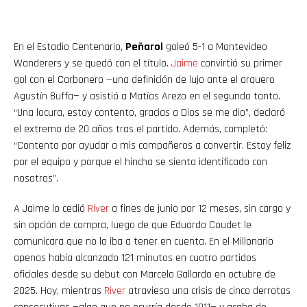
En el Estadio Centenario,
Peñarol
goleó 5-1 a Montevideo
Wanderers y se quedó con el título.
Jaime
convirtió su primer
gol con el Carbonero —una definición de lujo ante el arquero
Agustín Buffa— y asistió a Matías Arezo en el segundo tanto.
“Una locura, estoy contento, gracias a Dios se me dio”, declaró
el extremo de 20 años tras el partido. Además, completó:
“Contento por ayudar a mis compañeros a convertir. Estoy feliz
por el equipo y porque el hincha se sienta identificado con
nosotros”.
A Jaime lo cedió
River
a fines de junio por 12 meses, sin cargo y
sin opción de compra, luego de que Eduardo Coudet le
comunicara que no lo iba a tener en cuenta. En el Millonario
apenas había alcanzado 121 minutos en cuatro partidos
oficiales desde su debut con Marcelo Gallardo en octubre de
2025. Hoy, mientras
River
atraviesa una crisis de cinco derrotas