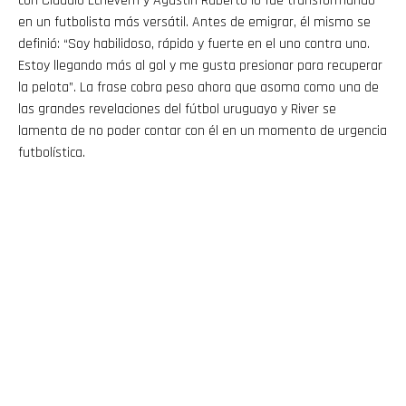
con Claudio Echeverri y Agustín Ruberto lo fue transformando
en un futbolista más versátil. Antes de emigrar, él mismo se
definió: “Soy habilidoso, rápido y fuerte en el uno contra uno.
Estoy llegando más al gol y me gusta presionar para recuperar
la pelota”. La frase cobra peso ahora que asoma como una de
las grandes revelaciones del fútbol uruguayo y River se
lamenta de no poder contar con él en un momento de urgencia
futbolística.