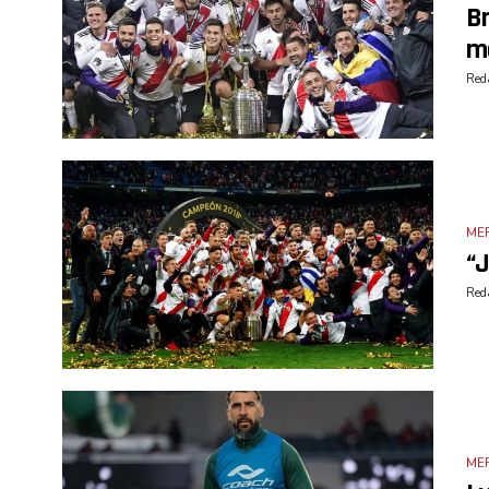
Br
m
Reda
ME
“J
Reda
ME