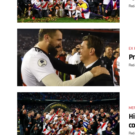
Reda
EX 
Pr
Reda
ME
Hi
c
Reda