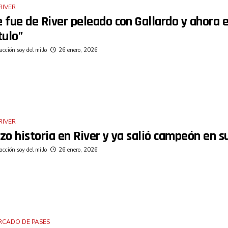
RIVER
 fue de River peleado con Gallardo y ahora 
tulo”
cción soy del millo
26 enero, 2026
RIVER
zo historia en River y ya salió campeón en su
cción soy del millo
26 enero, 2026
RCADO DE PASES