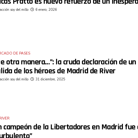
cas Pratto es nuevo refuerzo de un inespera
cción soy del millo
6 enero, 2026
RCADO DE PASES
e otra manera…”: la cruda declaración de un
lida de los héroes de Madrid de River
cción soy del millo
31 diciembre, 2025
RIVER
 campeón de la Libertadores en Madrid fue 
urbulento”