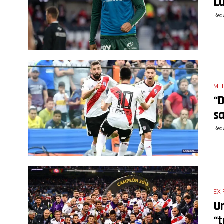
Lu
Reda
ME
“D
sa
Reda
EX 
Un
“t