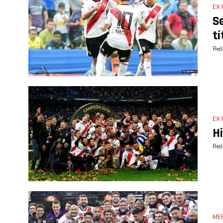
EX 
Se
tí
Reda
EX 
Hi
Reda
ME