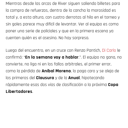
Mientras desde las arcas de River siguen saliendo billetes para
la compra de refuerzos, dentro de la cancha la morosidad es
total y, a esta altura, con cuatro derrotas al hilo en el torneo y
sin goles parece muy difícil de levantar. Ver al equipo es como
poner una serie de policiales y que en la primera escena ya
cuenten quién es el asesino. No hay sorpresa.
Luego del encuentro, en un cruce con Renzo Pantich,
Di Carlo
le
confirmó: “
En la semana voy a hablar
.”. El equipo no gana, no
convierte, no liga ni en los fallos arbitrales, el primer error,
como la pérdida de
Aníbal Moreno
, lo paga caro y se aleja de
los primeros del
Clausura
y de la
Anual
, hipotecando
rápidamente esas dos vías de clasificación a la próxima
Copa
Libertadores
.