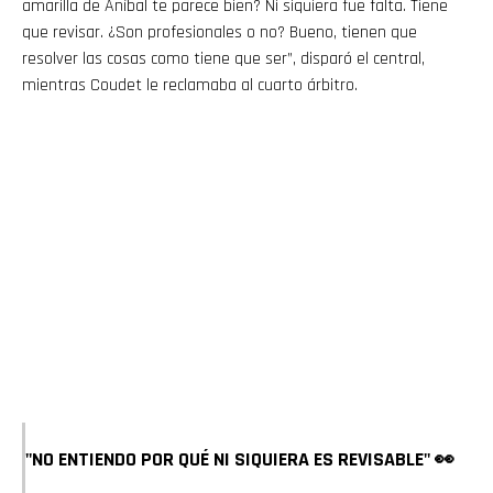
amarilla de Aníbal te parece bien? Ni siquiera fue falta. Tiene
que revisar. ¿Son profesionales o no? Bueno, tienen que
resolver las cosas como tiene que ser”, disparó el central,
mientras Coudet le reclamaba al cuarto árbitro.
Flipboard
Reddit
Pinterest
"NO ENTIENDO POR QUÉ NI SIQUIERA ES REVISABLE" 👀
Whatsapp