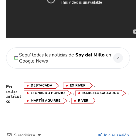
Seguí todas las noticias de
Soy del Millo
en
↗
Google News
,
,
DESTACADA
EX RIVER
En
este
,
,
LEONARDO PONZIO
MARCELO GALLARDO
artícul
,
o:
MARTÍN AGUIRRE
RIVER
Suscribirse
Iniciar sesión