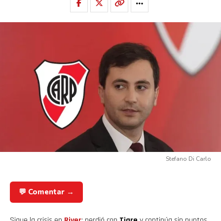
Stefano Di Carlo
💬 Comentar →
Sigue la crisis en
River
: perdió con
Tigre
y continúa sin puntos