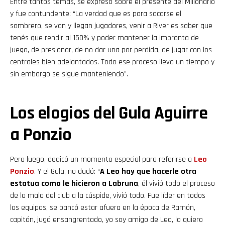
Entre tantos temas, se expresó sobre el presente del Millonario
y fue contundente: “La verdad que es para sacarse el
sombrero, se van y llegan jugadores, venir a River es saber que
tenés que rendir al 150% y poder mantener la impronta de
juego, de presionar, de no dar una por perdida, de jugar con los
centrales bien adelantados. Todo ese proceso lleva un tiempo y
sin embargo se sigue manteniendo”.
Los elogios del Gula Aguirre
a Ponzio
Pero luego, dedicó un momento especial para referirse a
Leo
Flipboard
Ponzio
. Y el Gula, no dudó: “
A Leo hay que hacerle otra
estatua como le hicieron a Labruna
, él vivió todo el proceso
Reddit
de lo malo del club a la cúspide, vivió todo. Fue líder en todos
los equipos, se bancó estar afuera en la época de Ramón,
Pinterest
capitán, jugó ensangrentado, yo soy amigo de Leo, lo quiero