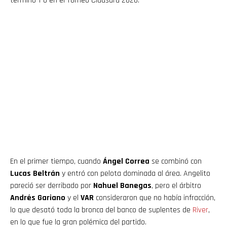
terminó 1-0 en el Torneo Clausura 2026.
En el primer tiempo, cuando
Ángel Correa
se combinó con
Lucas Beltrán
y entró con pelota dominada al área. Angelito
pareció ser derribado por
Nahuel Banegas
, pero el árbitro
Andrés Gariano
y el
VAR
consideraron que no había infracción,
lo que desató toda la bronca del banco de suplentes de
River
,
en lo que fue la gran polémica del partido.