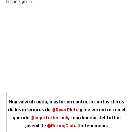
lo que significa.
Flipboard
Reddit
Pinterest
Whatsapp
Email
Hoy volví al ruedo, a estar en contacto con los chicos
de las inferiores de
@RiverPlate
y me encontré con el
querido
@lagartofleitaok
, coordinador del fútbol
juvenil de
@RacingClub
. Un fenómeno.