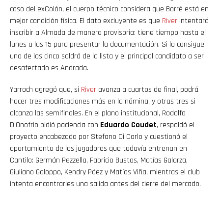
caso del exColón, el cuerpo técnico considera que Borré está en
mejor condición física. El dato excluyente es que
River
intentará
inscribir a Almada de manera provisoria: tiene tiempo hasta el
lunes a las 15 para presentar la documentación. Si lo consigue,
uno de los cinco saldrá de la lista y el principal candidato a ser
desafectado es Andrada.
Yarroch agregó que, si
River
avanza a cuartos de final, podrá
hacer tres modificaciones más en la nómina, y otras tres si
alcanza las semifinales. En el plano institucional, Rodolfo
D’Onofrio pidió paciencia con
Eduardo Coudet
, respaldó el
proyecto encabezado por Stefano Di Carlo y cuestionó el
apartamiento de los jugadores que todavía entrenan en
Cantilo: Germán Pezzella, Fabricio Bustos, Matías Galarza,
Giuliano Galoppo, Kendry Páez y Matías Viña, mientras el club
intenta encontrarles una salida antes del cierre del mercado.