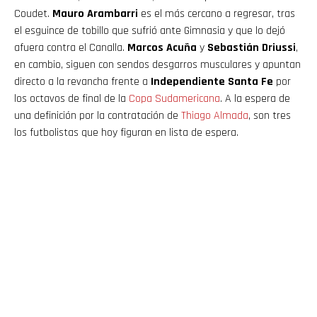
Coudet.
Mauro Arambarri
es el más cercano a regresar, tras
el esguince de tobillo que sufrió ante Gimnasia y que lo dejó
afuera contra el Canalla.
Marcos Acuña
y
Sebastián Driussi
,
en cambio, siguen con sendos desgarros musculares y apuntan
directo a la revancha frente a
Independiente Santa Fe
por
los octavos de final de la
Copa Sudamericana
. A la espera de
una definición por la contratación de
Thiago Almada
, son tres
los futbolistas que hoy figuran en lista de espera.