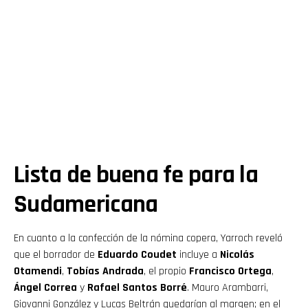
Lista de buena fe para la
Sudamericana
En cuanto a la confección de la nómina copera, Yarroch reveló
que el borrador de
Eduardo Coudet
incluye a
Nicolás
Otamendi
,
Tobías Andrada
, el propio
Francisco Ortega
,
Ángel Correa
y
Rafael Santos Borré
. Mauro Arambarri,
Giovanni González y Lucas Beltrán quedarían al margen; en el