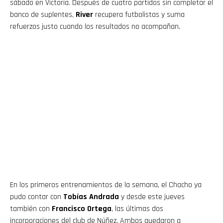
sábado en Victoria. Después de cuatro partidos sin completar el
banco de suplentes,
River
recupera futbolistas y suma
refuerzos justo cuando los resultados no acompañan.
En los primeros entrenamientos de la semana, el Chacho ya
pudo contar con
Tobías Andrada
y desde este jueves
también con
Francisco Ortega
, las últimas dos
incorporaciones del club de Núñez. Ambos quedaron a