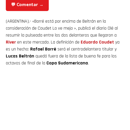
💬 Comentar →
(ARGENTINA).- «Borré está por encima de Beltrán en la
consideración de Coudet Lo ve mejo », publicó el diario Olé al
resumir la pulseada entre los dos delanteros que llegaron a
River
en este mercado. La definición de
Eduardo Coudet
ya
es un hecho:
Rafael Borré
será el centrodelantero titular y
Lucas Beltrán
quedó fuera de la lista de buena fe para los
octavos de final de la
Copa Sudamericana
.