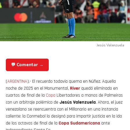
Jesús Valenzuela
💬 Comentar →
(
ARGENTINA
).- El recuerdo todavía quema en Núñez. Aquella
noche de 2025 en el Monumental,
River
quedó eliminado en
cuartos de final de la
Copa
Libertadores a manos de Palmeiras
con un arbitraje polémico de
Jesús Valenzuela
. Ahora, el juez
venezolano se reencuentra con el Millonario en una instancia
caliente: la Conmebol lo designó para impartir justicia en la ida
de los octavos de final de la
Copa Sudamericana
ante