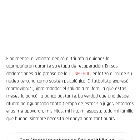
Flipboard
Reddit
Finalmente, el volante dedicó el triunfo a quienes lo
Pinterest
acompañaron durante su etapa de recuperación. En sus
declaraciones a la prensa de la
CONMEBOL
, enfatizó el rol de su
núcleo cercano como sostén psicológico. El futbolista expresó
Whatsapp
conmovido: “Quiero mandar el saludo a mi familia que estos
Email
meses la bancó, la bancó bastante. La verdad que uno desde
afuera no aguantaba tanto tiempo de estar sin jugar, entonces
ellos me apoyaron, mis hijas, mi hijo, mi esposa, toda mi familia
que bueno, siempre necesito el apoyo para continuar”.