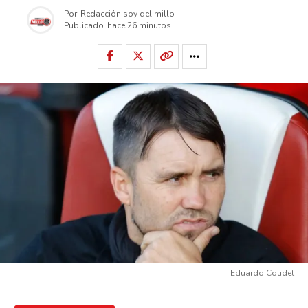
Por
Redacción soy del millo
Publicado
hace 26 minutos
Eduardo Coudet