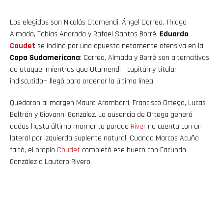
Los elegidos son Nicolás Otamendi, Ángel Correa, Thiago
Almada, Tobías Andrada y Rafael Santos Borré.
Eduardo
Coudet
se inclinó por una apuesta netamente ofensiva en la
Copa Sudamericana
: Correa, Almada y Borré son alternativas
de ataque, mientras que Otamendi —capitán y titular
indiscutido— llegó para ordenar la última línea.
Quedaron al margen Mauro Arambarri, Francisco Ortega, Lucas
Beltrán y Giovanni González. La ausencia de Ortega generó
dudas hasta último momento porque
River
no cuenta con un
lateral por izquierda suplente natural. Cuando Marcos Acuña
faltó, el propio
Coudet
completó ese hueco con Facundo
González o Lautaro Rivero.