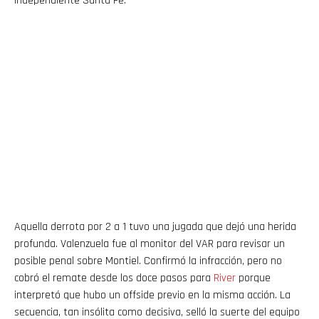
Independiente Santa Fe.
Aquella derrota por 2 a 1 tuvo una jugada que dejó una herida
profunda. Valenzuela fue al monitor del VAR para revisar un
posible penal sobre Montiel. Confirmó la infracción, pero no
cobró el remate desde los doce pasos para
River
porque
interpretó que hubo un offside previo en la misma acción. La
secuencia, tan insólita como decisiva, selló la suerte del equipo