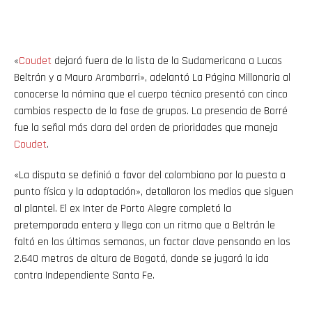
«
Coudet
dejará fuera de la lista de la Sudamericana a Lucas
Beltrán y a Mauro Arambarri», adelantó La Página Millonaria al
conocerse la nómina que el cuerpo técnico presentó con cinco
cambios respecto de la fase de grupos. La presencia de Borré
fue la señal más clara del orden de prioridades que maneja
Coudet
.
«La disputa se definió a favor del colombiano por la puesta a
punto física y la adaptación», detallaron los medios que siguen
al plantel. El ex Inter de Porto Alegre completó la
pretemporada entera y llega con un ritmo que a Beltrán le
faltó en las últimas semanas, un factor clave pensando en los
2.640 metros de altura de Bogotá, donde se jugará la ida
contra Independiente Santa Fe.