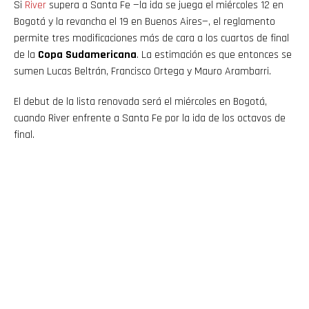
Si
River
supera a Santa Fe —la ida se juega el miércoles 12 en
Bogotá y la revancha el 19 en Buenos Aires—, el reglamento
permite tres modificaciones más de cara a los cuartos de final
de la
Copa Sudamericana
. La estimación es que entonces se
sumen Lucas Beltrán, Francisco Ortega y Mauro Arambarri.
El debut de la lista renovada será el miércoles en Bogotá,
cuando River enfrente a Santa Fe por la ida de los octavos de
final.