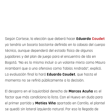
Según Cortese, la elección que deberá hacer
Eduardo
Coudet
ya tendría un boceto bastante definido en la cabeza del cuerpo
técnico, aunque dependerá del estado físico de algunos
jugadores y del plan de juego para el encuentro de ida en
Bogotá. “No es lo mismo incluir a un volante mixto como Mauro
Arambarri que a uno ofensivo como Tobías Andrada”, explicó.
La evaluación final la hará
Eduardo Coudet
, que hasta el
momento no se refirió públicamente a la decisión.
El desgarro en el isquiotibial derecho de
Marcos Acuña
es el
factor que más condiciona la lista. Con el Huevo en duda para
el primer partido y
Matías Viña
apartado en Cantilo, el plantel
se quedó sin lateral izquierdo natural. Por eso la llegada de