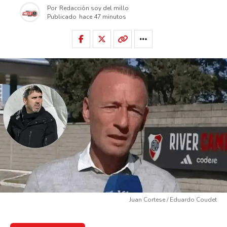
Por
Redacción soy del millo
Publicado
hace 47 minutos
Juan Cortese / Eduardo Coudet