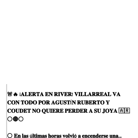
🚨🔥 ¡𝐀𝐋𝐄𝐑𝐓𝐀 𝐄𝐍 𝐑𝐈𝐕𝐄𝐑! 𝐕𝐈𝐋𝐋𝐀𝐑𝐑𝐄𝐀𝐋 𝐕𝐀
𝐂𝐎𝐍 𝐓𝐎𝐃𝐎 𝐏𝐎𝐑 𝐀𝐆𝐔𝐒𝐓Í𝐍 𝐑𝐔𝐁𝐄𝐑𝐓𝐎 𝐘
𝐂𝐎𝐔𝐃𝐄𝐓 𝐍𝐎 𝐐𝐔𝐈𝐄𝐑𝐄 𝐏𝐄𝐑𝐃𝐄𝐑 𝐀 𝐒𝐔 𝐉𝐎𝐘𝐀 🇦🇷
⚪🔴⚪
Flipboard
Reddit
⚪ 𝐄𝐧 𝐥𝐚𝐬 ú𝐥𝐭𝐢𝐦𝐚𝐬 𝐡𝐨𝐫𝐚𝐬 𝐯𝐨𝐥𝐯𝐢ó 𝐚 𝐞𝐧𝐜𝐞𝐧𝐝𝐞𝐫𝐬𝐞 𝐮𝐧𝐚…