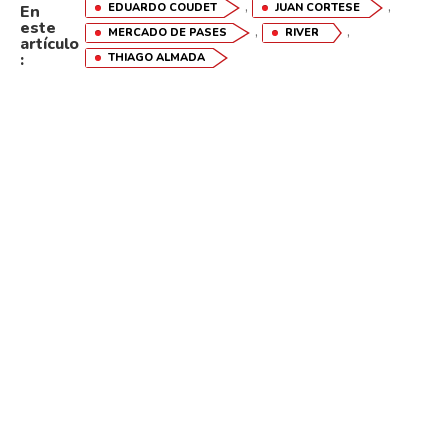
,
,
EDUARDO COUDET
JUAN CORTESE
En
este
,
,
MERCADO DE PASES
RIVER
artículo
:
THIAGO ALMADA