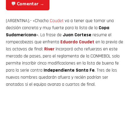
💬 Comentar →
(ARGENTINA).- «Chacho
Coudet
va a tener que tomar una
decisión concreta y muy fuerte para la lista de la
Copa
Sudamericana
». La frase de
Juan Cortese
resume el
rompecabezas que enfrenta
Eduardo Coudet
en la previa de
los octavos de final:
River
incorporó ocho refuerzos en este
mercado de pases, pero el reglamento de la CONMEBOL solo
permite inscribir cinco modificaciones en la lista de buena fe
para la serie contra
Independiente Santa Fe
. Tres de los
nuevos nombres quedarán afuera y recién podrían ser
anotados si el equipo avanza a cuartos de final.