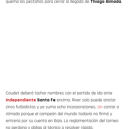
quema las pestañas para cerrar la llegada de
Thiago Almada
.
Coudet deberá tachar nombres con el partido de ida ante
Independiente
Santa Fe
encima. River solo puede anotar
cinco futbolistas y ya suma ocho incorporaciones,
sin
contar a
Almada porque el campeón del mundo todavía no firmó y
entrena por su cuenta en Ibiza. La reglamentación del torneo
no perdona y obliga al técnico a resolver rápido.