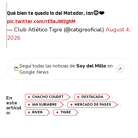
Qué bien te queda la del Matador, Ian😌❤️
pic.twitter.com/rE5eJW2ghM
— Club Atlético Tigre (@catigreoficial)
August 4,
2026
Seguí todas las noticias de
Soy del Millo
en
↗
Google News
,
,
CHACHO COUDET
DESTACADA
En
este
,
,
IAN SUBIABRE
MERCADO DE PASES
artícul
,
o:
RIVER
TIGRE