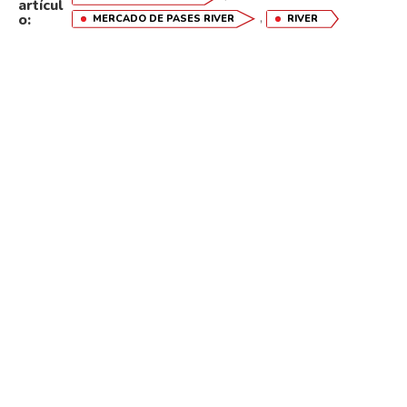
artícul
,
o:
MERCADO DE PASES RIVER
RIVER