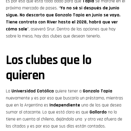
Es por eso que está todo dado para que
Tapia
se marche en el
próximo mercado de pases. “
Yo no sé si después de junio
sigue. No descarto que Gonzalo Tapia en junio se vaya.
Tiene contrato con River hasta el 2028, habrá que ver
cómo sale
”, aseveró Srur. Dentro de las opciones que hay
sobre la mesa, hay dos clubes que desean tenerlo.
Los clubes que lo
quieren
La
Universidad Católica
quiere tener a
Gonzalo Tapia
nuevamente y es por eso que buscaría un préstamo, mientras
que en la Argentina es
Independiente
uno de los que desea
sumar al atacante. Lo que está claro es que
Gallardo
no lo
tiene en cuenta al chileno, dejándolo una y otra vez afuera de
los citados y es por eso que sus días están contados.