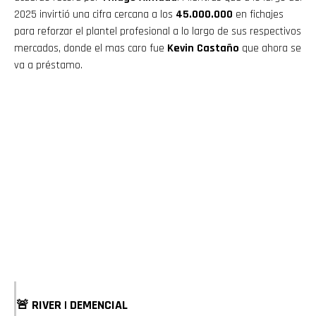
2025 invirtió una cifra cercana a los
45.000.000
en fichajes
para reforzar el plantel profesional a lo largo de sus respectivos
mercados, donde el mas caro fue
Kevin Castaño
que ahora se
va a préstamo.
🚨 RIVER | DEMENCIAL