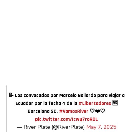
📝 Los convocados por Marcelo Gallardo para viajar a
Flipboard
Ecuador por la fecha 4 de la
#Libertadores
🆚
Barcelona SC.
#VamosRiver
🤍❤️🤍
Reddit
pic.twitter.com/Icwu7roRDL
Pinterest
— River Plate (@RiverPlate)
May 7, 2025