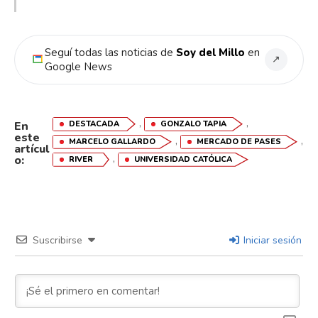
Whatsapp
Seguí todas las noticias de
Soy del Millo
en
↗
Email
Google News
,
,
DESTACADA
GONZALO TAPIA
En
este
,
,
MARCELO GALLARDO
MERCADO DE PASES
artícul
,
o:
RIVER
UNIVERSIDAD CATÓLICA
Suscribirse
Iniciar sesión