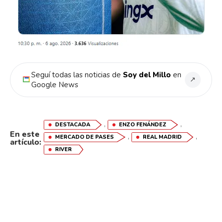
Seguí todas las noticias de
Soy del Millo
en
↗
Google News
Flipboard
,
,
DESTACADA
ENZO FENÁNDEZ
Reddit
En este
,
,
MERCADO DE PASES
REAL MADRID
artículo:
RIVER
Pinterest
Whatsapp
Email