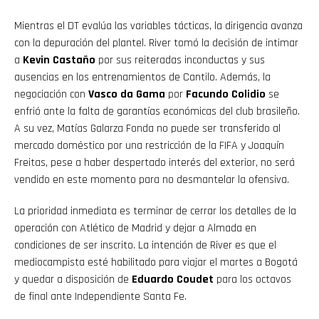
Mientras el DT evalúa las variables tácticas, la dirigencia avanza
con la depuración del plantel. River tomó la decisión de intimar
a
Kevin Castaño
por sus reiteradas inconductas y sus
ausencias en los entrenamientos de Cantilo. Además, la
negociación con
Vasco da Gama
por
Facundo Colidio
se
enfrió ante la falta de garantías económicas del club brasileño.
A su vez, Matías Galarza Fonda no puede ser transferido al
mercado doméstico por una restricción de la FIFA y Joaquín
Freitas, pese a haber despertado interés del exterior, no será
vendido en este momento para no desmantelar la ofensiva.
La prioridad inmediata es terminar de cerrar los detalles de la
operación con Atlético de Madrid y dejar a Almada en
condiciones de ser inscrito. La intención de River es que el
mediocampista esté habilitado para viajar el martes a Bogotá
y quedar a disposición de
Eduardo Coudet
para los octavos
de final ante Independiente Santa Fe.