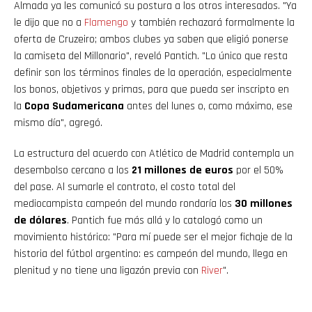
Almada ya les comunicó su postura a los otros interesados. "Ya
le dijo que no a
Flamengo
y también rechazará formalmente la
oferta de Cruzeiro; ambos clubes ya saben que eligió ponerse
la camiseta del Millonario", reveló Pantich. "Lo único que resta
definir son los términos finales de la operación, especialmente
los bonos, objetivos y primas, para que pueda ser inscripto en
la
Copa Sudamericana
antes del lunes o, como máximo, ese
mismo día", agregó.
La estructura del acuerdo con Atlético de Madrid contempla un
desembolso cercano a los
21 millones de euros
por el 50%
del pase. Al sumarle el contrato, el costo total del
mediocampista campeón del mundo rondaría los
30 millones
de dólares
. Pantich fue más allá y lo catalogó como un
movimiento histórico: "Para mí puede ser el mejor fichaje de la
historia del fútbol argentino: es campeón del mundo, llega en
plenitud y no tiene una ligazón previa con
River
".