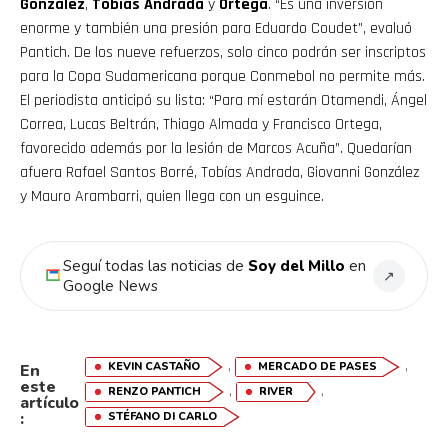
González
,
Tobías Andrada
y
Ortega
. “Es una inversión
enorme y también una presión para Eduardo Coudet”, evaluó
Pantich. De los nueve refuerzos, solo cinco podrán ser inscriptos
para la Copa Sudamericana porque Conmebol no permite más.
El periodista anticipó su lista: “Para mí estarán Otamendi, Ángel
Correa, Lucas Beltrán, Thiago Almada y Francisco Ortega,
favorecido además por la lesión de Marcos Acuña”. Quedarían
afuera Rafael Santos Borré, Tobías Andrada, Giovanni González
y Mauro Arambarri, quien llega con un esguince.
Seguí todas las noticias de
Soy del Millo
en
↗
Google News
,
,
KEVIN CASTAÑO
MERCADO DE PASES
En
este
,
,
RENZO PANTICH
RIVER
artículo
:
STÉFANO DI CARLO