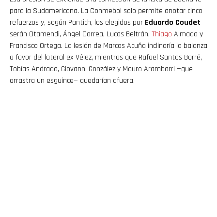
para la Sudamericana. La Conmebol solo permite anotar cinco
refuerzos y, según Pantich, los elegidos por
Eduardo Coudet
serán Otamendi, Ángel Correa, Lucas Beltrán,
Thiago
Almada y
Francisco Ortega. La lesión de Marcos Acuña inclinaría la balanza
a favor del lateral ex Vélez, mientras que Rafael Santos Borré,
Tobías Andrada, Giovanni González y Mauro Arambarri —que
arrastra un esguince— quedarían afuera.