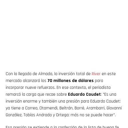
Con la llegada de Almada, la inversión total de
River
en este
mercado alcanzará los
70 millones de dólares
para
incorporar nueve refuerzos. En ese contexto, el periodista
remarcó la carga que recae sobre
Eduardo Coudet
: "Es una
inversión enorme y también una presión para Eduardo Coudet:
ya tiene a Correa, Otamendi, Beltrán, Borré, Arambarri, Giovanni
González, Tobías Andrada y Ortega; más no se puede hacer".
Esa presión se extiende a la confección de la lista de buena fe