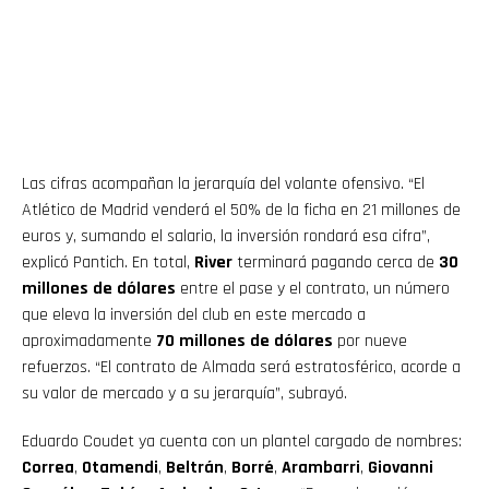
Las cifras acompañan la jerarquía del volante ofensivo. “El
Atlético de Madrid venderá el 50% de la ficha en 21 millones de
euros y, sumando el salario, la inversión rondará esa cifra”,
explicó Pantich. En total,
River
terminará pagando cerca de
30
millones de dólares
entre el pase y el contrato, un número
que eleva la inversión del club en este mercado a
aproximadamente
70 millones de dólares
por nueve
refuerzos. “El contrato de Almada será estratosférico, acorde a
su valor de mercado y a su jerarquía”, subrayó.
Eduardo Coudet ya cuenta con un plantel cargado de nombres:
Correa
,
Otamendi
,
Beltrán
,
Borré
,
Arambarri
,
Giovanni