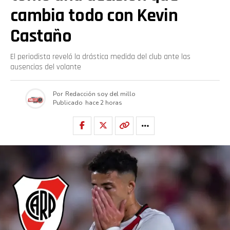
Pinterest
cambia todo con Kevin
Castaño
Whatsapp
El periodista reveló la drástica medida del club ante las
Email
ausencias del volante
Por
Redacción soy del millo
Publicado
hace 2 horas