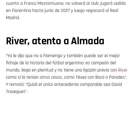
cuanto a Franco Mastantuono, no volverá al club: jugará cedido
en Fiorentina hasta junio de 2027 y luego regresará al Real
Madrid.
River, atento a Almada
“Ya le dijo que no a Flamengo y también puede ser el mejor
fichaje de la historia del fútbol argentino: es campeón del
mundo, llega en plenitud y no tiene una ligazón previa con
River
como sí la tenían otros casos, como Tévez con Boca o Paredes”.
Y remató: “Quizá el único antecedente comparable sea David
Trezeguet”.