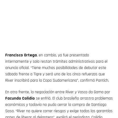
Francisco Ortega
, en cambio, ya fue presentado
internamente y solo restan trámites administrativos para el
anuncio oficial. “Tiene muchas posibilidades de debutar este
sábado frente a Tigre y será uno de los cinco refuerzos que
River inscribirá para la Copa Sudamericana”, confirmó Pantich.
En otro frente, la negociación entre River y Vasco da Gama por
Facundo Colidio
se enfrió. El club brasileño arrastra problemas
económicos y todavía no pudo cerrar la compra de Santiago
Sosa. “River no quiere correr riesgos y exige todas las garantías
antes de liberar al delantero”, explicó el periodista. Colidio,