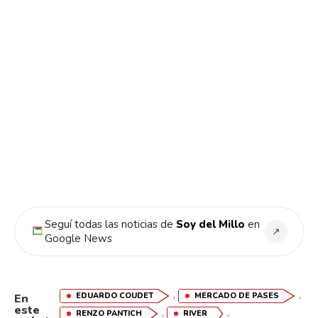
Seguí todas las noticias de
Soy del Millo
en
↗
Google News
,
,
EDUARDO COUDET
MERCADO DE PASES
En
este
,
,
RENZO PANTICH
RIVER