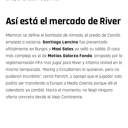
Así está el mercado de River
Mientras se define el bombazo de Almada, el predio de Cantilo
empieza a vaciarse.
Santiago Lencina
fue presentado
oficialmente en Burgos y
Maxi Salas
ya selló su salida. El caso
más complejo es el de
Matías Galarza Fonda
, atrapado por la
reglamentación FIFA tras jugar para River y Atlanta United en la
misma temporada. “Racing y Estudiantes lo quisieron, pero no
pudieron inscribirlo”, contó Pantich, y agregó que el jugador solo
podría ser transferido a Europa o Medio Oriente porque allí el
calendario ya cambió. Hasta el momento, no llegó ninguna
oferta concreta desde el Viejo Continente.