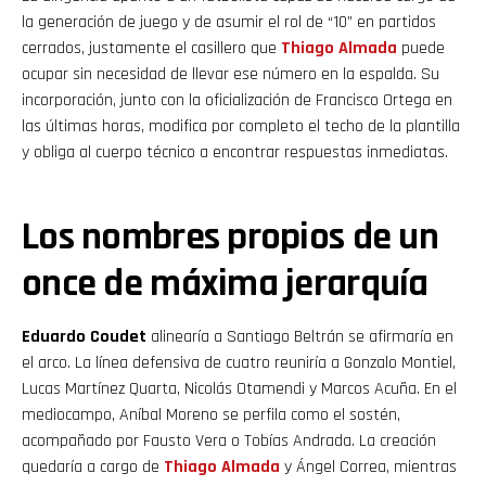
la generación de juego y de asumir el rol de “10” en partidos
cerrados, justamente el casillero que
Thiago
Almada
puede
ocupar sin necesidad de llevar ese número en la espalda. Su
incorporación, junto con la oficialización de Francisco Ortega en
las últimas horas, modifica por completo el techo de la plantilla
y obliga al cuerpo técnico a encontrar respuestas inmediatas.
Los nombres propios de un
once de máxima jerarquía
Eduardo Coudet
alinearía a
Santiago Beltrán se afirmaría en
el arco. La línea defensiva de cuatro reuniría a Gonzalo Montiel,
Lucas Martínez Quarta, Nicolás Otamendi y Marcos Acuña. En el
mediocampo, Aníbal Moreno se perfila como el sostén,
acompañado por Fausto Vera o Tobías Andrada. La creación
quedaría a cargo de
Thiago
Almada
y Ángel Correa, mientras