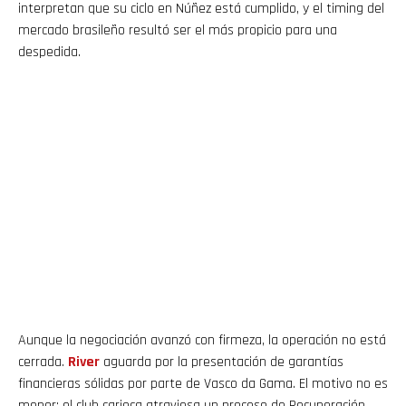
interpretan que su ciclo en Núñez está cumplido, y el timing del
mercado brasileño resultó ser el más propicio para una
despedida.
Aunque la negociación avanzó con firmeza, la operación no está
cerrada.
River
aguarda por la presentación de garantías
financieras sólidas por parte de Vasco da Gama. El motivo no es
menor: el club carioca atraviesa un proceso de Recuperación