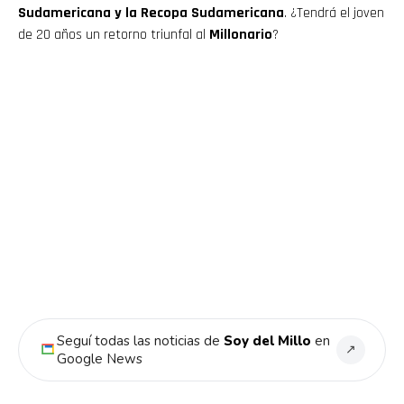
Sudamericana y la Recopa Sudamericana
. ¿Tendrá el joven
de 20 años un retorno triunfal al
Millonario
?
Flipboard
Reddit
Pinterest
Seguí todas las noticias de
Soy del Millo
en
↗
Google News
Whatsapp
Email