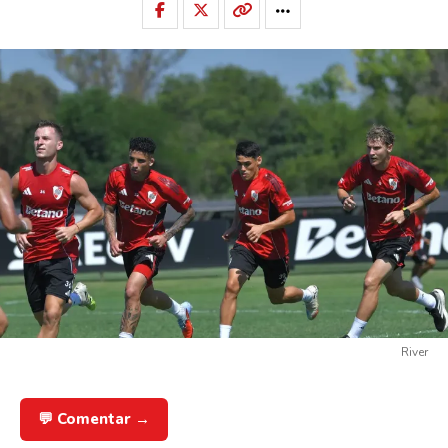
River
💬 Comentar →