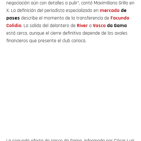
negociación aún con detalles a pulir”, contó Maximiliano Grillo en
X. La definición del periodista especializado en
mercado
de
pases
describe el momento de la transferencia de
Facundo
Colidio
. La salida del delantero de
River
a
Vasco
da Gama
está cerca, aunque el cierre definitivo depende de los avales
financieros que presente el club carioca.
La segunda oferta de Vasco da Gama, informada por César Luis