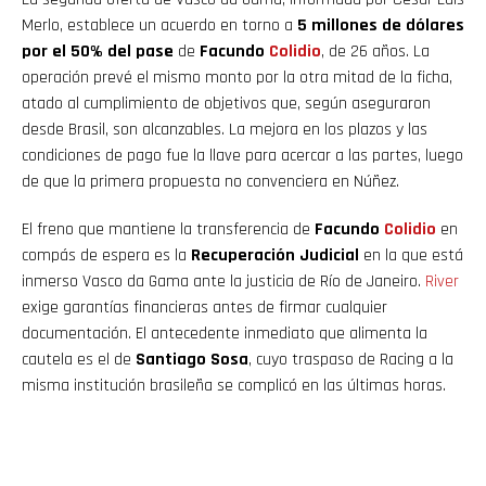
Merlo, establece un acuerdo en torno a
5 millones de dólares
por el 50% del pase
de
Facundo
Colidio
, de 26 años. La
operación prevé el mismo monto por la otra mitad de la ficha,
atado al cumplimiento de objetivos que, según aseguraron
desde Brasil, son alcanzables. La mejora en los plazos y las
condiciones de pago fue la llave para acercar a las partes, luego
de que la primera propuesta no convenciera en Núñez.
El freno que mantiene la transferencia de
Facundo
Colidio
en
compás de espera es la
Recuperación Judicial
en la que está
inmerso Vasco da Gama ante la justicia de Río de Janeiro.
River
exige garantías financieras antes de firmar cualquier
documentación. El antecedente inmediato que alimenta la
cautela es el de
Santiago Sosa
, cuyo traspaso de Racing a la
misma institución brasileña se complicó en las últimas horas.