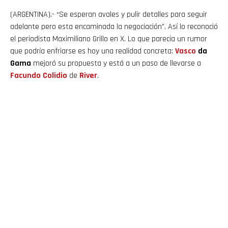
(ARGENTINA).- “Se esperan avales y pulir detalles para seguir
adelante pero esta encaminada la negociación”. Así lo reconoció
el periodista Maximiliano Grillo en X. Lo que parecía un rumor
que podría enfriarse es hoy una realidad concreta:
Vasco
da
Gama
mejoró su propuesta y está a un paso de llevarse a
Facundo
Colidio
de
River
.