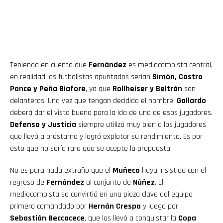
Teniendo en cuenta que
Fernández
es mediocampista central,
en realidad los futbolistas apuntados serían
Simón, Castro
Ponce y Peña Biafore
, ya que
Rollheiser y Beltrán
son
delanteros. Una vez que tengan decidido el nombre,
Gallardo
deberá dar el visto bueno para la ida de uno de esos jugadores.
Defensa y Justicia
siempre utilizó muy bien a los jugadores
que llevó a préstamo y logró explotar su rendimiento. Es por
esto que no sería raro que se acepte la propuesta.
No es para nada extraño que el
Muñeco
haya insistido con el
regreso de
Fernández
al conjunto de
Núñez
. El
mediocampista se convirtió en una pieza clave del equipo
primero comandado por
Hernán Crespo
y luego por
Sebastián Beccacece
, que los llevó a conquistar la
Copa