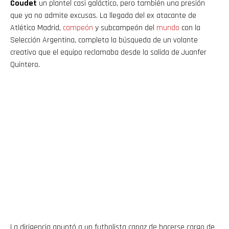
Coudet
un plantel casi galáctico, pero también una presión
que ya no admite excusas. La llegada del ex atacante de
Atlético Madrid,
campeón
y subcampeón del
mundo
con la
Selección Argentina, completa la búsqueda de un volante
creativo que el equipo reclamaba desde la salida de Juanfer
Quintero.
La dirigencia apuntó a un futbolista capaz de hacerse cargo de