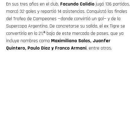
En sus tres años en el club,
Facundo Colidio
jugó 136 partidos,
marcó 32 goles y repartió 14 asistencias. Conquistó las finales
del Trofeo de Campeones —donde convirtió un gol— y de la
Supercopa Argentina. De concretarse su salida, el ex Tigre se
convertiría en la 21.ª baja de este mercado de pases, que ya
incluye nombres como
Maximiliano Salas, Juanfer
Quintero, Paulo Díaz y Franco Armani
, entre otros.