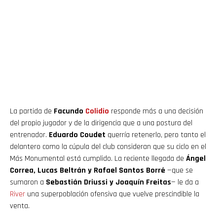
La partida de
Facundo
Colidio
responde más a una decisión
del propio jugador y de la dirigencia que a una postura del
entrenador.
Eduardo Coudet
querría retenerlo, pero tanto el
delantero como la cúpula del club consideran que su ciclo en el
Más Monumental está cumplido. La reciente llegada de
Ángel
Correa, Lucas Beltrán y Rafael Santos Borré
—que se
sumaron a
Sebastián Driussi y Joaquín Freitas
— le da a
River
una superpoblación ofensiva que vuelve prescindible la
venta.