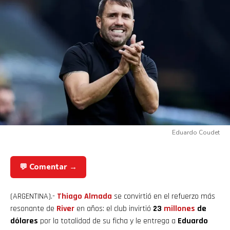
Eduardo Coudet
💬 Comentar →
(ARGENTINA).-
Thiago Almada
se convirtió en el refuerzo más
resonante de
River
en años: el club invirtió
23
millones
de
dólares
por la totalidad de su ficha y le entrega a
Eduardo