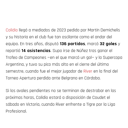
Colidio
llegó a mediados de 2023 pedido por Martín Demichelis
y su historia en el club fue tan oscilante como el andar del
equipo. En tres años, disputó
136 partidos
, marcó
32 goles
y
repartió
14 asistencias
. Supo irse de Núñez tras ganar el
Trofeo de Campeones —en el que marcó un gol— y la Supercopa
Argentina, y tuvo su pico más alto en el cierre del último
semestre, cuando fue el mejor jugador de
River
en la final del
Torneo Apertura perdida ante Belgrano en Córdoba.
Si los avales pendientes no se terminan de destrabar en las
próximas horas, Colidio estará a disposición de Coudet el
sábado en Victoria, cuando River enfrente a Tigre por la Liga
Profesional.