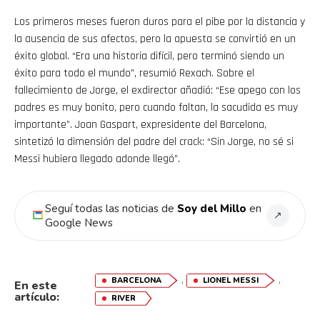
Los primeros meses fueron duros para el pibe por la distancia y
la ausencia de sus afectos, pero la apuesta se convirtió en un
éxito global. “Era una historia difícil, pero terminó siendo un
éxito para todo el mundo”, resumió Rexach. Sobre el
fallecimiento de Jorge, el exdirector añadió: “Ese apego con los
padres es muy bonito, pero cuando faltan, la sacudida es muy
importante”. Joan Gaspart, expresidente del Barcelona,
sintetizó la dimensión del padre del crack: “Sin Jorge, no sé si
Messi hubiera llegado adonde llegó”.
Seguí todas las noticias de
Soy del Millo
en
↗
Google News
,
,
BARCELONA
LIONEL MESSI
En este
artículo:
RIVER