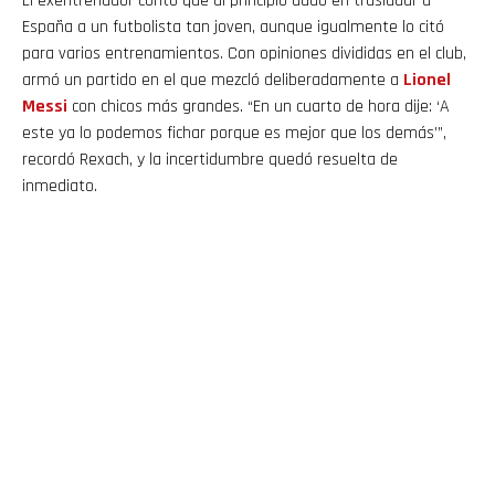
El exentrenador contó que al principio dudó en trasladar a
España a un futbolista tan joven, aunque igualmente lo citó
para varios entrenamientos. Con opiniones divididas en el club,
armó un partido en el que mezcló deliberadamente a
Lionel
Messi
con chicos más grandes. “En un cuarto de hora dije: ‘A
este ya lo podemos fichar porque es mejor que los demás’”,
recordó Rexach, y la incertidumbre quedó resuelta de
inmediato.