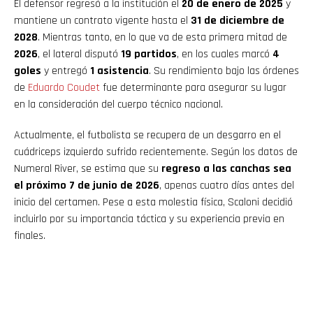
El defensor regresó a la institución el
20 de enero de 2025
y
mantiene un contrato vigente hasta el
31 de diciembre de
2028
. Mientras tanto, en lo que va de esta primera mitad de
2026
, el lateral disputó
19 partidos
, en los cuales marcó
4
goles
y entregó
1 asistencia
. Su rendimiento bajo las órdenes
de
Eduardo Coudet
fue determinante para asegurar su lugar
en la consideración del cuerpo técnico nacional.
Actualmente, el futbolista se recupera de un desgarro en el
cuádriceps izquierdo sufrido recientemente. Según los datos de
Numeral River, se estima que su
regreso a las canchas sea
el próximo 7 de junio de 2026
, apenas cuatro días antes del
inicio del certamen. Pese a esta molestia física, Scaloni decidió
incluirlo por su importancia táctica y su experiencia previa en
finales.