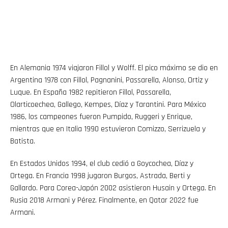
En Alemania 1974 viajaron Fillol y Wolff. El pico máximo se dio en
Argentina 1978 con Fillol, Pagnanini, Passarella, Alonso, Ortiz y
Luque. En España 1982 repitieron Fillol, Passarella,
Olarticoechea, Gallego, Kempes, Díaz y Tarantini. Para México
1986, los campeones fueron Pumpido, Ruggeri y Enrique,
mientras que en Italia 1990 estuvieron Comizzo, Serrizuela y
Batista.
En Estados Unidos 1994, el club cedió a Goycochea, Díaz y
Ortega. En Francia 1998 jugaron Burgos, Astrada, Berti y
Gallardo. Para Corea-Japón 2002 asistieron Husain y Ortega. En
Rusia 2018 Armani y Pérez. Finalmente, en Qatar 2022 fue
Armani.