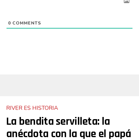
0
COMMENTS
Flipboard
Reddit
Pinterest
Whatsapp
Email
RIVER ES HISTORIA
La bendita servilleta: la
anécdota con la que el papá