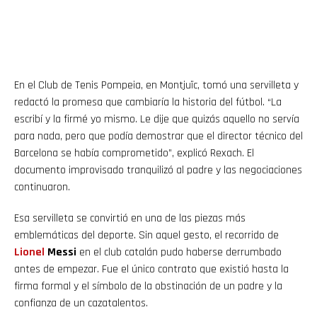
En el Club de Tenis Pompeia, en Montjuïc, tomó una servilleta y
redactó la promesa que cambiaría la historia del fútbol. “La
escribí y la firmé yo mismo. Le dije que quizás aquello no servía
para nada, pero que podía demostrar que el director técnico del
Barcelona se había comprometido”, explicó Rexach. El
documento improvisado tranquilizó al padre y las negociaciones
continuaron.
Esa servilleta se convirtió en una de las piezas más
emblemáticas del deporte. Sin aquel gesto, el recorrido de
Lionel
Messi
en el club catalán pudo haberse derrumbado
antes de empezar. Fue el único contrato que existió hasta la
firma formal y el símbolo de la obstinación de un padre y la
confianza de un cazatalentos.