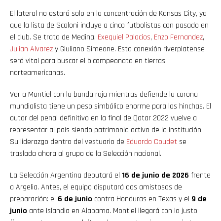
El lateral no estará solo en la concentración de Kansas City, ya
que la lista de Scaloni incluye a cinco futbolistas con pasado en
el club. Se trata de Medina,
Exequiel Palacios
,
Enzo Fernandez
,
Julian Alvarez
y Giuliano Simeone. Esta conexión riverplatense
será vital para buscar el bicampeonato en tierras
norteamericanas.
Ver a Montiel con la banda roja mientras defiende la corona
mundialista tiene un peso simbólico enorme para los hinchas. El
autor del penal definitivo en la final de Qatar 2022 vuelve a
representar al país siendo patrimonio activo de la institución.
Su liderazgo dentro del vestuario de
Eduardo Coudet
se
traslada ahora al grupo de la Selección nacional.
La Selección Argentina debutará el
16 de junio de 2026
frente
a Argelia. Antes, el equipo disputará dos amistosos de
preparación: el
6 de junio
contra Honduras en Texas y el
9 de
junio
ante Islandia en Alabama. Montiel llegará con lo justo