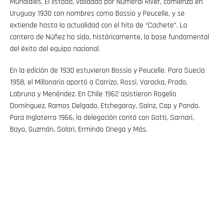
Mundiales. El listado, validado por Numeral River, comienza en
Uruguay 1930 con nombres como Bossio y Peucelle, y se
extiende hasta la actualidad con el hito de “Cachete”. La
cantera de Núñez ha sido, históricamente, la base fundamental
del éxito del equipo nacional.
En la edición de 1930 estuvieron Bossio y Peucelle. Para Suecia
1958, el Millonario aportó a Carrizo, Rossi, Varacka, Prado,
Labruna y Menéndez. En Chile 1962 asistieron Rogelio
Domínguez, Ramos Delgado, Etchegaray, Sainz, Cap y Pando.
Para Inglaterra 1966, la delegación contó con Gatti, Sarnari,
Bayo, Guzmán, Solari, Ermindo Onega y Más.