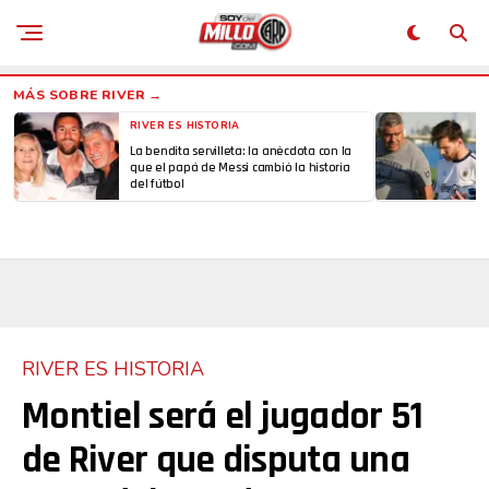
RIVER ES HISTORIA
La bendita servilleta: la anécdota con la
que el papá de Messi cambió la historia
del fútbol
Flipboard
RIVER ES HISTORIA
Reddit
Montiel será el jugador 51
Pinterest
de River que disputa una