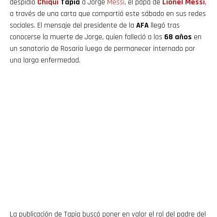
despidió
Chiqui
Tapia
a Jorge
Messi
, el papá de
Lionel Messi
,
a través de una carta que compartió este sábado en sus redes
sociales. El mensaje del presidente de la
AFA
llegó tras
conocerse la muerte de Jorge, quien falleció a los
68 años
en
un sanatorio de Rosario luego de permanecer internado por
una larga enfermedad.
La publicación de Tapia buscó poner en valor el rol del padre del