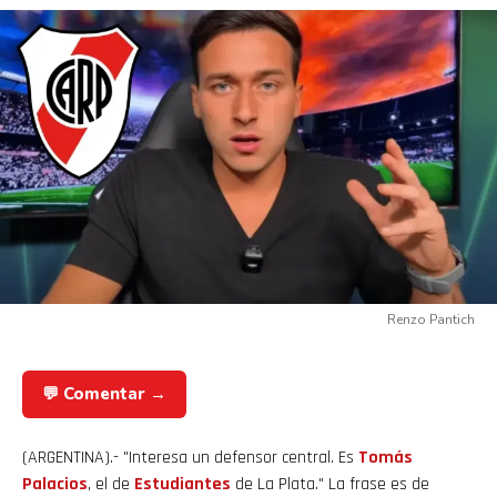
Renzo Pantich
💬 Comentar →
(ARGENTINA).- "Interesa un defensor central. Es
Tomás
Palacios
, el de
Estudiantes
de La Plata." La frase es de