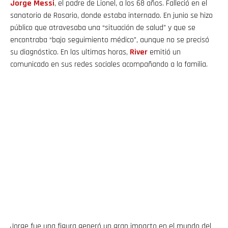
Jorge Messi
, el padre de Lionel, a los 68 años. Falleció en el
sanatorio de Rosario, donde estaba internado. En junio se hizo
público que atravesaba
una “situación de salud” y que se
encontraba “bajo seguimiento médico”, aunque no se precisó
su diagnóstico. En las ultimas horas,
River
emitió un
comunicado en sus redes sociales acompañando a la familia.
Jorge fue una figura generó un gran impacto en el mundo del