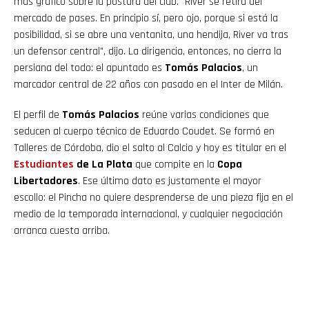
más gráfico sobre la postura del club. "River se retira del
mercado de pases. En principio sí, pero ojo, porque si está la
posibilidad, si se abre una ventanita, una hendija, River va tras
un defensor central", dijo. La dirigencia, entonces, no cierra la
persiana del todo: el apuntado es
Tomás Palacios
, un
marcador central de 22 años con pasado en el Inter de Milán.
El perfil de
Tomás Palacios
reúne varias condiciones que
seducen al cuerpo técnico de Eduardo Coudet. Se formó en
Talleres de Córdoba, dio el salto al Calcio y hoy es titular en el
Estudiantes
de La Plata
que compite en la
Copa
Libertadores
. Ese último dato es justamente el mayor
escollo: el Pincha no quiere desprenderse de una pieza fija en el
medio de la temporada internacional, y cualquier negociación
arranca cuesta arriba.