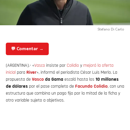
Stefano Di Carlo
💬 Comentar →
(ARGENTINA).- «
Vasco
insiste por
Colidio
y
mejoró la oferta
inicial
para
River
», informó el periodista César Luis Merlo. La
propuesta de
Vasco
da Gama
escaló hasta los
10 millones
de dólares
por el pase completo de
Facundo Colidio
, con una
estructura que combina un pago fijo por la mitad de la ficha y
otro variable sujeto a objetivos.