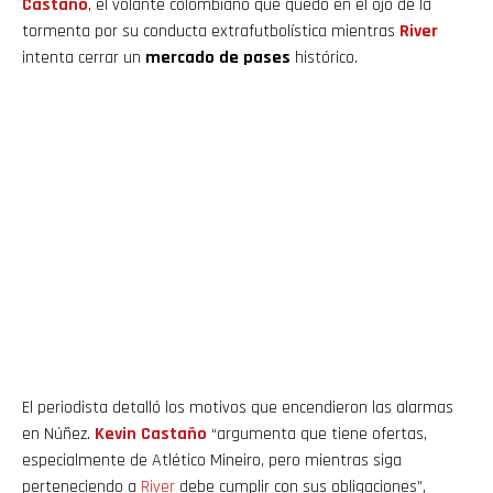
Castaño
, el volante colombiano que quedó en el ojo de la
tormenta por su conducta extrafutbolística mientras
River
intenta cerrar un
mercado de pases
histórico.
El periodista detalló los motivos que encendieron las alarmas
en Núñez.
Kevin
Castaño
“argumenta que tiene ofertas,
especialmente de Atlético Mineiro, pero mientras siga
perteneciendo a
River
debe cumplir con sus obligaciones”,