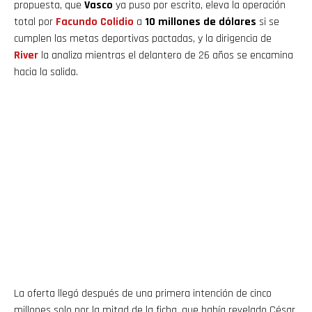
propuesta, que
Vasco
ya puso por escrito, eleva la operación
total por
Facundo Colidio
a
10 millones de dólares
si se
cumplen las metas deportivas pactadas, y la dirigencia de
River
la analiza mientras el delantero de 26 años se encamina
hacia la salida.
La oferta llegó después de una primera intención de cinco
millones solo por la mitad de la ficha, que había revelado César