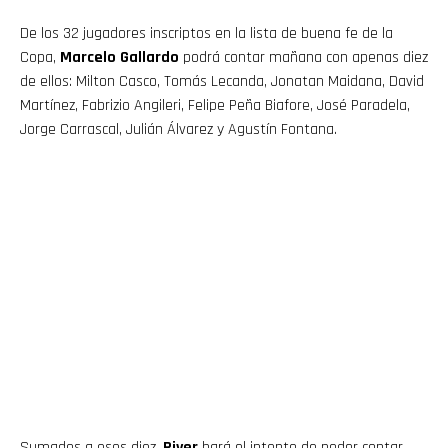
De los 32 jugadores inscriptos en la lista de buena fe de la
Copa,
Marcelo Gallardo
podrá contar mañana con apenas diez
de ellos: Milton Casco, Tomás Lecanda, Jonatan Maidana, David
Martínez, Fabrizio Angileri, Felipe Peña Biafore, José Paradela,
Jorge Carrascal, Julián Álvarez y Agustín Fontana.
Sumados a esos diez,
River
hará el intento de poder contar