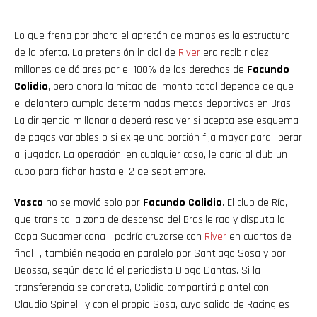
Lo que frena por ahora el apretón de manos es la estructura
de la oferta. La pretensión inicial de
River
era recibir diez
millones de dólares por el 100% de los derechos de
Facundo
Colidio
, pero ahora la mitad del monto total depende de que
el delantero cumpla determinadas metas deportivas en Brasil.
La dirigencia millonaria deberá resolver si acepta ese esquema
de pagos variables o si exige una porción fija mayor para liberar
al jugador. La operación, en cualquier caso, le daría al club un
cupo para fichar hasta el 2 de septiembre.
Vasco
no se movió solo por
Facundo Colidio
. El club de Río,
que transita la zona de descenso del Brasileirao y disputa la
Copa Sudamericana —podría cruzarse con
River
en cuartos de
final—, también negocia en paralelo por Santiago Sosa y por
Deossa, según detalló el periodista Diogo Dantas. Si la
transferencia se concreta, Colidio compartirá plantel con
Claudio Spinelli y con el propio Sosa, cuya salida de Racing es