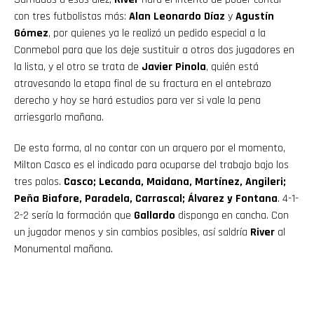
con tres futbolistas más:
Alan Leonardo Díaz
y
Agustín
Gómez
, por quienes ya le realizó un pedido especial a la
Conmebol para que los deje sustituir a otros dos jugadores en
la lista, y el otro se trata de
Javier Pinola
, quién está
atravesando la etapa final de su fractura en el antebrazo
derecho y hoy se hará estudios para ver si vale la pena
arriesgarlo mañana.
De esta forma, al no contar con un arquero por el momento,
Milton Casco es el indicado para ocuparse del trabajo bajo los
tres palos.
Casco; Lecanda, Maidana, Martínez, Angileri;
Peña Biafore, Paradela, Carrascal; Álvarez y Fontana
. 4-1-
2-2 sería la formación que
Gallardo
disponga en cancha. Con
un jugador menos y sin cambios posibles, así saldría
River
al
Monumental mañana.