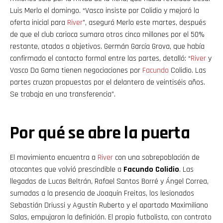
Luis Merlo el domingo. “Vasco insiste por Colidio y mejoró la
oferta inicial para
River
”, aseguró Merlo este martes, después
de que el club carioca sumara otros cinco millones por el 50%
restante, atados a objetivos. Germán García Grova, que había
confirmado el contacto formal entre las partes, detalló: “
River
y
Vasco Da Gama tienen negociaciones por
Facundo
Colidio. Las
partes cruzan propuestas por el delantero de veintiséis años.
Se trabaja en una transferencia”.
Por qué se abre la puerta
El movimiento encuentra a
River
con una sobrepoblación de
atacantes que volvió prescindible a
Facundo Colidio
. Las
llegadas de Lucas Beltrán, Rafael Santos Borré y Ángel Correa,
sumadas a la presencia de Joaquín Freitas, los lesionados
Sebastián Driussi y Agustín Ruberto y el apartado Maximiliano
Salas, empujaron la definición. El propio futbolista, con contrato