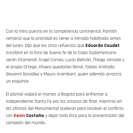
Con la mira puesta en la competencia continental, Pantich
remarcó que la prioridad es tener a Almada habilitado antes
del lunes. Dijo que los cinco refuerzos que
Eduardo Coudet
inscribirá en la lista de buena fe de la Copa Sudamericana
serán Otamendi, Ángel Correa, Lucas Beltrán, Thiago Almada y
el propio Ortega. Afuera quedarían Borré, Tobías Andrada,
Giovanni González y Mauro Arambarri, quien además arrastra
un esguince.
El plantel viajará el martes a Bogotá para enfrentar a
Independiente Santa Fe por los octavos de final, mientras en
las oficinas del Monumental aceleran para resolver el conflicto
con
Kevin
Castaño
y dejar todo listo para la presentación del
campeón del mundo.