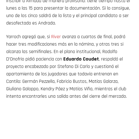
inscribir a Almada de manera provisoria: tiene tiempo hasta el
lunes a las 15 para presentar la documentación. Si lo consigue,
uno de los cinco saldrá de la lista y el principal candidato a ser
desafectado es Andrada.
Yarroch agregó que, si
River
avanza a cuartos de final, podrá
hacer tres modificaciones más en la nómina, y otras tres si
alcanza las semifinales. En el plano institucional, Rodolfo
D’Onofrio pidió paciencia con
Eduardo Coudet
, respaldó el
proyecto encabezado por Stefano Di Carlo y cuestionó el
apartamiento de los jugadores que todavía entrenan en
Cantilo: Germán Pezzella, Fabricio Bustos, Matías Galarza,
Giuliano Galoppo, Kendry Páez y Matías Viña, mientras el club
intenta encontrarles una salida antes del cierre del mercado.