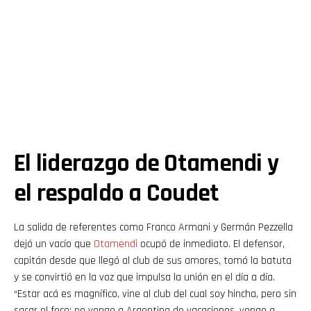
El liderazgo de Otamendi y
el respaldo a Coudet
La salida de referentes como Franco Armani y Germán Pezzella
dejó un vacío que
Otamendi
ocupó de inmediato. El defensor,
capitán desde que llegó al club de sus amores, tomó la batuta
y se convirtió en la voz que impulsa la unión en el día a día.
“Estar acá es magnífico, vine al club del cual soy hincha, pero sin
sacar el foco: no vengo a Argentina de vacaciones, vengo a