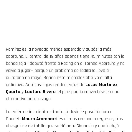
Ramírez es la novedad menos esperada y quizás la más
oportuna. El central de 19 años apenas tiene 45 minutos con la
banda roja —debutó frente a Racing en el Torneo Apertura y no
volvió a jugar— porque un problema de rodilla lo llevó al
quirófano en mayo. Recién este miércoles obtuvo el alta
definitiva. Ante los flojos rendimientos de
Lucas Martínez
Quarta
y
Lautaro Rivero
, el pibe podría convertirse en una
alternativa para la zaga.
La enfermería, mientras tanto, todavía le pasa factura a
Coudet.
Mauro Arambarri
es el más cercano a regresar, tras
el esguince de tobillo que sufrió ante Gimnasia y que lo dejó