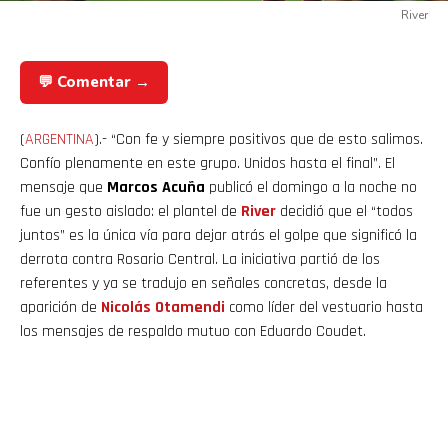
River
💬 Comentar →
(
ARGENTINA
).- “Con fe y siempre positivos que de esto salimos.
Confío plenamente en este grupo. Unidos hasta el final”. El
mensaje que
Marcos Acuña
publicó el domingo a la noche no
fue un gesto aislado: el plantel de
River
decidió que el “todos
juntos” es la única vía para dejar atrás el golpe que significó la
derrota contra Rosario Central. La iniciativa partió de los
referentes y ya se tradujo en señales concretas, desde la
aparición de
Nicolás
Otamendi
como líder del vestuario hasta
los mensajes de respaldo mutuo con Eduardo Coudet.