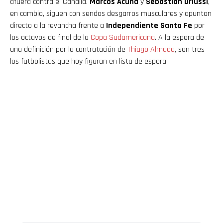
afuera contra el Canalla.
Marcos Acuña
y
Sebastián Driussi
,
en cambio, siguen con sendos desgarros musculares y apuntan
directo a la revancha frente a
Independiente Santa Fe
por
los octavos de final de la
Copa Sudamericana
. A la espera de
una definición por la contratación de
Thiago Almada
, son tres
los futbolistas que hoy figuran en lista de espera.