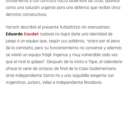
oficialmente y con contrato hasta diciembre de 2030, aparece
como una solución urgente para una defensa que recibió cinco
derrotas consecutivas.
Yarroch describió el presente futbolístico sin atenuantes:
Eduardo
Coudet
todavía no logró darle una identidad de
juego a un equipo que, según sus palabras, “ataca por el peso
de la camiseta, pero su funcionamiento no convence y además
se volvió un equipo frágil, ingenuo y muy vulnerable cada vez
que el rival lo golpea”. Después de la visita a Tigre, el calendario
ofrece la serie de octavos de final de la Copa Sudamericana
ante Independiente Santa Fe y una seguidilla exigente con
Argentinos Juniors, Vélez e Independiente Rivadavia.