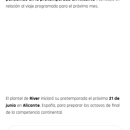
Flipboard
relación al viaje programado para el próximo mes.
Reddit
Pinterest
Whatsapp
Email
El plantel de
River
iniciará su pretemporada el próximo
21 de
junio
en
Alicante
, España, para preparar los octavos de final
de la competencia continental.