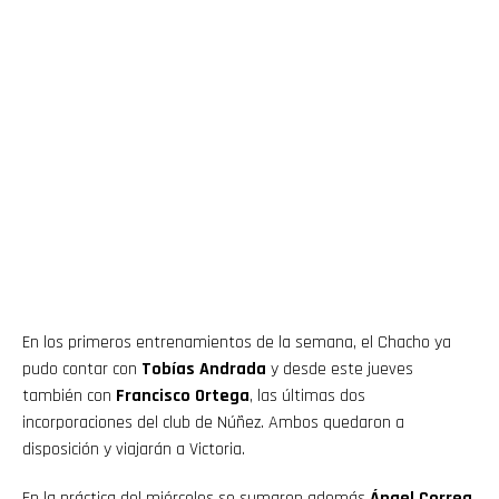
En los primeros entrenamientos de la semana, el Chacho ya
pudo contar con
Tobías Andrada
y desde este jueves
también con
Francisco Ortega
, las últimas dos
incorporaciones del club de Núñez. Ambos quedaron a
disposición y viajarán a Victoria.
En la práctica del miércoles se sumaron además
Ángel Correa