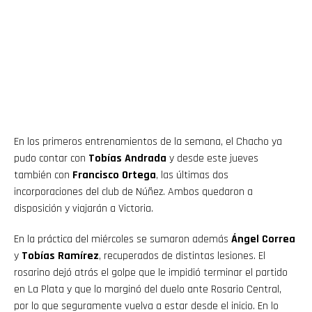
En los primeros entrenamientos de la semana, el Chacho ya
pudo contar con
Tobías Andrada
y desde este jueves
también con
Francisco Ortega
, las últimas dos
incorporaciones del club de Núñez. Ambos quedaron a
disposición y viajarán a Victoria.
En la práctica del miércoles se sumaron además
Ángel Correa
y
Tobías Ramírez
, recuperados de distintas lesiones. El
rosarino dejó atrás el golpe que le impidió terminar el partido
en La Plata y que lo marginó del duelo ante Rosario Central,
por lo que seguramente vuelva a estar desde el inicio. En lo