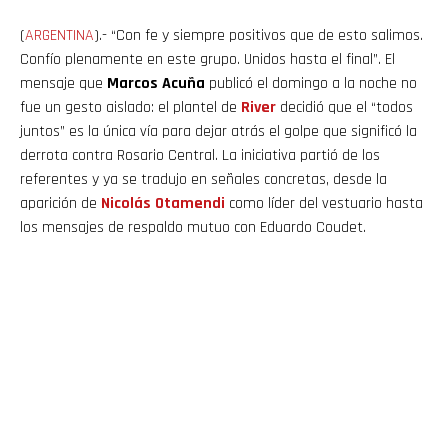
(
ARGENTINA
).- “Con fe y siempre positivos que de esto salimos.
Confío plenamente en este grupo. Unidos hasta el final”. El
mensaje que
Marcos Acuña
publicó el domingo a la noche no
fue un gesto aislado: el plantel de
River
decidió que el “todos
juntos” es la única vía para dejar atrás el golpe que significó la
derrota contra Rosario Central. La iniciativa partió de los
referentes y ya se tradujo en señales concretas, desde la
aparición de
Nicolás
Otamendi
como líder del vestuario hasta
los mensajes de respaldo mutuo con Eduardo Coudet.