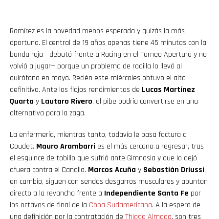
Ramírez es la novedad menos esperada y quizás la más
oportuna. El central de 19 años apenas tiene 45 minutos con la
banda roja —debutó frente a Racing en el Torneo Apertura y no
volvió a jugar— porque un problema de rodilla lo llevó al
quirófano en mayo. Recién este miércoles obtuvo el alta
definitiva. Ante los flojos rendimientos de
Lucas Martínez
Quarta
y
Lautaro Rivero
, el pibe podría convertirse en una
alternativa para la zaga.
La enfermería, mientras tanto, todavía le pasa factura a
Coudet.
Mauro Arambarri
es el más cercano a regresar, tras
el esguince de tobillo que sufrió ante Gimnasia y que lo dejó
afuera contra el Canalla.
Marcos Acuña
y
Sebastián Driussi
,
en cambio, siguen con sendos desgarros musculares y apuntan
directo a la revancha frente a
Independiente Santa Fe
por
los octavos de final de la
Copa Sudamericana
. A la espera de
una definición por la contratación de
Thiago Almada
, son tres