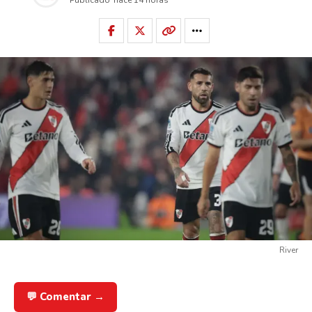
River
💬 Comentar →