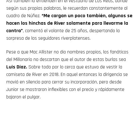
Así también lo entienden en el vestuario de Los Reds, donde
según sus propias palabras, le recuerdan constantemente al
cuadro de Núñez.
“Me cargan un poco también, algunos se
hacen los hinchas de River solamente para llevarme la
contra”
, comentó el volante de 25 años, despertando la
sorpresa de los seguidores riverplatenses.
Pese a que Mac Allister no dio nombres propios, los fanáticos
del Millonario no descartan que el autor de estas burlas sea
Luis Díaz.
Sobre todo por lo cerca que estuvo de vestir la
camiseta de River en 2018. En aquel entonces la dirigencia se
movió en silencio para cerrar su incorporación, pero desde
Junior se mostraron inflexibles con el precio y rápidamente
bajaron el pulgar.
Flipboard
Reddit