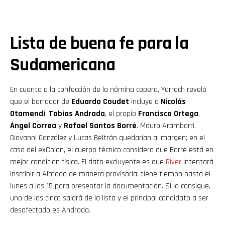
Lista de buena fe para la
Sudamericana
En cuanto a la confección de la nómina copera, Yarroch reveló
que el borrador de
Eduardo Coudet
incluye a
Nicolás
Otamendi
,
Tobías Andrada
, el propio
Francisco Ortega
,
Ángel Correa
y
Rafael Santos Borré
. Mauro Arambarri,
Giovanni González y Lucas Beltrán quedarían al margen; en el
caso del exColón, el cuerpo técnico considera que Borré está en
mejor condición física. El dato excluyente es que
River
intentará
inscribir a Almada de manera provisoria: tiene tiempo hasta el
lunes a las 15 para presentar la documentación. Si lo consigue,
uno de los cinco saldrá de la lista y el principal candidato a ser
desafectado es Andrada.