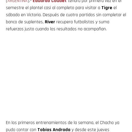
(
ARGENTINA
).-
Eduardo Coudet
tendrá por primera vez en el
semestre el plantel casi al completo para visitar a
Tigre
el
sábado en Victoria. Después de cuatro partidos sin completar el
banco de suplentes,
River
recupera futbolistas y suma
refuerzos justo cuando los resultados no acompañan.
En los primeros entrenamientos de la semana, el Chacho ya
pudo contar con
Tobías Andrada
y desde este jueves