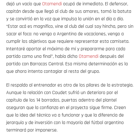
dejó un vacío que
Otamendi
ocupó de inmediato. El defensor,
capitán desde que llegó al club de sus amores, tomó la batuta
y se convirtió en la voz que impulsa la unión en el día a día.
“Estar acá es magnífico, vine al club del cual soy hincha, pero sin
sacar el foco: no vengo a Argentina de vacaciones, vengo a
cumplir los objetivos que requiere representar esta camiseta.
Intentaré aportar el máximo de mí y prepararme para cada
partido como una final”, había dicho
Otamendi
después del
partido con Barracas Central. Esa misma determinación es la
que ahora intenta contagiar al resto del grupo.
El respaldo al entrenador es otro de los pilares de la estrategia.
Aunque la relación con Coudet sufrió un deterioro por el
capítulo de los 14 borrados, puertas adentro del plantel
aseguran que la confianza en el proyecto sigue firme. Creen
que la idea del técnico va a funcionar y que la diferencia de
jerarquía y de inversión con la mayoría del fútbol argentino
terminará por imponerse.