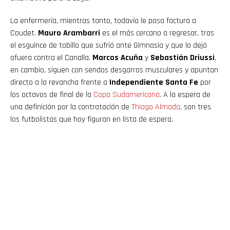
La enfermería, mientras tanto, todavía le pasa factura a
Coudet.
Mauro Arambarri
es el más cercano a regresar, tras
el esguince de tobillo que sufrió ante Gimnasia y que lo dejó
afuera contra el Canalla.
Marcos Acuña
y
Sebastián Driussi
,
en cambio, siguen con sendos desgarros musculares y apuntan
directo a la revancha frente a
Independiente Santa Fe
por
los octavos de final de la
Copa Sudamericana
. A la espera de
una definición por la contratación de
Thiago Almada
, son tres
los futbolistas que hoy figuran en lista de espera.