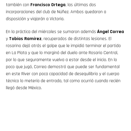
también con
Francisco Ortega
, las últimas dos
incorporaciones del club de Núñez. Ambos quedaron a
disposición y viajarán a Victoria.
En la práctica del miércoles se sumaron además
Ángel Correa
y
Tobías Ramírez
, recuperados de distintas lesiones. El
rosarino dejó atrás el golpe que le impidió terminar el partido
en La Plata y que lo marginó del duelo ante Rosario Central,
por lo que seguramente vuelva a estar desde el inicio. En lo
poco que jugó, Correa demostró que puede ser fundamental
en este River con poca capacidad de desequilibrio y el cuerpo
técnico lo metería de entrada, tal como ocurrió cuando recién
llegó desde México.