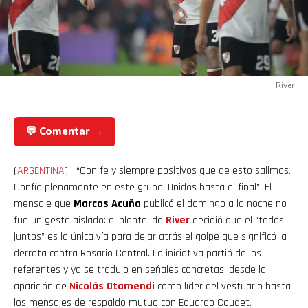
River
💬 Comentar →
(
ARGENTINA
).- “Con fe y siempre positivos que de esto salimos.
Confío plenamente en este grupo. Unidos hasta el final”. El
mensaje que
Marcos Acuña
publicó el domingo a la noche no
fue un gesto aislado: el plantel de
River
decidió que el “todos
juntos” es la única vía para dejar atrás el golpe que significó la
derrota contra Rosario Central. La iniciativa partió de los
referentes y ya se tradujo en señales concretas, desde la
aparición de
Nicolás
Otamendi
como líder del vestuario hasta
los mensajes de respaldo mutuo con Eduardo Coudet.