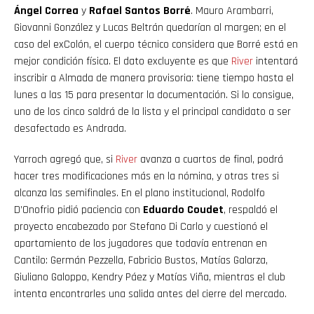
Ángel Correa
y
Rafael Santos Borré
. Mauro Arambarri,
Giovanni González y Lucas Beltrán quedarían al margen; en el
caso del exColón, el cuerpo técnico considera que Borré está en
mejor condición física. El dato excluyente es que
River
intentará
inscribir a Almada de manera provisoria: tiene tiempo hasta el
lunes a las 15 para presentar la documentación. Si lo consigue,
uno de los cinco saldrá de la lista y el principal candidato a ser
desafectado es Andrada.
Yarroch agregó que, si
River
avanza a cuartos de final, podrá
hacer tres modificaciones más en la nómina, y otras tres si
alcanza las semifinales. En el plano institucional, Rodolfo
D’Onofrio pidió paciencia con
Eduardo Coudet
, respaldó el
proyecto encabezado por Stefano Di Carlo y cuestionó el
apartamiento de los jugadores que todavía entrenan en
Cantilo: Germán Pezzella, Fabricio Bustos, Matías Galarza,
Giuliano Galoppo, Kendry Páez y Matías Viña, mientras el club
intenta encontrarles una salida antes del cierre del mercado.