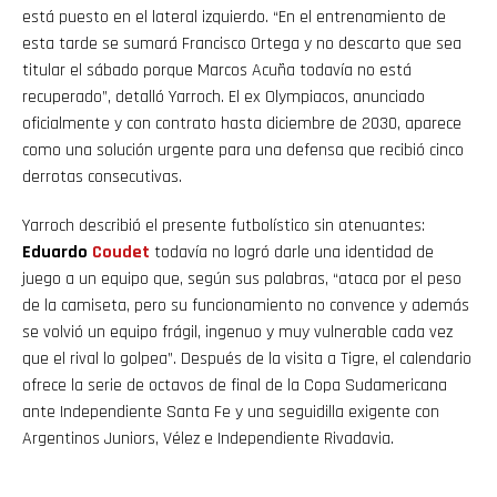
está puesto en el lateral izquierdo. “En el entrenamiento de
esta tarde se sumará Francisco Ortega y no descarto que sea
titular el sábado porque Marcos Acuña todavía no está
recuperado”, detalló Yarroch. El ex Olympiacos, anunciado
oficialmente y con contrato hasta diciembre de 2030, aparece
como una solución urgente para una defensa que recibió cinco
derrotas consecutivas.
Yarroch describió el presente futbolístico sin atenuantes:
Eduardo
Coudet
todavía no logró darle una identidad de
juego a un equipo que, según sus palabras, “ataca por el peso
de la camiseta, pero su funcionamiento no convence y además
se volvió un equipo frágil, ingenuo y muy vulnerable cada vez
que el rival lo golpea”. Después de la visita a Tigre, el calendario
ofrece la serie de octavos de final de la Copa Sudamericana
ante Independiente Santa Fe y una seguidilla exigente con
Argentinos Juniors, Vélez e Independiente Rivadavia.