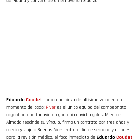
de Madrid y convertirse en el noveno refuerzo.
Eduardo
Coudet
suma una pieza de altísimo valor en un
momento delicado:
River
es el único equipo del campeonato
argentino que todavía no ganó ni convirtió goles. Mientras
Almada rescinde su vínculo, firma un contrato por tres años y
medio y viaja a Buenos Aires entre el fin de semana y el lunes
para la revisión médica, el foco inmediato de
Eduardo
Coudet