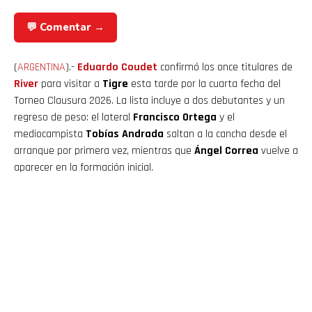
💬 Comentar →
(
ARGENTINA
).-
Eduardo Coudet
confirmó los once titulares de
River
para visitar a
Tigre
esta tarde por la cuarta fecha del
Torneo Clausura 2026. La lista incluye a dos debutantes y un
regreso de peso: el lateral
Francisco Ortega
y el
mediocampista
Tobías Andrada
saltan a la cancha desde el
arranque por primera vez, mientras que
Ángel Correa
vuelve a
aparecer en la formación inicial.