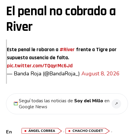
El penal no cobrado a
River
Este penal le robaron a
#River
frente a Tigre por
supuesta ausencia de falta.
pic.twitter.com/TQqyrMc6Jd
— Banda Roja (@BandaRoja_)
August 8, 2026
Seguí todas las noticias de
Soy del Millo
en
↗
Google News
,
,
ÁNGEL CORREA
CHACHO COUDET
En