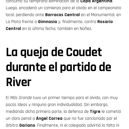
consumó su temprana eliminación de la
Copa Argentina
.
Luego, encadenó un comienzo para el olvido en el campeonato
local, perdiendo ante
Barracas Central
en el Monumental, en
La Plata frente a
Gimnasia
y, finalmente, contra
Rosario
Central
en la última fecha, también en Núñez.
La queja de Coudet
durante el partido de
River
El
Más Grande
tuvo un primer tiempo para el olvido, con muy
pocas ideas y ninguna gran individualidad. Sin embargo,
mediando dicha primera parte, la defensa de
Tigre
le cometió
un claro penal a
Ángel Correa
que no fue sancionado por el
árbitro
Gariano
. Finalmente, ni el colegiado advirtió la falta ni