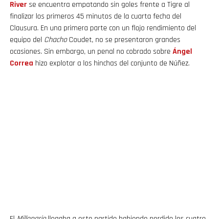
River
se encuentra empatando sin goles frente a Tigre al
finalizar los primeros 45 minutos de la cuarta fecha del
Clausura. En una primera parte con un flojo rendimiento del
equipo del
Chacho
Coudet, no se presentaron grandes
ocasiones. Sin embargo, un penal no cobrado sobre
Ángel
Correa
hizo explotar a los hinchas del conjunto de Núñez.
El
Millonario
llegaba a este partido habiendo perdido los cuatro