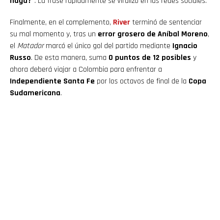
haga?”
. La frase rápidamente se viralizó en las redes sociales.
Finalmente, en el complemento,
River
terminó de sentenciar
su mal momento y, tras un
error grosero de Aníbal Moreno
,
el
Matador
marcó el único gol del partido mediante
Ignacio
Russo
. De esta manera, suma
0 puntos de 12 posibles
y
ahora deberá viajar a Colombia para enfrentar a
Independiente Santa Fe
por los octavos de final de la
Copa
Sudamericana
.