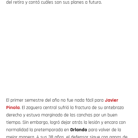
del retiro y contó cuáles son sus planes a futuro.
El primer semestre del año no fue nada fácil para
Javier
Pinola
. El zaguero central sufrió la fractura de su antebrazo
derecho y estuvo marginado de las canchas por un buen
tiempo. Sin embargo, logró dejar atrás la lesión y encara con
normalidad la pretemporada en
Orlando
para volver de la
mejor manera. A sus 38 años, el defensor sigue con ganas de