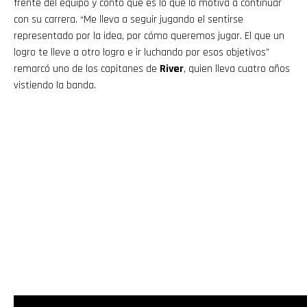
frente del equipo y contó qué es lo que lo motiva a continuar
con su carrera. “Me lleva a seguir jugando el sentirse
Pinterest
representado por la idea, por cómo queremos jugar. El que un
logro te lleve a otro logro e ir luchando por esos objetivos”
Whatsapp
remarcó uno de los capitanes de
River
, quien lleva cuatro años
vistiendo la banda.
Email