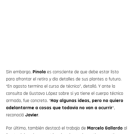
Sin embargo,
Pinola
es consciente de que debe estar listo
para afrontar el retiro y dio detalles de sus plantes a futuro.
“En agosto termino el curso de técnico”, detalló. Y ante la
consulta de Gustavo López sobre si ya tiene el cuerpo técnico
armado, fue concreto. “
Hay algunas ideas, pero no quiero
adelantarme a cosas que todavía no van a ocurrir
“,
reconoció
Javier
.
Flipboard
Por último, también destacó el trabajo de
Marcelo Gallardo
al
Reddit