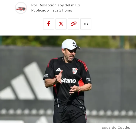
Por
Redacción soy del millo
Publicado
hace 3 horas
Eduardo Coudet