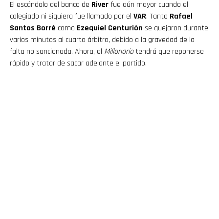
El escándalo del banco de
River
fue aún mayor cuando el
colegiado ni siquiera fue llamado por el
VAR
. Tanto
Rafael
Santos Borré
como
Ezequiel Centurión
se quejaron durante
varios minutos al cuarto árbitro, debido a la gravedad de la
falta no sancionada. Ahora, el
Millonario
tendrá que reponerse
rápido y tratar de sacar adelante el partido.