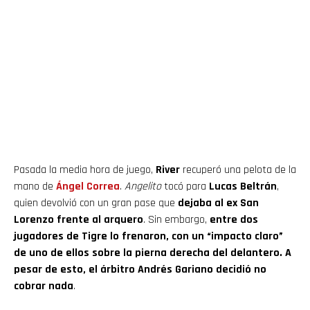
Pasada la media hora de juego,
River
recuperó una pelota de la
mano de
Ángel Correa
.
Angelito
tocó para
Lucas Beltrán
,
quien devolvió con un gran pase que
dejaba al ex San
Lorenzo frente al arquero
. Sin embargo,
entre dos
jugadores de Tigre lo frenaron, con un “impacto claro”
de uno de ellos sobre la pierna derecha del delantero. A
pesar de esto, el árbitro Andrés Gariano decidió no
cobrar nada
.