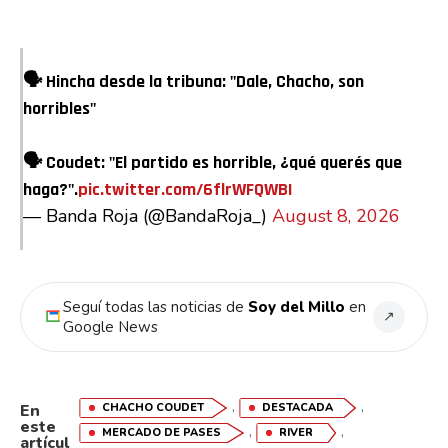
🗣 Hincha desde la tribuna: "Dale, Chacho, son
horribles"
Flipboard
🗣 Coudet: "El partido es horrible, ¿qué querés que
Reddit
haga?".
pic.twitter.com/6flrWFQWBI
Pinterest
— Banda Roja (@BandaRoja_)
August 8, 2026
Whatsapp
Seguí todas las noticias de
Soy del Millo
en
Email
↗
Google News
,
,
CHACHO COUDET
DESTACADA
En
este
,
,
MERCADO DE PASES
RIVER
artícul