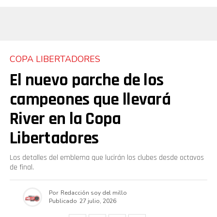
COPA LIBERTADORES
El nuevo parche de los
campeones que llevará
Flipboard
River en la Copa
Reddit
Libertadores
Pinterest
Los detalles del emblema que lucirán los clubes desde octavos
de final.
Whatsapp
Email
Por
Redacción soy del millo
Publicado
27 julio, 2026