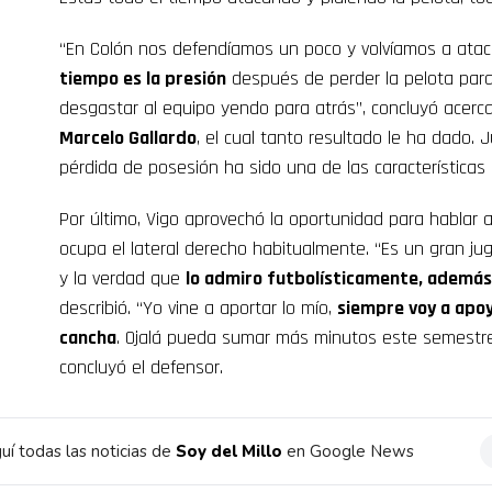
“En Colón nos defendíamos un poco y volvíamos a atac
tiempo es la presión
después de perder la pelota para
desgastar al equipo yendo para atrás”, concluyó acerca
Marcelo Gallardo
, el cual tanto resultado le ha dado.
pérdida de posesión ha sido una de las características p
Por último, Vigo aprovechó la oportunidad para hablar
ocupa el lateral derecho habitualmente. “Es un gran juga
y la verdad que
lo admiro futbolísticamente, ademá
describió. “Yo vine a aportar lo mío,
siempre voy a apoy
cancha
. Ojalá pueda sumar más minutos este semestre
concluyó el defensor.
uí todas las noticias de
Soy del Millo
en Google News