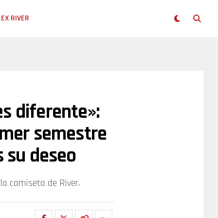
EX RIVER
s diferente»:
rimer semestre
s su deseo
la camiseta de River.