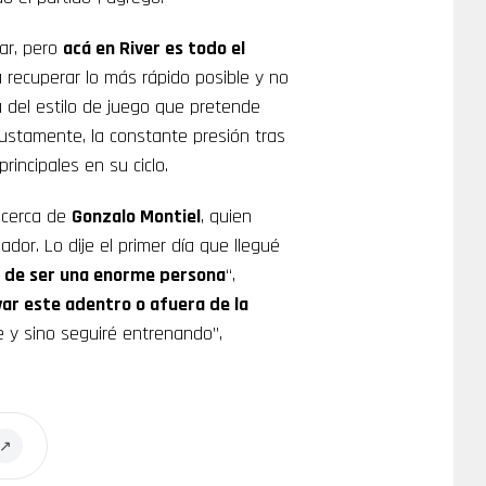
ar, pero
acá en River es todo el
 recuperar lo más rápido posible y no
 del estilo de juego que pretende
 Justamente, la constante presión tras
rincipales en su ciclo.
 acerca de
Gonzalo Montiel
, quien
dor. Lo dije el primer día que llegué
s de ser una enorme persona
“,
ar este adentro o afuera de la
 y sino seguiré entrenando”,
↗