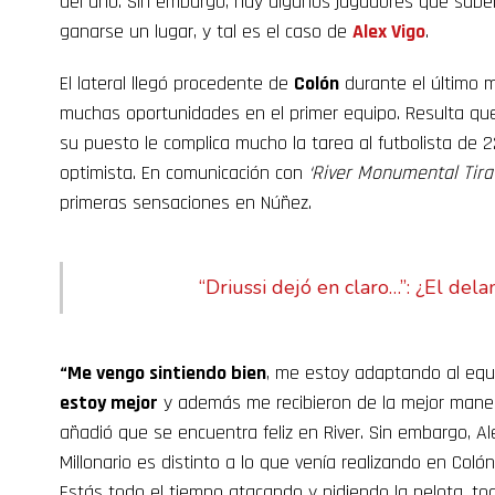
del año. Sin embargo, hay algunos jugadores que sabe
ganarse un lugar, y tal es el caso de
Alex Vigo
.
El lateral llegó procedente de
Colón
durante el último 
muchas oportunidades en el primer equipo. Resulta qu
su puesto le complica mucho la tarea al futbolista de 2
optimista. En comunicación con
‘River Monumental Tira
primeras sensaciones en Núñez.
“Driussi dejó en claro…”: ¿El dela
“Me vengo sintiendo bien
, me estoy adaptando al equi
estoy mejor
y además me recibieron de la mejor manera
añadió que se encuentra feliz en River. Sin embargo, A
Millonario es distinto a lo que venía realizando en Colón
Estás todo el tiempo atacando y pidiendo la pelota, tod