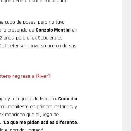
n que deberán dar el 100% para
mercado de pases, pero no tuvo
e la presencia de
Gonzalo Montiel
en
2 años, pero el ex Sabalero es
’
, el defensor conversó acerca de sus
ntero regresa a River?
po y a lo que pide Marcelo.
Cada día
”, manifestó en primera instancia, y
lex mencionó que el juego del
. “
Lo que me piden acá es diferente
.
o el partido”, agregó.