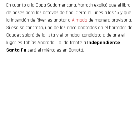
En cuanto a la Copa Sudamericana, Yarroch explicó que el libro
de pases para los octavos de final cierra el lunes a las 15 y que
la intención de River es anotar a
Almada
de manera provisoria.
Si eso se concreta, uno de los cinco anotados en el borrador de
Coudet saldrá de la lista y el principal candidato a dejarle el
lugar es Tobías Andrada. La ida frente a
Independiente
Santa Fe
será el miércoles en Bogotá.