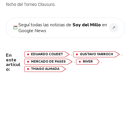
fecha del Torneo Clausura.
Seguí todas las noticias de
Soy del Millo
en
↗
Google News
,
,
EDUARDO COUDET
GUSTAVO YARROCH
En
este
,
,
MERCADO DE PASES
RIVER
artícul
o:
THIAGO ALMADA