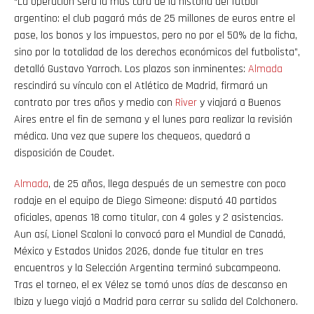
“La operación será la más cara de la historia del fútbol
argentino: el club pagará más de 25 millones de euros entre el
pase, los bonos y los impuestos, pero no por el 50% de la ficha,
sino por la totalidad de los derechos económicos del futbolista”,
detalló Gustavo Yarroch. Los plazos son inminentes:
Almada
rescindirá su vínculo con el Atlético de Madrid, firmará un
contrato por tres años y medio con
River
y viajará a Buenos
Aires entre el fin de semana y el lunes para realizar la revisión
médica. Una vez que supere los chequeos, quedará a
disposición de Coudet.
Almada
, de 25 años, llega después de un semestre con poco
rodaje en el equipo de Diego Simeone: disputó 40 partidos
oficiales, apenas 18 como titular, con 4 goles y 2 asistencias.
Aun así, Lionel Scaloni lo convocó para el Mundial de Canadá,
México y Estados Unidos 2026, donde fue titular en tres
encuentros y la Selección Argentina terminó subcampeona.
Tras el torneo, el ex Vélez se tomó unos días de descanso en
Ibiza y luego viajó a Madrid para cerrar su salida del Colchonero.