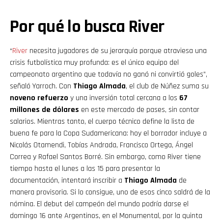
Por qué lo busca River
“
River
necesita jugadores de su jerarquía porque atraviesa una
crisis futbolística muy profunda: es el único equipo del
campeonato argentino que todavía no ganó ni convirtió goles”,
señaló Yarroch. Con
Thiago Almada
, el club de Núñez suma su
noveno refuerzo
y una inversión total cercana a los
67
millones de dólares
en este mercado de pases, sin contar
salarios. Mientras tanto, el cuerpo técnico define la lista de
buena fe para la Copa Sudamericana: hoy el borrador incluye a
Nicolás Otamendi, Tobías Andrada, Francisco Ortega, Ángel
Correa y Rafael Santos Borré. Sin embargo, como River tiene
tiempo hasta el lunes a las 15 para presentar la
documentación, intentará inscribir a
Thiago Almada
de
manera provisoria. Si lo consigue, uno de esos cinco saldrá de la
nómina. El debut del campeón del mundo podría darse el
domingo 16 ante Argentinos, en el Monumental, por la quinta