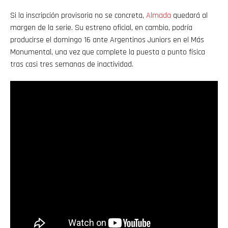
Si la inscripción provisoria no se concreta,
Almada
quedará al
margen de la serie. Su estreno oficial, en cambio, podría
producirse el domingo 16 ante Argentinos Juniors en el Más
Monumental, una vez que complete la puesta a punto física
tras casi tres semanas de inactividad.