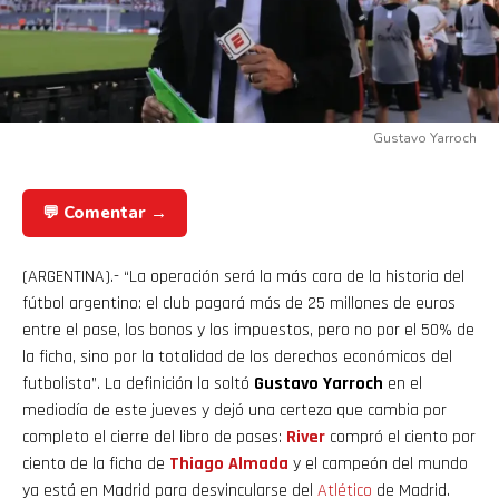
Gustavo Yarroch
💬 Comentar →
(ARGENTINA).- “La operación será la más cara de la historia del
fútbol argentino: el club pagará más de 25 millones de euros
entre el pase, los bonos y los impuestos, pero no por el 50% de
la ficha, sino por la totalidad de los derechos económicos del
futbolista”. La definición la soltó
Gustavo Yarroch
en el
mediodía de este jueves y dejó una certeza que cambia por
completo el cierre del libro de pases:
River
compró el ciento por
ciento de la ficha de
Thiago Almada
y el campeón del mundo
ya está en Madrid para desvincularse del
Atlético
de Madrid.