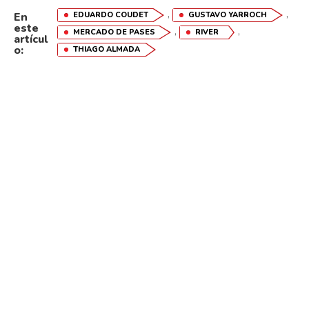
,
,
EDUARDO COUDET
GUSTAVO YARROCH
En
este
,
,
MERCADO DE PASES
RIVER
artícul
o:
THIAGO ALMADA