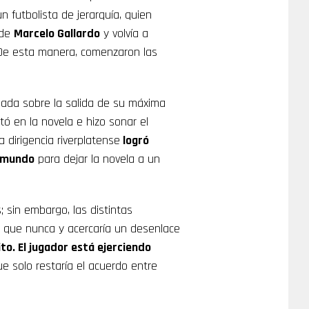
un futbolista de jerarquía, quien
 de
Marcelo Gallardo
y volvía a
 De esta manera, comenzaron las
nada sobre la salida de su máxima
tó en la novela e hizo sonar el
a dirigencia riverplatense
logró
l mundo
para dejar la novela a un
; sin embargo, las distintas
 que nunca y acercaría un desenlace
o. El jugador está ejerciendo
e solo restaría el acuerdo entre