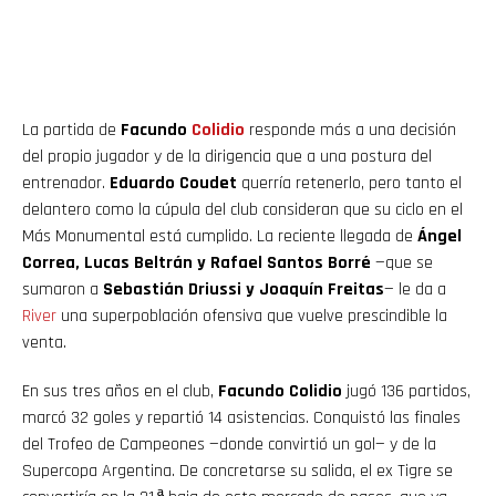
La partida de
Facundo
Colidio
responde más a una decisión
del propio jugador y de la dirigencia que a una postura del
entrenador.
Eduardo Coudet
querría retenerlo, pero tanto el
delantero como la cúpula del club consideran que su ciclo en el
Más Monumental está cumplido. La reciente llegada de
Ángel
Correa, Lucas Beltrán y Rafael Santos Borré
—que se
sumaron a
Sebastián Driussi y Joaquín Freitas
— le da a
River
una superpoblación ofensiva que vuelve prescindible la
venta.
En sus tres años en el club,
Facundo Colidio
jugó 136 partidos,
marcó 32 goles y repartió 14 asistencias. Conquistó las finales
del Trofeo de Campeones —donde convirtió un gol— y de la
Supercopa Argentina. De concretarse su salida, el ex Tigre se