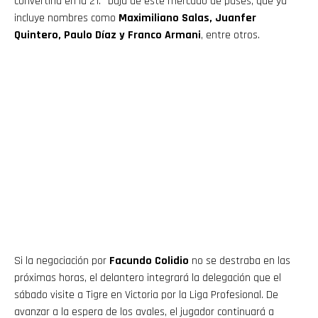
convertiría en la 21.ª baja de este mercado de pases, que ya
incluye nombres como
Maximiliano Salas, Juanfer
Quintero, Paulo Díaz y Franco Armani
, entre otros.
Si la negociación por
Facundo Colidio
no se destraba en las
próximas horas, el delantero integrará la delegación que el
sábado visite a Tigre en Victoria por la Liga Profesional. De
avanzar a la espera de los avales, el jugador continuará a