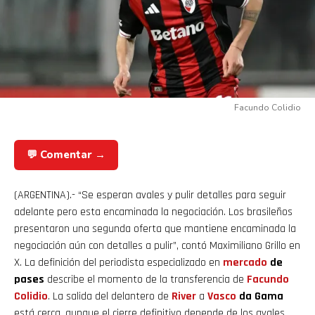
Facundo Colidio
💬 Comentar →
(ARGENTINA).- “Se esperan avales y pulir detalles para seguir
adelante pero esta encaminada la negociación. Los brasileños
presentaron una segunda oferta que mantiene encaminada la
negociación aún con detalles a pulir”, contó Maximiliano Grillo en
X. La definición del periodista especializado en
mercado
de
pases
describe el momento de la transferencia de
Facundo
Colidio
. La salida del delantero de
River
a
Vasco
da Gama
está cerca, aunque el cierre definitivo depende de los avales