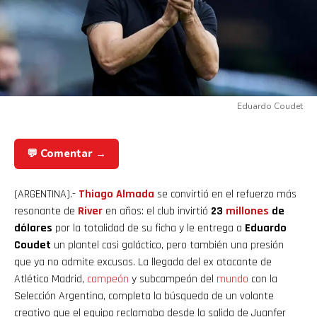
Eduardo Coudet
💬 Comentar →
(ARGENTINA).-
Thiago Almada
se convirtió en el refuerzo más
resonante de
River
en años: el club invirtió
23
millones
de
dólares
por la totalidad de su ficha y le entrega a
Eduardo
Coudet
un plantel casi galáctico, pero también una presión
que ya no admite excusas. La llegada del ex atacante de
Atlético Madrid,
campeón
y subcampeón del
mundo
con la
Selección Argentina, completa la búsqueda de un volante
creativo que el equipo reclamaba desde la salida de Juanfer