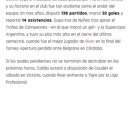
y su historia en el club fue tan oscilante como el andar del
equipo. En tres años, disputó
136 partidos
, marcó
32 goles
y
repartió
14 asistencias
. Supo irse de Núñez tras ganar el
Trofeo de Campeones —en el que marcó un gol— y la Supercopa
Argentina, y tuvo su pico más alto en el cierre del último
semestre, cuando fue el mejor jugador de
River
en la final del
Torneo Apertura perdida ante Belgrano en Córdoba.
Si los avales pendientes no se terminan de destrabar en las
próximas horas, Colidio estará a disposición de Coudet el
sábado en Victoria, cuando River enfrente a Tigre por la Liga
Profesional.