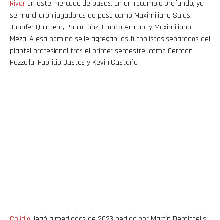
River
en este mercado de pases. En un recambio profundo, ya
se marcharon jugadores de peso como Maximiliano Salas,
Juanfer Quintero, Paulo Díaz, Franco Armani y Maximiliano
Meza. A esa nómina se le agregan los futbolistas separados del
plantel profesional tras el primer semestre, como Germán
Pezzella, Fabricio Bustos y Kevin Castaño.
Colidio
llegó a mediados de 2023 pedido por Martín Demichelis