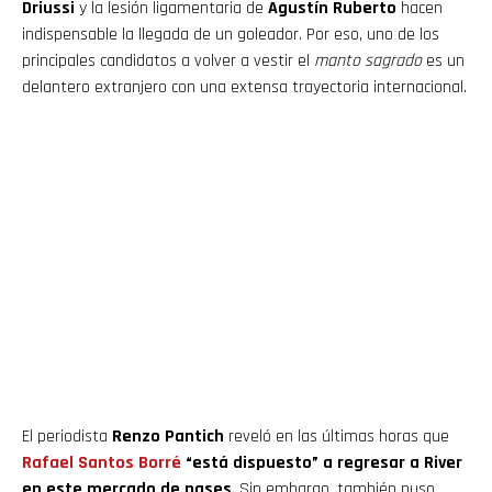
Driussi
y la lesión ligamentaria de
Agustín Ruberto
hacen
indispensable la llegada de un goleador. Por eso, uno de los
principales candidatos a volver a vestir el
manto sagrado
es un
delantero extranjero con una extensa trayectoria internacional.
El periodista
Renzo Pantich
reveló en las últimas horas que
Rafael Santos Borré
“está dispuesto” a regresar a River
en este mercado de pases
. Sin embargo, también puso