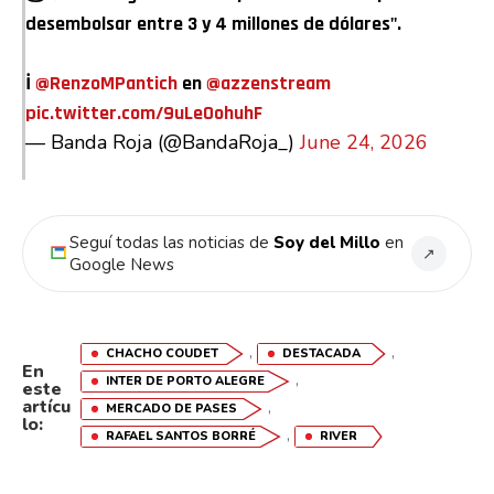
desembolsar entre 3 y 4 millones de dólares".
ℹ️
@RenzoMPantich
en
@azzenstream
pic.twitter.com/9uLeOohuhF
— Banda Roja (@BandaRoja_)
June 24, 2026
Flipboard
Reddit
Seguí todas las noticias de
Soy del Millo
en
↗
Pinterest
Google News
Whatsapp
,
,
CHACHO COUDET
DESTACADA
En
Email
,
INTER DE PORTO ALEGRE
este
artícu
,
MERCADO DE PASES
lo:
,
RAFAEL SANTOS BORRÉ
RIVER