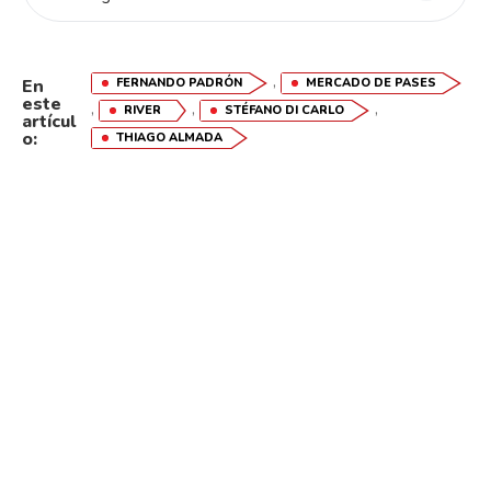
,
FERNANDO PADRÓN
MERCADO DE PASES
En
este
,
,
,
RIVER
STÉFANO DI CARLO
artícul
o:
THIAGO ALMADA