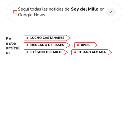
Seguí todas las noticias de
Soy del Millo
en
↗
Google News
,
LUCHO CASTAÑARES
En
este
,
,
MERCADO DE PASES
RIVER
artícul
,
o:
STÉFANO DI CARLO
THIAGO ALMADA