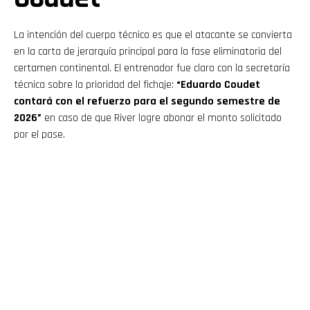
La intención del cuerpo técnico es que el atacante se convierta
en la carta de jerarquía principal para la fase eliminatoria del
certamen continental. El entrenador fue claro con la secretaría
técnica sobre la prioridad del fichaje:
“Eduardo Coudet
contará con el refuerzo para el segundo semestre de
2026”
en caso de que River logre abonar el monto solicitado
por el pase.