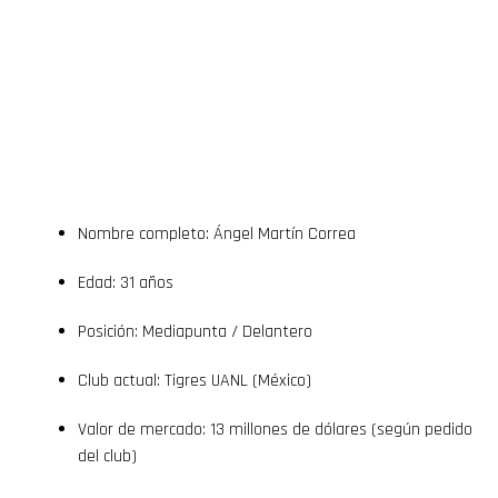
Flipboard
Reddit
Nombre completo: Ángel Martín Correa
Pinterest
Edad: 31 años
Whatsapp
Posición: Mediapunta / Delantero
Email
Club actual: Tigres UANL (México)
Valor de mercado: 13 millones de dólares (según pedido
del club)