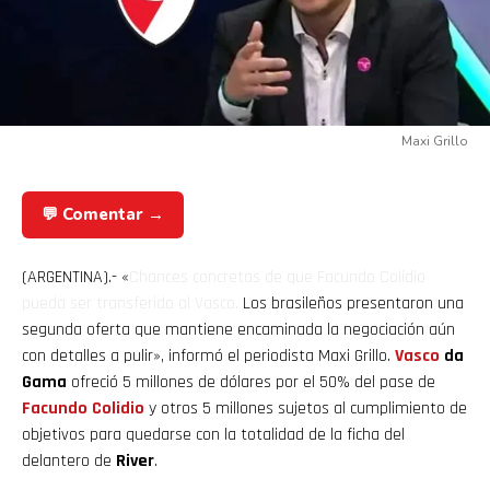
Maxi Grillo
💬 Comentar →
(ARGENTINA).- «
Chances concretas de que
Facundo Colidio
pueda ser transferido al
Vasco
.
Los brasileños presentaron una
segunda oferta que mantiene encaminada la negociación aún
con detalles a pulir
», informó el periodista Maxi Grillo.
Vasco
da
Gama
ofreció 5 millones de dólares por el 50% del pase de
Facundo Colidio
y otros 5 millones sujetos al cumplimiento de
objetivos para quedarse con la totalidad de la ficha del
delantero de
River
.