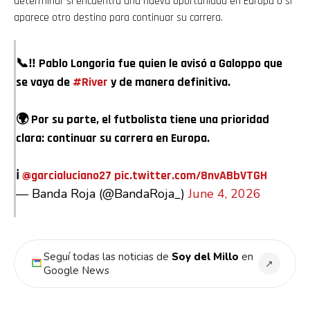
determinar si encuentra una nueva oportunidad en Europa o si
aparece otro destino para continuar su carrera.
📞‼️ Pablo Longoria fue quien le avisó a Galoppo que
se vaya de
#River
y de manera definitiva.
🌍 Por su parte, el futbolista tiene una prioridad
clara: continuar su carrera en Europa.
ℹ️
@garcialuciano27
pic.twitter.com/8nvABbVTGH
— Banda Roja (@BandaRoja_)
June 4, 2026
Seguí todas las noticias de
Soy del Millo
en
↗
Google News