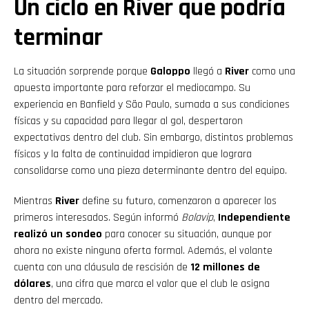
Un ciclo en River que podría
terminar
La situación sorprende porque
Galoppo
llegó a
River
como una
apuesta importante para reforzar el mediocampo. Su
experiencia en Banfield y São Paulo, sumada a sus condiciones
físicas y su capacidad para llegar al gol, despertaron
expectativas dentro del club. Sin embargo, distintos problemas
físicos y la falta de continuidad impidieron que lograra
consolidarse como una pieza determinante dentro del equipo.
Mientras
River
define su futuro, comenzaron a aparecer los
primeros interesados. Según informó
Bolavip
,
Independiente
realizó
un sondeo
para conocer su situación, aunque por
ahora no existe ninguna oferta formal. Además, el volante
cuenta con una cláusula de rescisión de
12 millones de
dólares
, una cifra que marca el valor que el club le asigna
dentro del mercado.