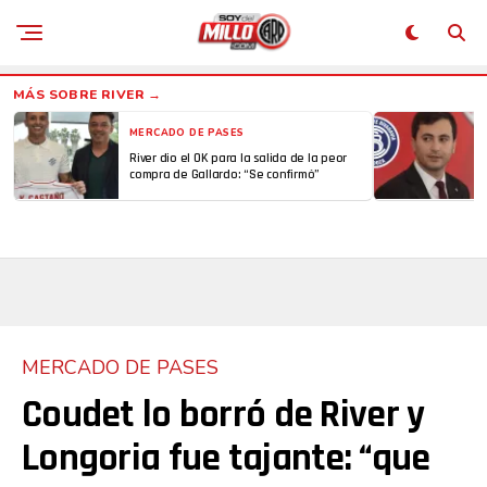
MERCADO DE PASES
River dio el OK para la salida de la peor
compra de Gallardo: “Se confirmó”
MERCADO DE PASES
Coudet lo borró de River y
Longoria fue tajante: “que