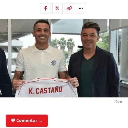
River
💬 Comentar →