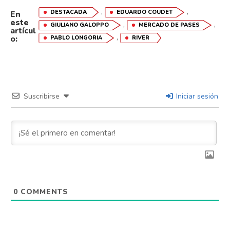
,
,
DESTACADA
EDUARDO COUDET
En
este
,
,
GIULIANO GALOPPO
MERCADO DE PASES
artícul
,
o:
PABLO LONGORIA
RIVER
Flipboard
Reddit
Pinterest
Suscribirse
Iniciar sesión
Whatsapp
Email
0
COMMENTS