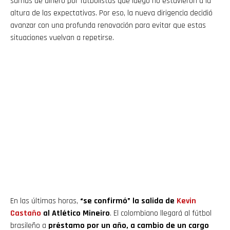
sumas de dinero por futbolistas que luego no estuvieron a la
altura de las expectativas. Por eso, la nueva dirigencia decidió
avanzar con una profunda renovación para evitar que estas
situaciones vuelvan a repetirse.
En las últimas horas,
“se confirmó” la salida de
Kevin
Castaño
al Atlético Mineiro
. El colombiano llegará al fútbol
brasileño a
préstamo por un año, a cambio de un cargo