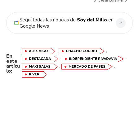
X: César Luis Merlo
Seguí todas las noticias de
Soy del Millo
en
↗
Google News
,
,
ALEX VIGO
CHACHO COUDET
En
,
,
DESTACADA
INDEPENDIENTE RIVADAVIA
este
artícu
,
,
MAXI SALAS
MERCADO DE PASES
lo:
RIVER