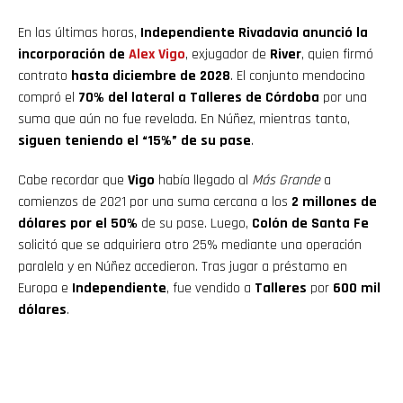
En las últimas horas,
Independiente Rivadavia anunció la
incorporación de
Alex Vigo
, exjugador de
River
, quien firmó
contrato
hasta diciembre de 2028
. El conjunto mendocino
compró el
70% del lateral a Talleres de Córdoba
por una
suma que aún no fue revelada. En Núñez, mientras tanto,
siguen teniendo el “15%” de su pase
.
Cabe recordar que
Vigo
había llegado al
Más Grande
a
comienzos de 2021 por una suma cercana a los
2 millones de
dólares por el 50%
de su pase. Luego,
Colón de Santa Fe
solicitó que se adquiriera otro 25% mediante una operación
paralela y en Núñez accedieron. Tras jugar a préstamo en
Europa e
Independiente
, fue vendido a
Talleres
por
600 mil
dólares
.