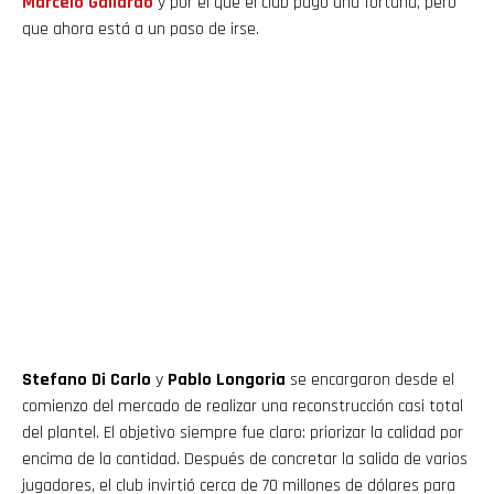
Marcelo Gallardo
y por el que el club pagó una fortuna, pero
que ahora está a un paso de irse.
Stefano Di Carlo
y
Pablo Longoria
se encargaron desde el
comienzo del mercado de realizar una reconstrucción casi total
del plantel. El objetivo siempre fue claro: priorizar la calidad por
encima de la cantidad. Después de concretar la salida de varios
jugadores, el club invirtió cerca de 70 millones de dólares para