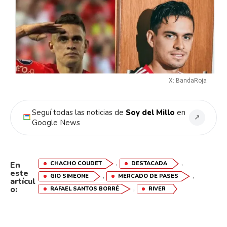
X: BandaRoja
Seguí todas las noticias de
Soy del Millo
en
↗
Google News
,
,
CHACHO COUDET
DESTACADA
En
este
,
,
GIO SIMEONE
MERCADO DE PASES
artícul
,
o:
RAFAEL SANTOS BORRÉ
RIVER
Flipboard
Reddit