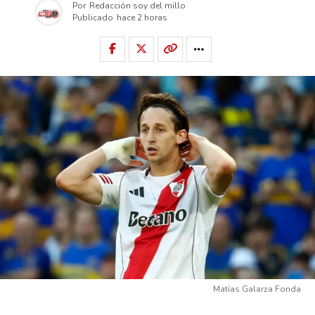
Por
Redacción soy del millo
Publicado
hace 2 horas
Matías Galarza Fonda