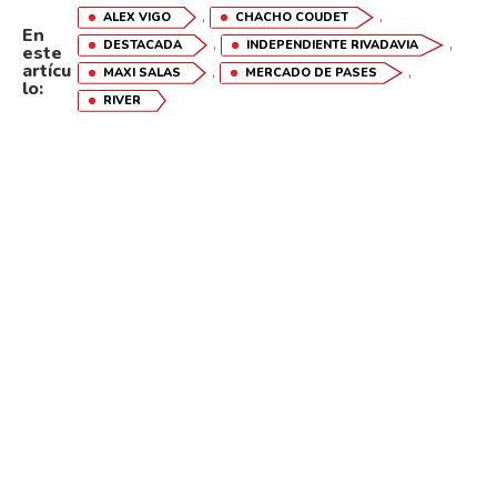
,
,
ALEX VIGO
CHACHO COUDET
En
,
,
DESTACADA
INDEPENDIENTE RIVADAVIA
este
artícu
,
,
MAXI SALAS
MERCADO DE PASES
lo:
RIVER