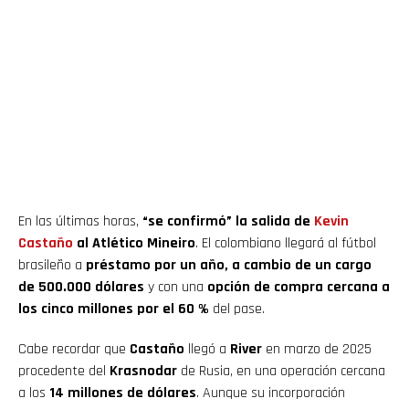
En las últimas horas,
“se confirmó” la salida de
Kevin
Castaño
al Atlético Mineiro
. El colombiano llegará al fútbol
brasileño a
préstamo por un año, a cambio de un cargo
de 500.000 dólares
y con una
opción de compra cercana a
los cinco millones por el 60 %
del pase.
Cabe recordar que
Castaño
llegó a
River
en marzo de 2025
procedente del
Krasnodar
de Rusia, en una operación cercana
a los
14 millones de dólares
. Aunque su incorporación