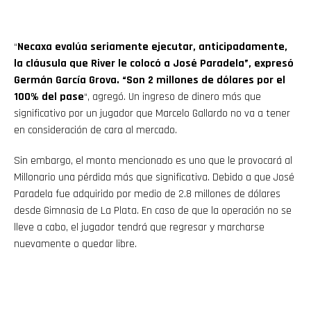
“
Necaxa evalúa seriamente ejecutar, anticipadamente,
la cláusula que River le colocó a José Paradela”, expresó
Germán García Grova. “Son 2 millones de dólares por el
100% del pase
“, agregó. Un ingreso de dinero más que
significativo por un jugador que Marcelo Gallardo no va a tener
en consideración de cara al mercado.
Flipboard
Sin embargo, el monto mencionado es uno que le provocará al
Reddit
Millonario una pérdida más que significativa. Debido a que José
Paradela fue adquirido por medio de 2.8 millones de dólares
Pinterest
desde Gimnasia de La Plata. En caso de que la operación no se
lleve a cabo, el jugador tendrá que regresar y marcharse
nuevamente o quedar libre.
Whatsapp
Email