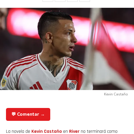
Kevin Castaño
💬 Comentar →
La novela de
Kevin Castaño
en
River
no terminará como