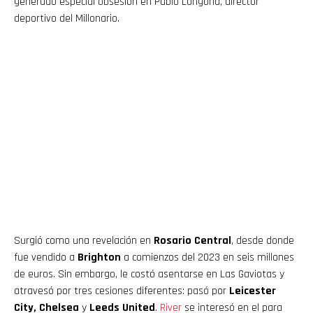
generado especial obsesión en Pablo Longoria, director
deportivo del Millonario.
Surgió como una revelación en
Rosario Central
, desde donde
fue vendido a
Brighton
a comienzos del 2023 en seis millones
de euros. Sin embargo, le costó asentarse en Las Gaviotas y
atravesó por tres cesiones diferentes: pasó por
Leicester
City, Chelsea
y
Leeds United
.
River
se interesó en el para