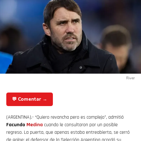
River
💬 Comentar →
(ARGENTINA).- “Quiero revancha pero es complejo”, admitió
Facundo
Medina
cuando le consultaron por un posible
regreso. La puerta, que apenas estaba entreabierta, se cerró
de golpe: el defensor de la Selección Argentina acordó su