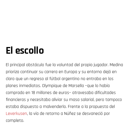
El escollo
El principal obstáculo fue la voluntad del propio jugador. Medina
prioriza continuar su carrera en Europa y su entorno dejó en
claro que un regreso al fútbol argentino no entraba en los
planes inmediatos. Olympique de Marsella –que lo había
comprado en 18 millones de euros– atravesaba dificultades
financieras y necesitaba aliviar su masa salarial, pero tampoco
estaba dispuesto a malvenderlo. Frente a la propuesta del
Leverkusen
, la vía de retorno a Núñez se desvaneció por
completo.