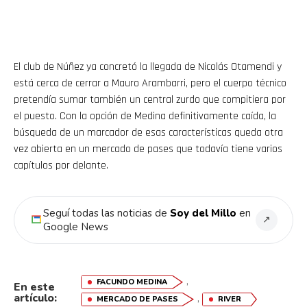
El club de Núñez ya concretó la llegada de Nicolás Otamendi y
está cerca de cerrar a Mauro Arambarri, pero el cuerpo técnico
pretendía sumar también un central zurdo que compitiera por
el puesto. Con la opción de Medina definitivamente caída, la
búsqueda de un marcador de esas características queda otra
vez abierta en un mercado de pases que todavía tiene varios
capítulos por delante.
Seguí todas las noticias de
Soy del Millo
en
↗
Google News
Flipboard
Reddit
,
FACUNDO MEDINA
En este
artículo:
,
MERCADO DE PASES
RIVER