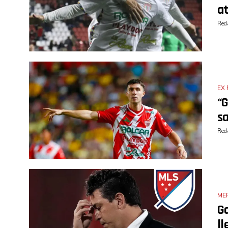
at
Reda
EX 
“G
sa
Reda
ME
Ga
ll