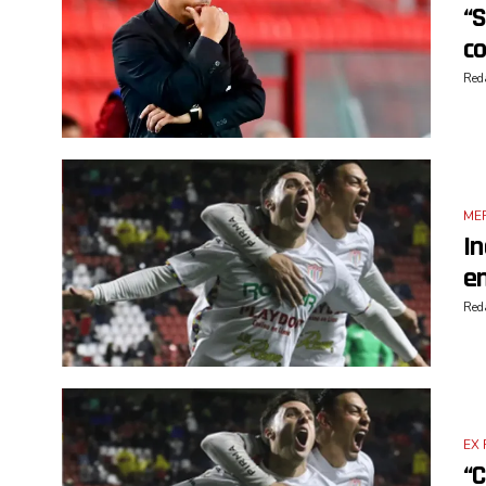
“S
c
Reda
ME
In
e
Reda
EX 
“C