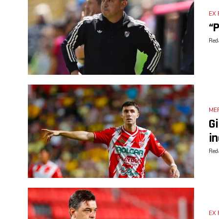
EX 
“P
Reda
ME
Gi
in
Reda
EX 