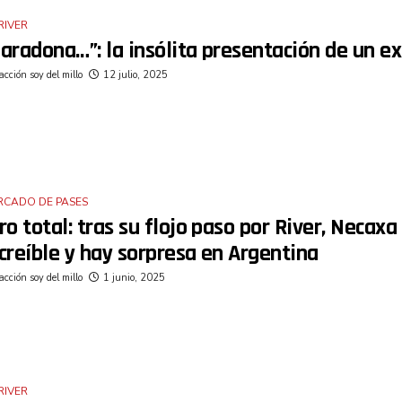
RIVER
aradona…”: la insólita presentación de un ex
cción soy del millo
12 julio, 2025
RCADO DE PASES
ro total: tras su flojo paso por River, Necax
creíble y hay sorpresa en Argentina
cción soy del millo
1 junio, 2025
RIVER