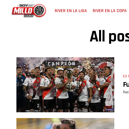
RIVER EN LA LIGA
RIVER EN LA COPA
All po
EX 
Fu
Reda