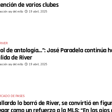
ención de varios clubes
cción soy del millo
19 abril, 2025
RIVER
ol de antología…”: José Paradela continúa h
lida de River
cción soy del millo
19 abril, 2025
RCADO DE PASES
llardo lo borró de River, se convirtió en figu
egar como un refuerzo a la MLS: “En los ojos