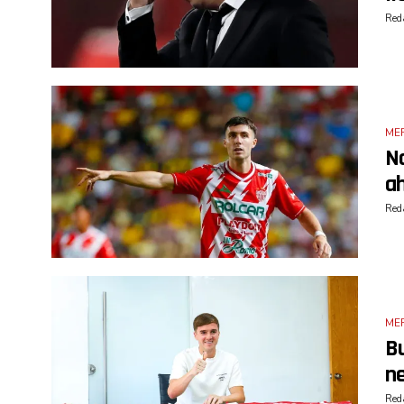
Reda
ME
Na
ah
Reda
ME
Bu
n
Reda