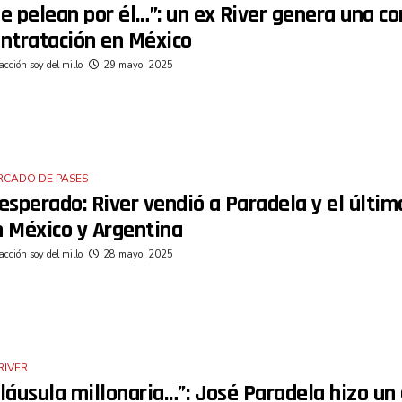
e pelean por él…”: un ex River genera una c
ontratación en México
cción soy del millo
29 mayo, 2025
RCADO DE PASES
esperado: River vendió a Paradela y el últim
n México y Argentina
cción soy del millo
28 mayo, 2025
RIVER
láusula millonaria…”: José Paradela hizo un 