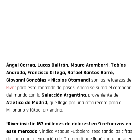
Ángel Correa, Lucas Beltrán, Mauro Arambarri, Tobías
Andrada, Francisco Ortega, Rafael Santos Borré,
Giovanni González
y
Nicolas Otamendi
son los refuerzos de
River
para este mercado de pases. Ahora se suma el campeón
del mundo con la
Selección Argentina
, proveniente de
Atlético de Madrid
, que llega por una cifra récord para el
Millonario y fútbol argentino.
“
River invirtió ¡67 millones de dólares! en 9 refuerzos en
este mercado
.”, indica Ataque Futbolero, resaltando las cifras
de cada uno, a excepción de Otamendi que llegó con el pase en