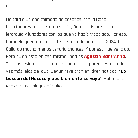
allí.
De cara a un año colmado de desafíos, con la Copa
Libertadores como el gran sueño, Demichelis pretendía
jerarquía y jugadores con los que ya había trabajado. Por eso,
Paradela quedó totalmente descartado para este 2024. Con
Gallardo mucho menos tendría chances. Y por eso, fue vendido.
Pero quien está en esa misma línea es
Agustín Sant’Anna
.
Tras las lesiones del lateral, su panorama parece estar cada
vez más lejos del club. Según revelaron en River Noticias:
“Lo
buscan del Necaxa y posiblemente se vaya
“. Habrá que
esperar los diálogos oficiales.