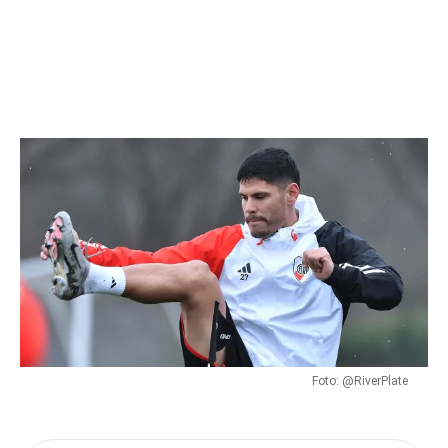
Flipboard
Reddit
Pinterest
Whatsapp
Email
Foto: @RiverPlate