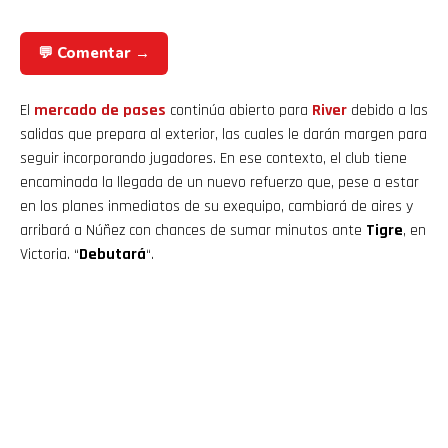
💬 Comentar →
El
mercado de pases
continúa abierto para
River
debido a las
salidas que prepara al exterior, las cuales le darán margen para
seguir incorporando jugadores. En ese contexto, el club tiene
encaminada la llegada de un nuevo refuerzo que, pese a estar
en los planes inmediatos de su exequipo, cambiará de aires y
arribará a Núñez con chances de sumar minutos ante
Tigre
, en
Victoria. “
Debutará
“.