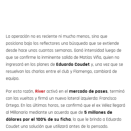
La operación no es reciente ni mucho menos, sino que
posiciona bajo los reflectores una búsqueda que se extiende
desde hace unas cuantas semanas. Ganó intensidad luego de
que se confirme la inminente salida de Matías Viña, quien no
ingresará en los planes de
Eduardo Coudet
y, una vez que se
resuelvan las charlas entre el club y Flamengo, cambiará de
equipo.
Por esta razón,
River
activó en el
mercado de pases
, terminó
con las vueltas y firmó un nuevo lateral izquierdo: Francisco
Ortega. En las últimas horas, se confirmó que el ex Vélez llegará
al Millonario mediante un acuerdo que de
5 millones de
dólares por el 100% de su ficha
, lo que le brinda a Eduardo
Coudet una solución que utilizará antes de lo pensado.