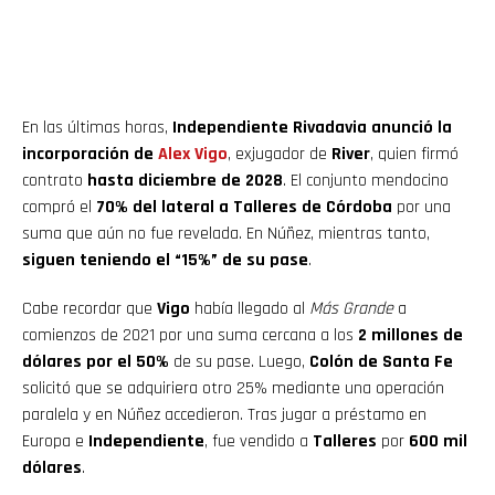
En las últimas horas,
Independiente Rivadavia anunció la
incorporación de
Alex Vigo
, exjugador de
River
, quien firmó
contrato
hasta diciembre de 2028
. El conjunto mendocino
compró el
70% del lateral a Talleres de Córdoba
por una
suma que aún no fue revelada. En Núñez, mientras tanto,
siguen teniendo el “15%” de su pase
.
Cabe recordar que
Vigo
había llegado al
Más Grande
a
comienzos de 2021 por una suma cercana a los
2 millones de
dólares por el 50%
de su pase. Luego,
Colón de Santa Fe
solicitó que se adquiriera otro 25% mediante una operación
paralela y en Núñez accedieron. Tras jugar a préstamo en
Europa e
Independiente
, fue vendido a
Talleres
por
600 mil
dólares
.