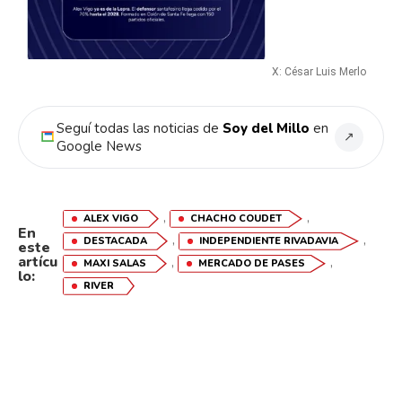
X: César Luis Merlo
Seguí todas las noticias de
Soy del Millo
en
↗
Google News
,
,
ALEX VIGO
CHACHO COUDET
En
,
,
DESTACADA
INDEPENDIENTE RIVADAVIA
este
artícu
,
,
MAXI SALAS
MERCADO DE PASES
lo:
RIVER