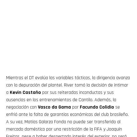
Mientras el DT evalúa las variables tácticas, la dirigencia avanza
con la depuración del plantel. River tomó la decisión de intimar
a
Kevin Castaño
por sus reiteradas inconductas y sus
ausencias en los entrenamientos de Cantilo. Además, la
negociación con
Vasco da Gama
por
Facundo Colidio
se
enfrió ante la falta de garantías económicas del club brasileño.
A su vez, Matías Galarza Fonda no puede ser transferido al
mercado doméstico por una restricción de la FIFA y Joaquín
Freitas, pese a haber despertado interés del exterior, no será