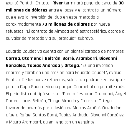
explicó Pantich. En total,
River
terminará pagando cerca de
30
millones de dólares
entre el pase y el contrato, un número
que eleva la inversión del club en este mercado a
aproximadamente
70 millones de dólares
por nueve
refuerzos. “El contrato de Almada será estratosférico, acorde a
su valor de mercado y a su jerarquía”, subrayó.
Eduardo Coudet ya cuenta con un plantel cargado de nombres:
Correa
,
Otamendi
,
Beltrán
,
Borré
,
Arambarri
,
Giovanni
González
,
Tobías Andrada
y
Ortega
. “Es una inversión
enorme y también una presión para Eduardo Coudet”, evaluó
Pantich. De los nueve refuerzos, solo cinco podrán ser inscriptos
para la Copa Sudamericana porque Conmebol no permite más.
El periodista anticipó su lista: “Para mí estarán Otamendi, Ángel
Correa, Lucas Beltrán, Thiago Almada y Francisco Ortega,
favorecido además por la lesión de Marcos Acuña”. Quedarían
afuera Rafael Santos Borré, Tobías Andrada, Giovanni González
y Mauro Arambarri, quien llega con un esguince.