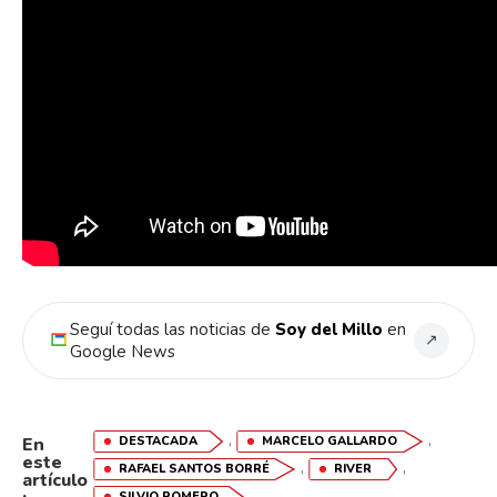
Seguí todas las noticias de
Soy del Millo
en
↗
Google News
,
,
DESTACADA
MARCELO GALLARDO
En
este
,
,
RAFAEL SANTOS BORRÉ
RIVER
artículo
SILVIO ROMERO