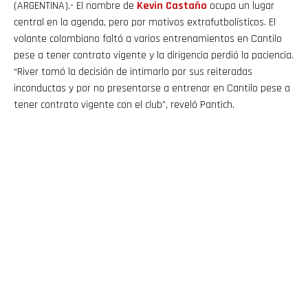
(ARGENTINA).- El nombre de
Kevin
Castaño
ocupa un lugar
central en la agenda, pero por motivos extrafutbolísticos. El
volante colombiano faltó a varios entrenamientos en Cantilo
pese a tener contrato vigente y la dirigencia perdió la paciencia.
“River tomó la decisión de intimarlo por sus reiteradas
inconductas y por no presentarse a entrenar en Cantilo pese a
tener contrato vigente con el club”, reveló Pantich.