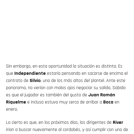
Sin embargo, en esta oportunidad la situación es distinta. Es
que
Independiente
estaría pensando en sacarse de encima el
contrato de
Silvio
, uno de los más altos del plantel. Ante este
panorama, no verían con malos ojos negociar su salida. Sabido
es que el jugador es también del gusto de
Juan Román
Riquelme
e incluso estuvo muy cerca de arribar a
Boca
en
enero.
Lo cierto es que, en los próximos días, los dirigentes de
River
irían a buscar nuevamente al cordobés, y así cumplir con uno de