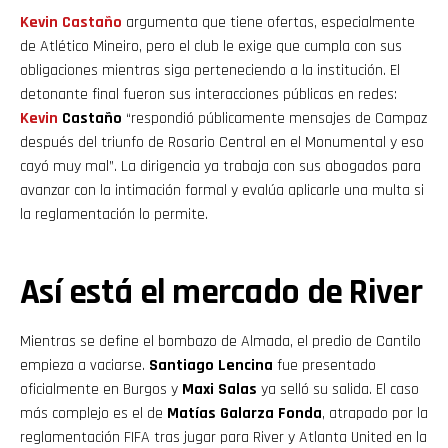
Kevin
Castaño
argumenta que tiene ofertas, especialmente
de Atlético Mineiro, pero el club le exige que cumpla con sus
obligaciones mientras siga perteneciendo a la institución. El
detonante final fueron sus interacciones públicas en redes:
Kevin
Castaño
“respondió públicamente mensajes de Campaz
después del triunfo de Rosario Central en el Monumental y eso
cayó muy mal”. La dirigencia ya trabaja con sus abogados para
avanzar con la intimación formal y evalúa aplicarle una multa si
la reglamentación lo permite.
Así está el mercado de River
Mientras se define el bombazo de Almada, el predio de Cantilo
empieza a vaciarse.
Santiago Lencina
fue presentado
oficialmente en Burgos y
Maxi Salas
ya selló su salida. El caso
más complejo es el de
Matías Galarza Fonda
, atrapado por la
reglamentación FIFA tras jugar para River y Atlanta United en la