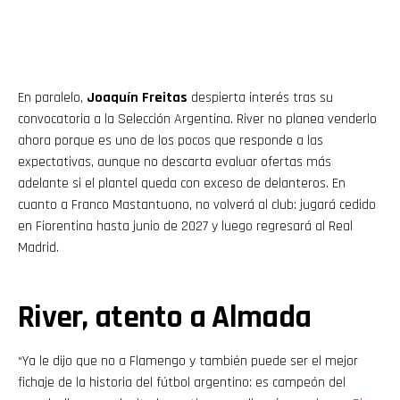
En paralelo,
Joaquín Freitas
despierta interés tras su
convocatoria a la Selección Argentina. River no planea venderlo
ahora porque es uno de los pocos que responde a las
expectativas, aunque no descarta evaluar ofertas más
adelante si el plantel queda con exceso de delanteros. En
cuanto a Franco Mastantuono, no volverá al club: jugará cedido
en Fiorentina hasta junio de 2027 y luego regresará al Real
Madrid.
River, atento a Almada
“Ya le dijo que no a Flamengo y también puede ser el mejor
fichaje de la historia del fútbol argentino: es campeón del