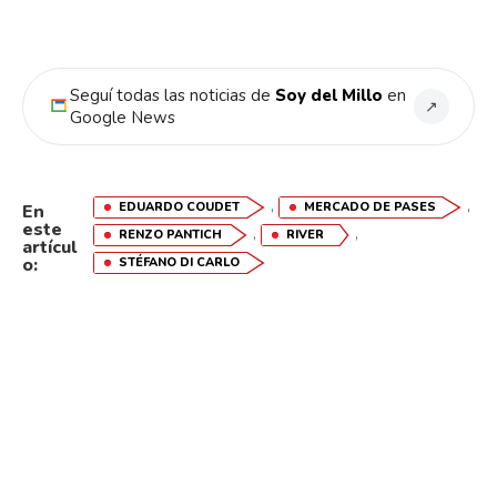
Seguí todas las noticias de
Soy del Millo
en
↗
Google News
,
,
EDUARDO COUDET
MERCADO DE PASES
En
este
,
,
RENZO PANTICH
RIVER
artícul
o:
STÉFANO DI CARLO