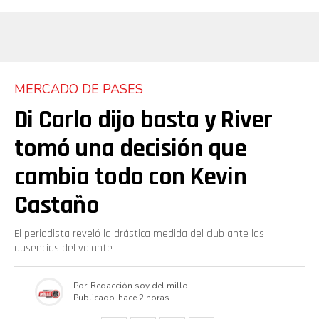
MERCADO DE PASES
Flipboard
Di Carlo dijo basta y River
Reddit
tomó una decisión que
Pinterest
cambia todo con Kevin
Castaño
Whatsapp
El periodista reveló la drástica medida del club ante las
Email
ausencias del volante
Por
Redacción soy del millo
Publicado
hace 2 horas