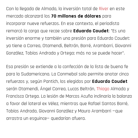
Con la llegada de Almada, la inversión total de
River
en este
mercado alcanzará los
70 millones de dólares
para
incorporar nueve refuerzos. En ese contexto, el periodista
remarcó la carga que recae sobre
Eduardo Coudet
: "Es una
inversión enorme y también una presión para Eduardo Coudet:
ya tiene a Correa, Otamendi, Beltrán, Borré, Arambarri, Giovanni
González, Tobías Andrada y Ortega; más no se puede hacer".
Esa presión se extiende a la confección de la lista de buena fe
para la Sudamericana. La Conmebol solo permite anotar cinco
refuerzos y, según Pantich, los elegidos por
Eduardo Coudet
serán Otamendi, Ángel Correa, Lucas Beltrán,
Thiago
Almada y
Francisco Ortega. La lesión de Marcos Acuña inclinaría la balanza
a favor del lateral ex Vélez, mientras que Rafael Santos Borré,
Tobías Andrada, Giovanni González y Mauro Arambarri —que
arrastra un esguince— quedarían afuera.