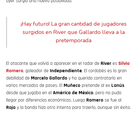
ayer surgió una nueva posibilidad.
¡Hay futuro! La gran cantidad de jugadores
surgidos en River que Gallardo lleva a la
pretemporada
El atacante que volvió a aparecer en el radar de
River
es
Silvio
Romero
, goleador de
Independiente
. El cordobés es la gran
debilidad de
Marcelo Gallardo
y ha querido contratarlo en
varios mercados de pases. El
Muñeco
pretende al ex
Lanús
desde que jugaba en el
América de México
, pero no pudo
llegar por diferencias económicas. Luego
Romero
se fue al
Rojo
y la banda hizo otro intento para traerlo, aunque sin éxito.