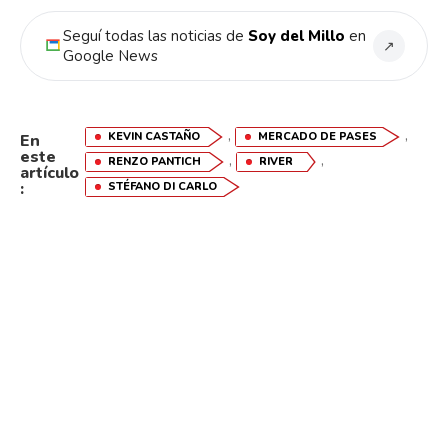
Seguí todas las noticias de
Soy del Millo
en
↗
Google News
,
,
KEVIN CASTAÑO
MERCADO DE PASES
En
este
,
,
RENZO PANTICH
RIVER
artículo
:
STÉFANO DI CARLO