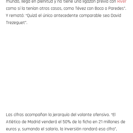
mundo, llega en plenitud y no tiene una ligazón previa con
River
como sí la tenían otros casos, como Tévez con Boca o Paredes”.
Y remató: “Quizá el único antecedente comparable sea David
Trezeguet”.
Las cifras acompañan la jerarquía del volante ofensivo. “El
Atlético de Madrid venderá el 50% de la ficha en 21 millones de
euros y, sumando el salario, la inversión rondará esa cifra”,