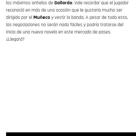
los máximos anhelos de
Gallardo
. Vale recordar que el jugador
reconoció en más de una ocasión que le gustaría mucho ser
dirigido por el
Muñeco
y vestir la banda. A pesar de todo esto,
las negociaciones no serán nada fáciles y podría tratarse del
inicio de una nueva novela en este mercado de pases.
¿Llegará?