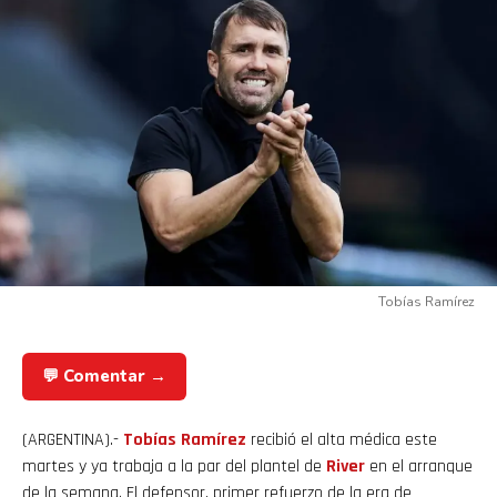
Tobías Ramírez
💬 Comentar →
(ARGENTINA).-
Tobías Ramírez
recibió el alta médica este
martes y ya trabaja a la par del plantel de
River
en el arranque
de la semana. El defensor, primer refuerzo de la era de