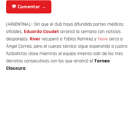
💬 Comentar →
(ARGENTINA).- Sin que el club haya difundido partes médicos
oficiales,
Eduardo Coudet
arrancó la semana con noticias
desparejas:
River
recuperó a Tobías Ramírez y
tiene
cerca a
Ángel Correa, pero el cuerpo técnico sigue esperando a cuatro
futbolistas clave mientras el equipo intenta salir de las tres
derrotas consecutivas con las que arrancó el
Torneo
Clausura
.