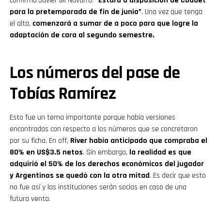
confirmó Javier Gil Navarro:
“Estará a disposición de Coudet
para la pretemporada de fin de junio”
. Una vez que tenga
el alta,
comenzará a sumar de a poco para que logre la
adaptación de cara al segundo semestre.
Los números del pase de
Tobías Ramírez
Esto fue un tema importante porque había versiones
encontradas con respecto a los números que se concretaron
por su ficha. En off,
River había anticipado que compraba el
80% en US$3.5 netos
. Sin embargo,
la realidad es que
adquirió el 50% de los derechos económicos del jugador
y Argentinos se quedó con la otra mitad
. Es decir que esto
no fue así y las instituciones serán socias en caso de una
futura venta.