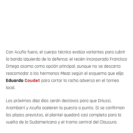
Con Acuña fuera, el cuerpo técnico evalúa variantes para cubrir
la banda izquierda de la defensa: el recién incorporado Francisco
Ortega asoma como opción principal, aunque no se descarta
reacomodar a los hermanos Meza según el esquema que elija
Eduardo
Coudet
para cortar la racha adversa en el torneo
local.
Los próximos diez días serán decisivos para que Driussi,
Arambarri y Acuña aceleren la puesta a punto. Si se confirman
los plazos previstos, el plantel quedará casi completo para la
vuelta de la Sudamericana y el tramo central del Clausura.