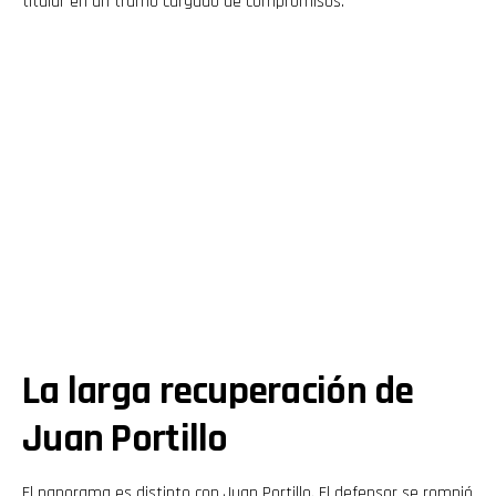
titular en un tramo cargado de compromisos.
La larga recuperación de
Juan Portillo
El panorama es distinto con Juan Portillo. El defensor se rompió