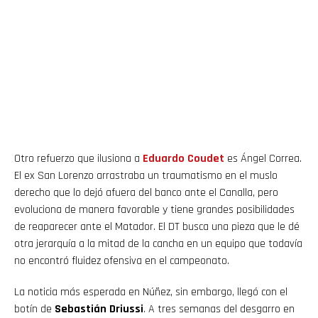
Otro refuerzo que ilusiona a
Eduardo
Coudet
es Ángel Correa.
El ex San Lorenzo arrastraba un traumatismo en el muslo
derecho que lo dejó afuera del banco ante el Canalla, pero
evoluciona de manera favorable y tiene grandes posibilidades
de reaparecer ante el Matador. El DT busca una pieza que le dé
otra jerarquía a la mitad de la cancha en un equipo que todavía
no encontró fluidez ofensiva en el campeonato.
La noticia más esperada en Núñez, sin embargo, llegó con el
botín de
Sebastián Driussi
. A tres semanas del desgarro en