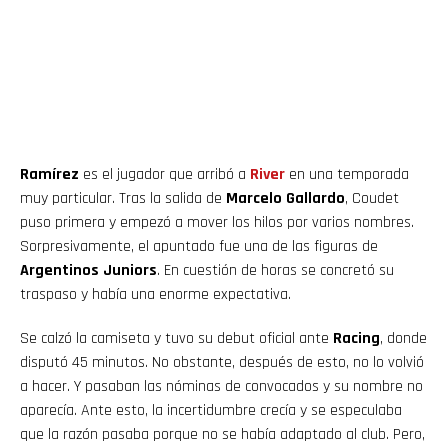
Ramírez
es el jugador que arribó a
River
en una temporada
muy particular. Tras la salida de
Marcelo Gallardo
, Coudet
puso primera y empezó a mover los hilos por varios nombres.
Sorpresivamente, el apuntado fue una de las figuras de
Argentinos Juniors
. En cuestión de horas se concretó su
traspaso y había una enorme expectativa.
Se calzó la camiseta y tuvo su debut oficial ante
Racing
, donde
disputó 45 minutos. No obstante, después de esto, no lo volvió
a hacer. Y pasaban las nóminas de convocados y su nombre no
aparecía. Ante esto, la incertidumbre crecía y se especulaba
que la razón pasaba porque no se había adaptado al club. Pero,