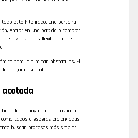
ue todo esté integrado. Una persona
ción, entrar en una partida o comprar
ncia se vuelve más flexible, menos
a.
námica porque eliminan obstáculos. Si
oder pagar desde ahí.
s acotada
babilidades hay de que el usuario
complicados o esperas prolongadas
miento buscan procesos más simples.