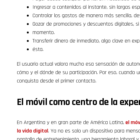
Ingresar a contenidos al instante, sin largas esp
Controlar los gastos de manera más sencilla, d
Gozar de promociones y descuentos digitales, si
momento.
Transferir dinero de inmediato, algo clave en ex
ésta.
El usuario actual valora mucho esa sensación de autono
cómo y el dónde de su participación. Por eso, cuando 
conquista desde el primer contacto.
El móvil como centro de la expe
En Argentina y en gran parte de América Latina,
el móv
la vida digital
. Ya no es solo un dispositivo para mens
pantalla de entretenimiento, una herramienta laboral y