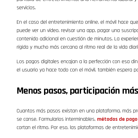
servicios.
En el caso del entretenimiento online, el móvil hace q
puede ver un vídeo, revisar una app, pagar una suscrip
contenido adicional en cuestión de minutos. La experie
rígida y mucho más cercana al ritmo real de la vida diari
Los pagos digitales encajan a la perfección con esa di
el usuario ya hace todo con el móvil, también espera p
Menos pasos, participación má
Cuantos más pasos existan en una plataforma, más pro
se canse. Formularios interminables,
métodos de pago
cortan el ritmo. Por eso, las plataformas de entreteni