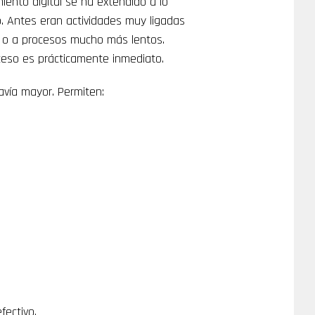
iento digital se ha extendido a lo
o. Antes eran actividades muy ligadas
co o a procesos mucho más lentos.
cceso es prácticamente inmediato.
vía mayor. Permiten:
fectivo.