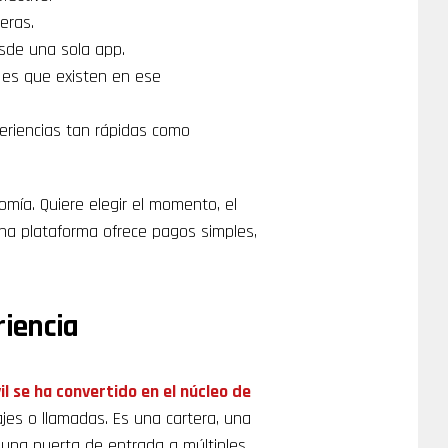
eras.
esde una sola app.
 es que existen en ese
periencias tan rápidas como
mía. Quiere elegir el momento, el
una plataforma ofrece pagos simples,
riencia
il se ha convertido en el núcleo de
ajes o llamadas. Es una cartera, una
 una puerta de entrada a múltiples