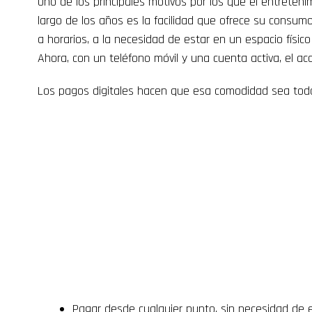
Uno de los principales motivos por los que el entretenim
largo de los años es la facilidad que ofrece su consum
a horarios, a la necesidad de estar en un espacio físi
Ahora, con un teléfono móvil y una cuenta activa, el a
Los pagos digitales hacen que esa comodidad sea toda
Pagar desde cualquier punto, sin necesidad de e