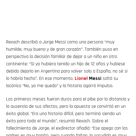
Rexach describió a Jorge Messi como una persona “muy
humilde, muy buena y de gran corazón”. También puso en
perspectiva la decisión familiar de dejar a un niño en otro
continente: “Si yo hubiera tenido un hijo de 12 años y hubiese
debido dejarlo en Argentina para volver solo a España, no sé si
lo habría hecho”. En ese momento,
Lionel
Messi
soltó su
lacónico “No, yo me quedo” y la historia agarró impulso.
Los primeros meses fueron duros para el pibe por la distancia y
la ausencia de sus afectos, pero la apuesta se convirtió en un
éxito global. “Era una historia difícil, pero terminó siendo un
éxito para todo el mundo”, resumió Rexach. Sobre el
fallecimiento de Jorge, el exdirector añadió: “Ese apego con los
padres es muy bonito, pero cuando faltan, la sacudida es muy