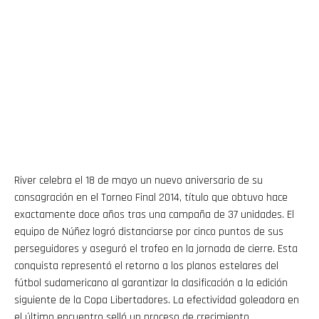
River celebra el 18 de mayo un nuevo aniversario de su
consagración en el Torneo Final 2014, título que obtuvo hace
exactamente doce años tras una campaña de 37 unidades. El
equipo de Núñez logró distanciarse por cinco puntos de sus
perseguidores y aseguró el trofeo en la jornada de cierre. Esta
conquista representó el retorno a los planos estelares del
fútbol sudamericano al garantizar la clasificación a la edición
siguiente de la Copa Libertadores. La efectividad goleadora en
el último encuentro selló un proceso de crecimiento