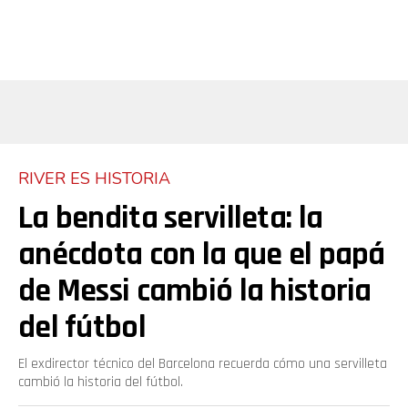
Reddit
Pinterest
Whatsapp
Email
RIVER ES HISTORIA
La bendita servilleta: la
anécdota con la que el papá
de Messi cambió la historia
del fútbol
El exdirector técnico del Barcelona recuerda cómo una servilleta
cambió la historia del fútbol.