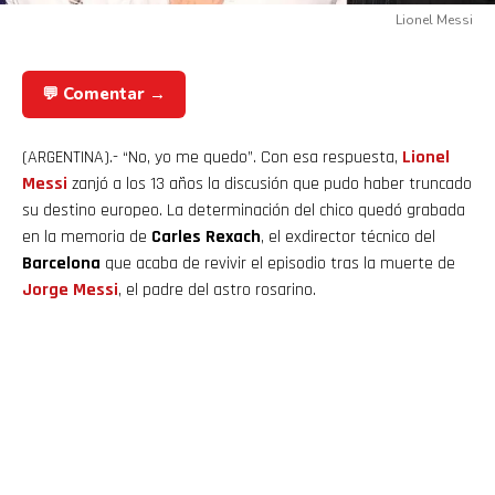
Lionel Messi
💬 Comentar →
(ARGENTINA).- “No, yo me quedo”. Con esa respuesta,
Lionel
Messi
zanjó a los 13 años la discusión que pudo haber truncado
su destino europeo. La determinación del chico quedó grabada
en la memoria de
Carles Rexach
, el exdirector técnico del
Barcelona
que acaba de revivir el episodio tras la muerte de
Jorge
Messi
, el padre del astro rosarino.