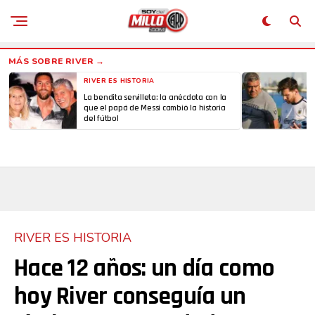
RIVER ES HISTORIA
La bendita servilleta: la anécdota con la
Flipboard
que el papá de Messi cambió la historia
del fútbol
Reddit
Pinterest
Whatsapp
RIVER ES HISTORIA
Email
Hace 12 años: un día como
hoy River conseguía un