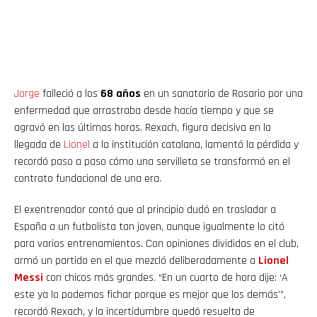
Jorge
falleció a los
68 años
en un sanatorio de Rosario por una
enfermedad que arrastraba desde hacía tiempo y que se
agravó en las últimas horas. Rexach, figura decisiva en la
llegada de
Lionel
a la institución catalana, lamentó la pérdida y
recordó paso a paso cómo una servilleta se transformó en el
contrato fundacional de una era.
El exentrenador contó que al principio dudó en trasladar a
España a un futbolista tan joven, aunque igualmente lo citó
para varios entrenamientos. Con opiniones divididas en el club,
armó un partido en el que mezcló deliberadamente a
Lionel
Messi
con chicos más grandes. “En un cuarto de hora dije: ‘A
este ya lo podemos fichar porque es mejor que los demás’”,
recordó Rexach, y la incertidumbre quedó resuelta de