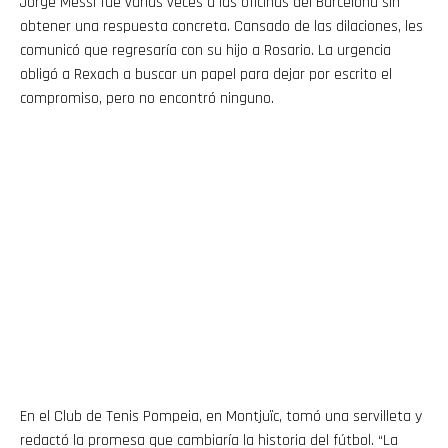
Jorge Messi fue varias veces a las oficinas del Barcelona sin
obtener una respuesta concreta. Cansado de las dilaciones, les
comunicó que regresaría con su hijo a Rosario. La urgencia
obligó a Rexach a buscar un papel para dejar por escrito el
compromiso, pero no encontró ninguno.
En el Club de Tenis Pompeia, en Montjuïc, tomó una servilleta y
redactó la promesa que cambiaría la historia del fútbol. “La