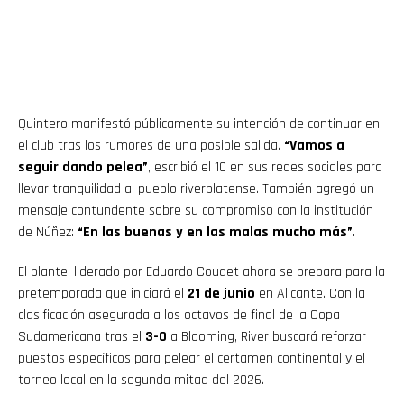
Quintero manifestó públicamente su intención de continuar en
el club tras los rumores de una posible salida.
“Vamos a
seguir dando pelea”
, escribió el 10 en sus redes sociales para
llevar tranquilidad al pueblo riverplatense. También agregó un
mensaje contundente sobre su compromiso con la institución
Flipboard
de Núñez:
“En las buenas y en las malas mucho más”
.
Reddit
El plantel liderado por Eduardo Coudet ahora se prepara para la
pretemporada que iniciará el
21 de junio
en Alicante. Con la
Pinterest
clasificación asegurada a los octavos de final de la Copa
Sudamericana tras el
3-0
a Blooming, River buscará reforzar
Whatsapp
puestos específicos para pelear el certamen continental y el
torneo local en la segunda mitad del 2026.
Email