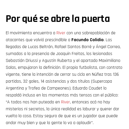
Por qué se abre la puerta
El movimiento encuentra a
River
con una sobrepoblación de
atacantes que volvió prescindible a
Facundo Colidio
. Las
llegadas de Lucas Beltrán, Rafael Santos Borré y Ángel Correa,
sumadas a la presencia de Joaquín Freitas, los lesionados
Sebastián Driussi y Agustín Ruberto y el apartado Maximiliano
Salas, empujaron la definición. El propio futbolista, con contrato
vigente, tiene la intención de cerrar su ciclo en Núñez tras 136
partidos, 32 goles, 14 asistencias y dos títulos (Supercopa
Argentina y Trofeo de Campeones). Eduardo Coudet lo
respaldó incluso en los momentos más tensos con el público:
“A todos nos han puteado en
River
, entonces acá no hay
misterios ni secretos, la única realidad es laburar y querer dar
vuelta la cosa. Estoy seguro de que es un jugador que puede
andar muy bien y que la gente lo va a aplaudir”.