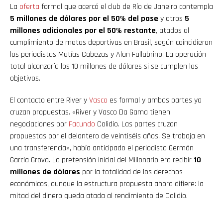
La
oferta
formal que acercó el club de Río de Janeiro contempla
5 millones de dólares por el 50% del pase
y otros
5
millones adicionales por el 50% restante
, atados al
cumplimiento de metas deportivas en Brasil, según coincidieron
los periodistas Matías Cabezas y Alan Fallabrino. La operación
total alcanzaría los 10 millones de dólares si se cumplen los
objetivos.
El contacto entre River y
Vasco
es formal y ambas partes ya
cruzan propuestas. «River y Vasco Da Gama tienen
negociaciones por
Facundo
Colidio. Las partes cruzan
propuestas por el delantero de veintiséis años. Se trabaja en
una transferencia», había anticipado el periodista Germán
García Grova. La pretensión inicial del Millonario era recibir
10
millones de dólares
por la totalidad de los derechos
económicos, aunque la estructura propuesta ahora difiere: la
mitad del dinero queda atada al rendimiento de Colidio.