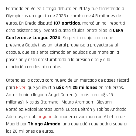
Formado en Vélez, Ortega debutó en 2017 y fue transferido a
Olympiacos en agosto de 2023 a cambio de 4,5 millones de
euros. En Grecia disputó
107 partidos
, marcó un gol, repartió
ocho asistencias y levantó cuatro títulos, entre ellos la
UEFA
Conference League 2024
. Su perfil encaja con lo que
pretende Coudet: es un lateral propenso a proyectarse al
ataque, que se siente cómodo en equipos que manejan la
posesión y está acostumbrado a la presión alta y a la
asociación con los atacantes.
Ortega es la octava cara nueva de un mercado de pases récord
para
River
, que ya invirtió
u$s 44,25 millones
en refuerzos.
Antes habían llegado Ángel Correa (el más caro, u$s 15
millones), Nicolás Otamendi, Mauro Arambarri, Giovanni
González, Rafael Santos Borré, Lucas Beltrán y Tobías Andrada.
Además, el club
negocia
de manera avanzada con Atlético de
Madrid por
Thiago Almada
, una operación que podría superar
los 20 millones de euros.