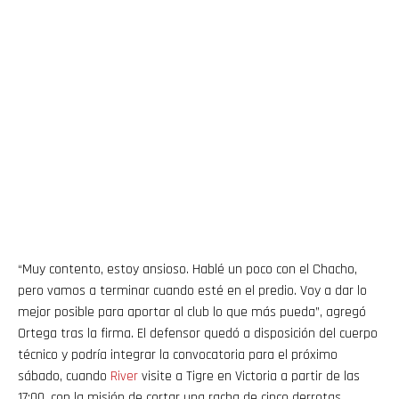
“Muy contento, estoy ansioso. Hablé un poco con el Chacho,
pero vamos a terminar cuando esté en el predio. Voy a dar lo
mejor posible para aportar al club lo que más pueda”, agregó
Ortega tras la firma. El defensor quedó a disposición del cuerpo
técnico y podría integrar la convocatoria para el próximo
sábado, cuando
River
visite a Tigre en Victoria a partir de las
17:00, con la misión de cortar una racha de cinco derrotas