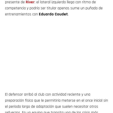
presente de
River
: el lateral izquierdo llega con ritmo de
competencia y podría ser titular apenas sume un puñado de
entrenamientos con
Eduardo Coudet
.
El defensor arribó al club con actividad reciente y una
preparación física que le permitiría meterse en el once inicial sin
el período largo de adaptación que suelen necesitar otros
refuerzos. En un equipo que transita una de las crisis más