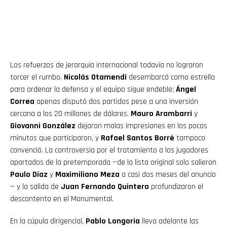
Los refuerzos de jerarquía internacional todavía no lograron
torcer el rumbo.
Nicolás Otamendi
desembarcó como estrella
para ordenar la defensa y el equipo sigue endeble;
Ángel
Correa
apenas disputó dos partidos pese a una inversión
cercana a los 20 millones de dólares.
Mauro Arambarri
y
Giovanni González
dejaron malas impresiones en los pocos
minutos que participaron, y
Rafael Santos Borré
tampoco
convenció. La controversia por el tratamiento a los jugadores
apartados de la pretemporada —de la lista original solo salieron
Paulo Díaz
y
Maximiliano Meza
a casi dos meses del anuncio
— y la salida de
Juan Fernando Quintero
profundizaron el
descontento en el Monumental.
En la cúpula dirigencial,
Pablo Longoria
lleva adelante las