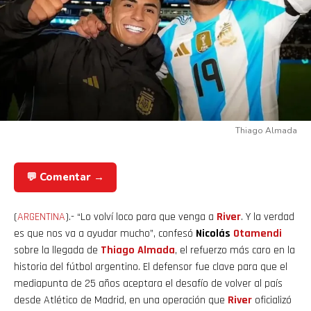
Thiago Almada
💬 Comentar →
(
ARGENTINA
).- “Lo volví loco para que venga a
River
. Y la verdad
es que nos va a ayudar mucho”, confesó
Nicolás
Otamendi
sobre la llegada de
Thiago Almada
, el refuerzo más caro en la
historia del fútbol argentino. El defensor fue clave para que el
mediapunta de 25 años aceptara el desafío de volver al país
desde Atlético de Madrid, en una operación que
River
oficializó