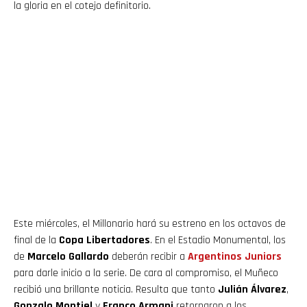
la gloria en el cotejo definitorio.
Este miércoles, el Millonario hará su estreno en los octavos de
final de la
Copa Libertadores
. En el Estadio Monumental, los
de
Marcelo Gallardo
deberán recibir a
Argentinos Juniors
para darle inicio a la serie. De cara al compromiso, el Muñeco
recibió una brillante noticia. Resulta que tanto
Julián Álvarez
,
Gonzalo Montiel
y
Franco Armani
retornaron a los