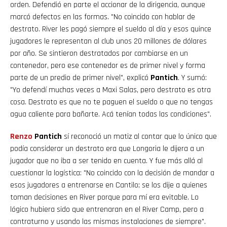
orden. Defendió en parte el accionar de la dirigencia, aunque
marcó defectos en las formas. "No coincido con hablar de
destrato. River les pagó siempre el sueldo al día y esos quince
jugadores le representan al club unos 20 millones de dólares
por año. Se sintieron destratados por cambiarse en un
contenedor, pero ese contenedor es de primer nivel y forma
parte de un predio de primer nivel", explicó
Pantich
. Y sumó:
"Yo defendí muchas veces a Maxi Salas, pero destrato es otra
cosa. Destrato es que no te paguen el sueldo o que no tengas
agua caliente para bañarte. Acá tenían todas las condiciones".
Renzo
Pantich
sí reconoció un matiz al contar que lo único que
podía considerar un destrato era que Longoria le dijera a un
jugador que no iba a ser tenido en cuenta. Y fue más allá al
cuestionar la logística: "No coincido con la decisión de mandar a
esos jugadores a entrenarse en Cantilo; se los dije a quienes
toman decisiones en River porque para mí era evitable. Lo
lógico hubiera sido que entrenaran en el River Camp, pero a
contraturno y usando las mismas instalaciones de siempre".