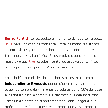
Renzo
Pantich
contextualizó el momento del club con crudeza.
"
River
vive una crisis permanente. Entre los malos resultados,
las entrevistas y las declaraciones, todos los días aparece un
tema nuevo. Hoy habló Maxi Salas y volvió a poner sobre la
mesa algo que
River
estaba intentando esquivar: el conflicto
por los jugadores apartados", dijo el periodista.
Salas había roto el silencio unas horas antes. Ya cedido a
Independiente Rivadavia
por un año sin cargo y con una
opción de compra de 4 millones de dólares por el 50% del pase,
el delantero detalló cómo fue el destrato que denuncia: "Nos
llamó un día antes de la pretemporada Pablo Longoria, que
mañana no teníamos que presentarnos, que volviéramos la