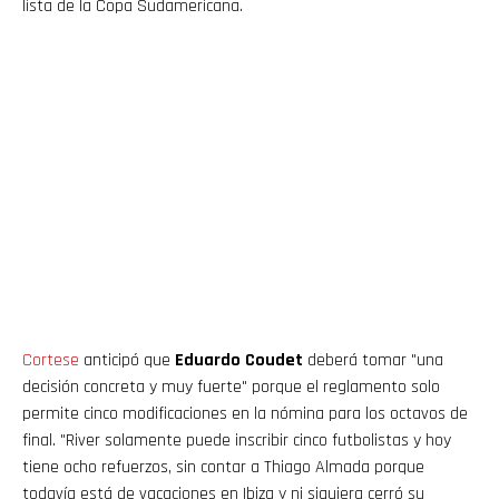
lista de la Copa Sudamericana.
Cortese
anticipó que
Eduardo Coudet
deberá tomar "una
decisión concreta y muy fuerte" porque el reglamento solo
permite cinco modificaciones en la nómina para los octavos de
final. "River solamente puede inscribir cinco futbolistas y hoy
tiene ocho refuerzos, sin contar a Thiago Almada porque
todavía está de vacaciones en Ibiza y ni siquiera cerró su