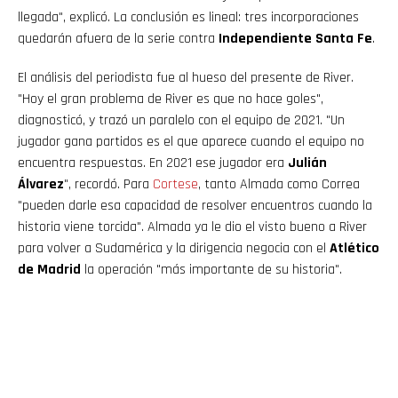
llegada", explicó. La conclusión es lineal: tres incorporaciones
quedarán afuera de la serie contra
Independiente Santa Fe
.
El análisis del periodista fue al hueso del presente de River.
"Hoy el gran problema de River es que no hace goles",
diagnosticó, y trazó un paralelo con el equipo de 2021. "Un
jugador gana partidos es el que aparece cuando el equipo no
encuentra respuestas. En 2021 ese jugador era
Julián
Álvarez
", recordó. Para
Cortese
, tanto Almada como Correa
"pueden darle esa capacidad de resolver encuentros cuando la
historia viene torcida". Almada ya le dio el visto bueno a River
para volver a Sudamérica y la dirigencia negocia con el
Atlético
de Madrid
la operación "más importante de su historia".