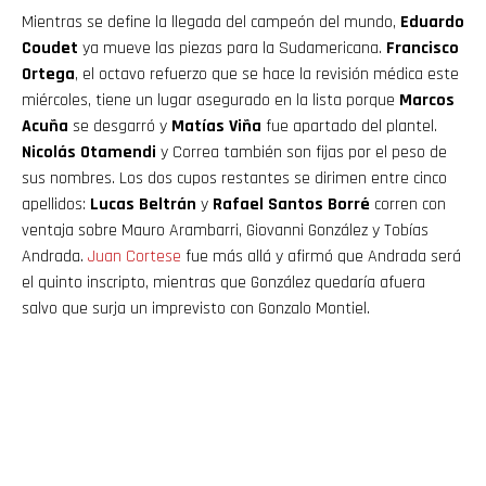
Mientras se define la llegada del campeón del mundo,
Eduardo
Coudet
ya mueve las piezas para la Sudamericana.
Francisco
Ortega
, el octavo refuerzo que se hace la revisión médica este
miércoles, tiene un lugar asegurado en la lista porque
Marcos
Acuña
se desgarró y
Matías Viña
fue apartado del plantel.
Nicolás Otamendi
y Correa también son fijas por el peso de
sus nombres. Los dos cupos restantes se dirimen entre cinco
apellidos:
Lucas Beltrán
y
Rafael Santos Borré
corren con
ventaja sobre Mauro Arambarri, Giovanni González y Tobías
Andrada.
Juan
Cortese
fue más allá y afirmó que Andrada será
el quinto inscripto, mientras que González quedaría afuera
salvo que surja un imprevisto con Gonzalo Montiel.