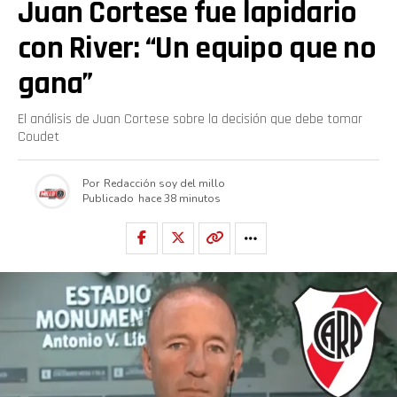
Juan Cortese fue lapidario
Reddit
con River: “Un equipo que no
Pinterest
gana”
El análisis de Juan Cortese sobre la decisión que debe tomar
Whatsapp
Coudet
Email
Por
Redacción soy del millo
Publicado
hace 38 minutos