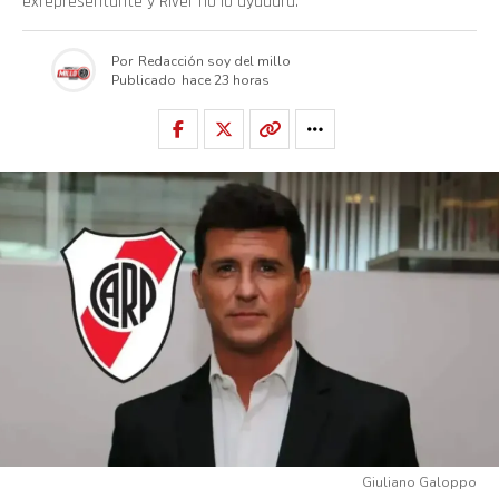
exrepresentante y River no lo ayudará.
Por
Redacción soy del millo
Publicado
hace 23 horas
Giuliano Galoppo