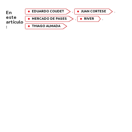
,
,
EDUARDO COUDET
JUAN CORTESE
En
este
,
,
MERCADO DE PASES
RIVER
artículo
:
THIAGO ALMADA