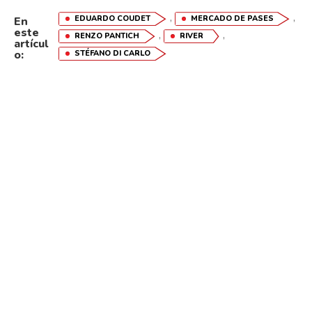
,
,
EDUARDO COUDET
MERCADO DE PASES
En
este
,
,
RENZO PANTICH
RIVER
artícul
o:
STÉFANO DI CARLO