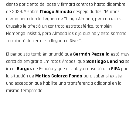
ciento por ciento del pase y firmará contrato hasta diciembre
de 2029. Y sobre
Thiago Almada
despejó dudas: "Muchos
dieron por caída la llegada de Thiago Almada, pero no es así.
Cruzeiro le ofreció un contrato estratosférico, también
Flamengo insistió, pero Almada les dijo que no y esta semana
terminará de cerrar su llegada a River".
El periodista también anunció que
Germán Pezzella
está muy
cerca de emigrar a Emiratos Árabes, que
Santiago Lencina
se
irá al
Burgos
de España y que el club ya consultó a la
FIFA
por
la situación de
Matías Galarza Fonda
para saber si existe
una excepción que habilite una transferencia adicional en la
misma temporada.