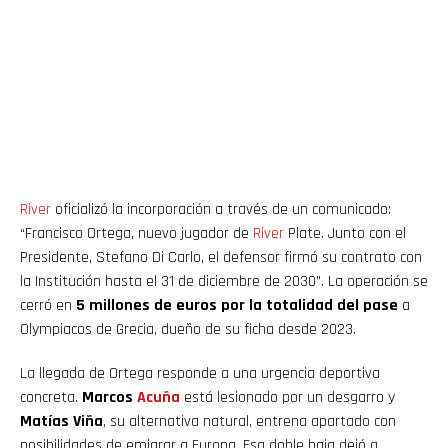
River
oficializó la incorporación a través de un comunicado:
“Francisco Ortega, nuevo jugador de
River
Plate. Junto con el
Presidente, Stefano Di Carlo, el defensor firmó su contrato con
la Institución hasta el 31 de diciembre de 2030”. La operación se
cerró en
5 millones de euros por la totalidad del pase
a
Olympiacos de Grecia, dueño de su ficha desde 2023.
La llegada de Ortega responde a una urgencia deportiva
concreta.
Marcos
Acuña
está lesionado por un desgarro y
Matías Viña
, su alternativa natural, entrena apartado con
posibilidades de emigrar a Europa. Esa doble baja dejó a