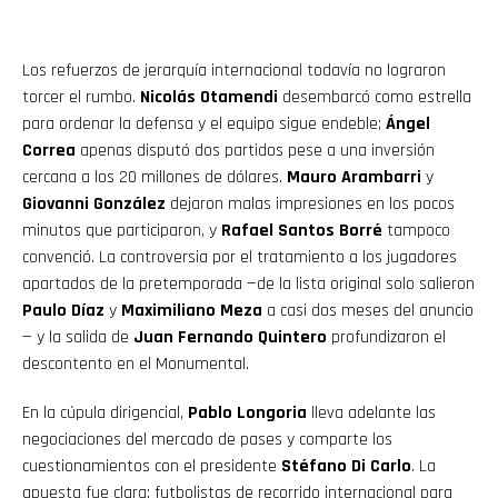
Los refuerzos de jerarquía internacional todavía no lograron
torcer el rumbo.
Nicolás Otamendi
desembarcó como estrella
para ordenar la defensa y el equipo sigue endeble;
Ángel
Correa
apenas disputó dos partidos pese a una inversión
cercana a los 20 millones de dólares.
Mauro Arambarri
y
Giovanni González
dejaron malas impresiones en los pocos
minutos que participaron, y
Rafael Santos Borré
tampoco
convenció. La controversia por el tratamiento a los jugadores
apartados de la pretemporada —de la lista original solo salieron
Paulo Díaz
y
Maximiliano Meza
a casi dos meses del anuncio
— y la salida de
Juan Fernando Quintero
profundizaron el
descontento en el Monumental.
En la cúpula dirigencial,
Pablo Longoria
lleva adelante las
negociaciones del mercado de pases y comparte los
cuestionamientos con el presidente
Stéfano Di Carlo
. La
apuesta fue clara: futbolistas de recorrido internacional para