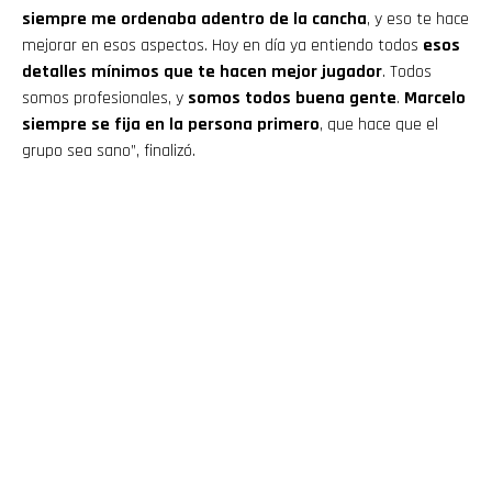
siempre me ordenaba adentro de la cancha
, y eso te hace
mejorar en esos aspectos. Hoy en día ya entiendo todos
esos
detalles mínimos que te hacen mejor jugador
. Todos
somos profesionales, y
somos todos buena gente
.
Marcelo
siempre se fija en la persona primero
, que hace que el
Flipboard
grupo sea sano”, finalizó.
Reddit
Pinterest
Whatsapp
Email