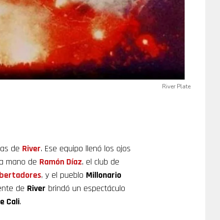
River Plate
chas de
River
. Ese equipo llenó los ojos
e la mano de
Ramón Díaz
, el club de
ibertadores
, y el pueblo
Millonario
gente de
River
brindó un espectáculo
e Cali
.