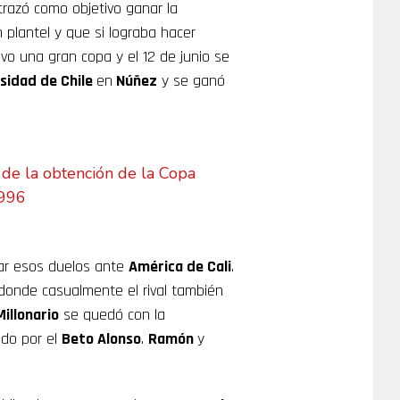
 trazó como objetivo ganar la
n plantel y que si lograba hacer
vo una gran copa y el 12 de junio se
sidad de Chile
en
Núñez
y se ganó
 de la obtención de la Copa
1996
tar esos duelos ante
América de Cali
.
 donde casualmente el rival también
Millonario
se quedó con la
ado por el
Beto Alonso
.
Ramón
y