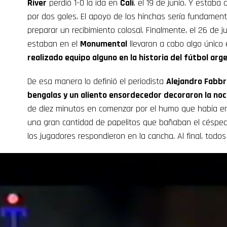
River
perdió 1-0 la ida en
Cali
, el 19 de junio. Y estaba
por dos goles. El apoyo de los hinchas sería fundamen
preparar un recibimiento colosal. Finalmente, el 26 de j
estaban en el
Monumental
llevaron a cabo algo único e 
realizado equipo alguno en la historia del fútbol arg
De esa manera lo definió el periodista
Alejandro Fabbr
bengalas y un aliento ensordecedor decoraron la no
de diez minutos en comenzar por el humo que había en
una gran cantidad de papelitos que bañaban el césped.
los jugadores respondieron en la cancha. Al final, todos