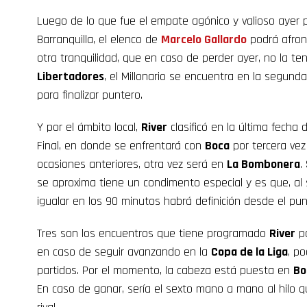
Luego de lo que fue el empate agónico y valioso ayer 
Barranquilla, el elenco de
Marcelo Gallardo
podrá afront
otra tranquilidad, que en caso de perder ayer, no la ten
Libertadores
, el Millonario se encuentra en la segun
para finalizar puntero.
Y por el ámbito local,
River
clasificó en la última fecha 
Final, en donde se enfrentará con
Boca
por tercera vez
ocasiones anteriores, otra vez será en
La Bombonera
.
se aproxima tiene un condimento especial y es que, al s
igualar en los 90 minutos habrá definición desde el pu
Tres son los encuentros que tiene programado
River
pa
en caso de seguir avanzando en la
Copa de la Liga
, po
partidos. Por el momento, la cabeza está puesta en
Bo
En caso de ganar, sería el sexto mano a mano al hilo que