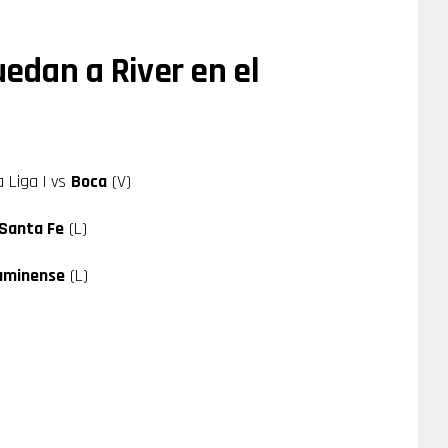
uedan a River en el
a Liga | vs
Boca
(V)
Santa Fe
(L)
uminense
(L)