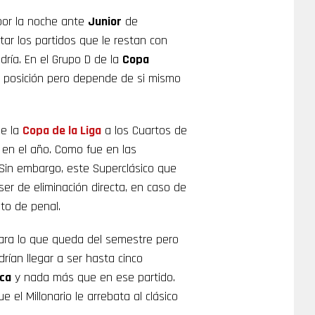
por la noche ante
Junior
de
ar los partidos que le restan con
dría. En el Grupo D de la
Copa
da posición pero depende de si mismo
de la
Copa de la Liga
a los Cuartos de
 en el año. Como fue en las
 Sin embargo, este Superclásico que
er de eliminación directa, en caso de
nto de penal.
ra lo que queda del semestre pero
drían llegar a ser hasta cinco
ca
y nada más que en ese partido.
 el Millonario le arrebata al clásico