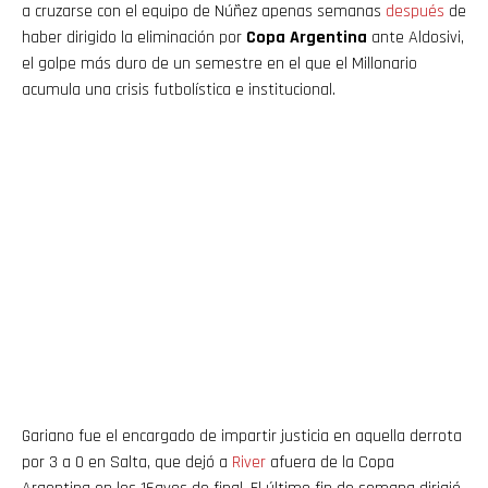
a cruzarse con el equipo de Núñez apenas semanas
después
de
haber dirigido la eliminación por
Copa Argentina
ante Aldosivi,
el golpe más duro de un semestre en el que el Millonario
acumula una crisis futbolística e institucional.
Gariano fue el encargado de impartir justicia en aquella derrota
por 3 a 0 en Salta, que dejó a
River
afuera de la Copa