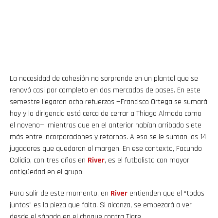
La necesidad de cohesión no sorprende en un plantel que se
renovó casi por completo en dos mercados de pases. En este
semestre llegaron ocho refuerzos —Francisco Ortega se sumará
hoy y la dirigencia está cerca de cerrar a Thiago Almada como
el noveno—, mientras que en el anterior habían arribado siete
más entre incorporaciones y retornos. A eso se le suman los 14
jugadores que quedaron al margen. En ese contexto, Facundo
Colidio, con tres años en
River
, es el futbolista con mayor
antigüedad en el grupo.
Para salir de este momento, en
River
entienden que el “todos
juntos” es la pieza que falta. Si alcanza, se empezará a ver
desde el sábado en el choque contra Tigre