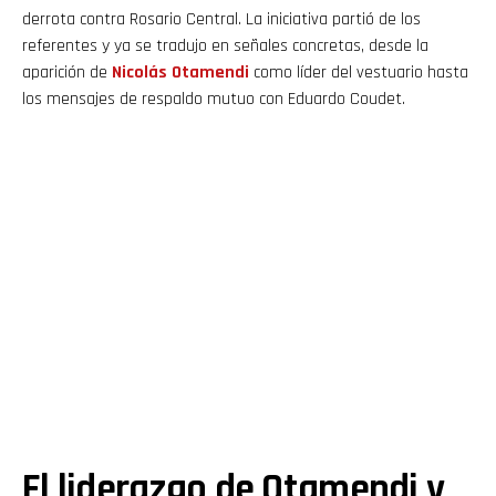
derrota contra Rosario Central. La iniciativa partió de los
referentes y ya se tradujo en señales concretas, desde la
aparición de
Nicolás
Otamendi
como líder del vestuario hasta
los mensajes de respaldo mutuo con Eduardo Coudet.
El liderazgo de Otamendi y