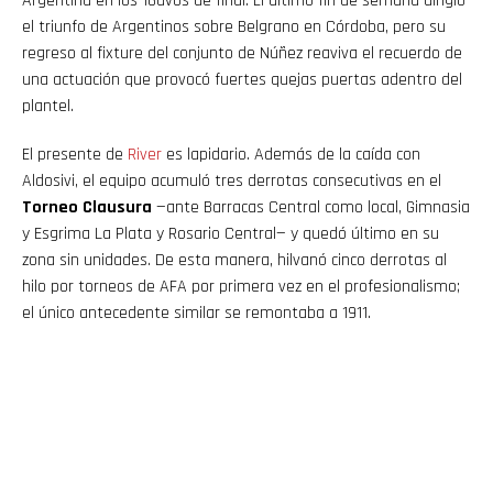
Argentina en los 16avos de final. El último fin de semana dirigió
el triunfo de Argentinos sobre Belgrano en Córdoba, pero su
regreso al fixture del conjunto de Núñez reaviva el recuerdo de
una actuación que provocó fuertes quejas puertas adentro del
plantel.
El presente de
River
es lapidario. Además de la caída con
Aldosivi, el equipo acumuló tres derrotas consecutivas en el
Torneo Clausura
—ante Barracas Central como local, Gimnasia
y Esgrima La Plata y Rosario Central— y quedó último en su
zona sin unidades. De esta manera, hilvanó cinco derrotas al
hilo por torneos de AFA por primera vez en el profesionalismo;
el único antecedente similar se remontaba a 1911.