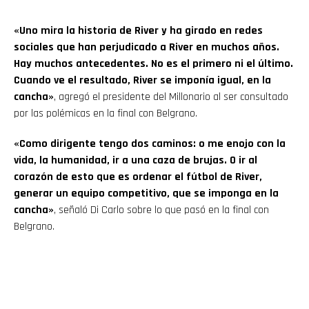
«Uno mira la historia de River y ha girado en redes
Flipboard
sociales que han perjudicado a River en muchos años.
Hay muchos antecedentes. No es el primero ni el último.
Reddit
Cuando ve el resultado, River se imponía igual, en la
cancha»
, agregó el presidente del Millonario al ser consultado
Pinterest
por las polémicas en la final con Belgrano.
«Como dirigente tengo dos caminos: o me enojo con la
Whatsapp
vida, la humanidad, ir a una caza de brujas. O ir al
corazón de esto que es ordenar el fútbol de River,
Email
generar un equipo competitivo, que se imponga en la
cancha»
, señaló Di Carlo sobre lo que pasó en la final con
Belgrano.