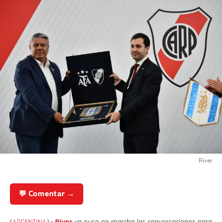
River
💬 Comentar →