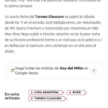
Gonzalo “Pity” Martínez y el juvenil Ian Subiabre, transferido en
la última semana.
La cuarta fecha del
Torneo Clausura
se jugará el sábado
desde las 17 en el estadio José Dellagiovanna, con televisación
de TNT Sports Premium y transmisión por streaming en HBO
Max. River llega urgido a Victoria: necesita cortar la peor racha
de su historia profesional frente a un rival que ya lo goleó 4 a 1
en Núñez por el Apertura, otro cachetazo en un año para el
olvido.
Seguí todas las noticias de
Soy del Millo
en
↗
Google News
,
,
COPA ARGENTINA
RIVER
En este
artículo:
TORNEO CLAUSURA