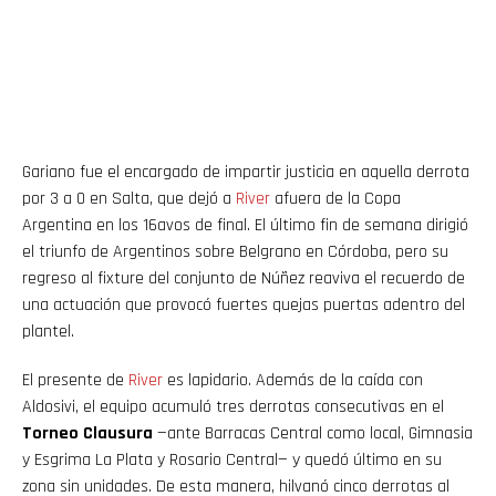
Gariano fue el encargado de impartir justicia en aquella derrota
por 3 a 0 en Salta, que dejó a
River
afuera de la Copa
Argentina en los 16avos de final. El último fin de semana dirigió
el triunfo de Argentinos sobre Belgrano en Córdoba, pero su
regreso al fixture del conjunto de Núñez reaviva el recuerdo de
una actuación que provocó fuertes quejas puertas adentro del
plantel.
El presente de
River
es lapidario. Además de la caída con
Aldosivi, el equipo acumuló tres derrotas consecutivas en el
Torneo Clausura
—ante Barracas Central como local, Gimnasia
y Esgrima La Plata y Rosario Central— y quedó último en su
zona sin unidades. De esta manera, hilvanó cinco derrotas al