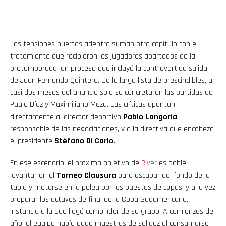
Las tensiones puertas adentro suman otro capítulo con el
tratamiento que recibieron los jugadores apartados de la
pretemporada, un proceso que incluyó la controvertida salida
de Juan Fernando Quintero. De la larga lista de prescindibles, a
casi dos meses del anuncio solo se concretaron las partidas de
Paulo Díaz y Maximiliano Meza. Las críticas apuntan
directamente al director deportivo
Pablo Longoria
,
responsable de las negociaciones, y a la directiva que encabeza
el presidente
Stéfano Di Carlo
.
En ese escenario, el próximo objetivo de
River
es doble:
levantar en el
Torneo Clausura
para escapar del fondo de la
tabla y meterse en la pelea por los puestos de copas, y a la vez
preparar los octavos de final de la Copa Sudamericana,
instancia a la que llegó como líder de su grupo. A comienzos del
año, el equipo había dado muestras de solidez al consagrarse