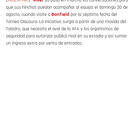
(
ARGENTINA
).-
River
ya puso en marcha las conversaciones para
que sus hinchas puedan acompañar al equipo el domingo 30 de
agosto, cuando visite a
Banfield
por la séptima fecha del
Torneo Clausura. La iniciativa surgió a partir de una movida del
Taladro, que necesita el aval de la AFA y los organismos de
seguridad para autorizar público rival en su estadio y así sumar
un ingreso extra por venta de entradas.