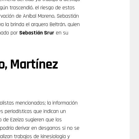
gún trascendió, el riesgo de estos
rvación de Aníbal Moreno, Sebastián
iva la brinda el arquero Beltrán, quien
onado por
Sebastián Srur
en su
o, Martínez
bolistas mencionados; la información
 periodísticas que indican un
io de Ezeiza sugieren que los
odría derivar en desgarros si no se
alizan trabajos de kinesiología y