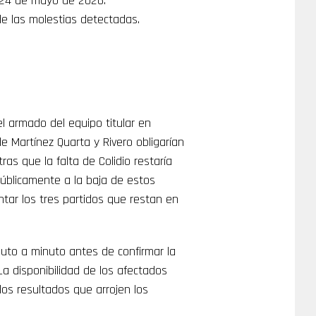
o 24 de mayo de 2026.
de las molestias detectadas.
 armado del equipo titular en
de Martínez Quarta y Rivero obligarían
ras que la falta de Colidio restaría
públicamente a la baja de estos
ontar los tres partidos que restan en
nuto a minuto antes de confirmar la
La disponibilidad de los afectados
os resultados que arrojen los