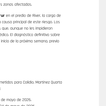
las zonas afectadas.
rur
en el predio de River, la carga de
 causa principal de este riesgo. Los
s que, aunque no les impidieron
dico. El diagnóstico definitivo sobre
 inicio de la próxima semana, previo
tidos para Colidio, Martínez Quarta
:
0 de mayo de 2026.