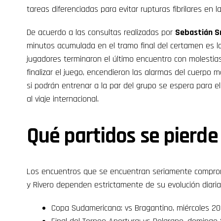
tareas diferenciadas para evitar rupturas fibrilares en 
De acuerdo a las consultas realizadas por
Sebastián S
minutos acumulada en el tramo final del certamen es la
jugadores terminaron el último encuentro con molestia
finalizar el juego, encendieron las alarmas del cuerpo mé
si podrán entrenar a la par del grupo se espera para el
al viaje internacional.
Qué partidos se pierde
Los encuentros que se encuentran seriamente comprome
y Rivero dependen estrictamente de su evolución diaria
Copa Sudamericana: vs Bragantino, miércoles 2