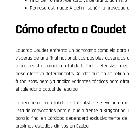
Final del Torneo Apertura: vs Belgrano, doming
Regreso estimado: A definir según la gravedad 
Cómo afecta a Coudet
Eduardo Coudet enfrenta un panorama complejo para el
vísperas de una final nacional. Las posibles ausencias 
a una reestructuración total de la línea defensiva, mient
peso ofensivo determinante. Coudet aún no se refirió 
futbolistas, pero ya analiza variantes tácticas para afr
el calendario actual del equipo.
La recuperación total de los futbolistas se evaluará mi
lista de convocados para el duelo frente a Bragantino. 
para la final en Córdoba dependerá exclusivamente de l
próximos estudios clínicos en Ezeiza.