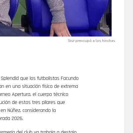
Srur preocupó a los hinchas
 Splendid que los futbolistas Facundo
an en una situación física de extrema
Torneo Apertura, el cuerpo técnico
ución de estos tres pilares que
a en Núñez, considerando la
orada 2026.
rmería del club ya trabaja a destajo