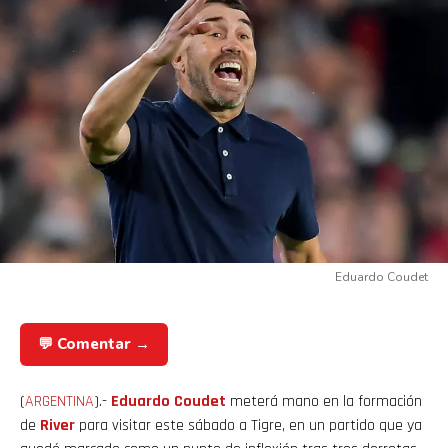
Eduardo Coudet
💬 Comentar →
(
ARGENTINA
).-
Eduardo Coudet
meterá mano en la formación
de
River
para visitar este sábado a Tigre, en un partido que ya