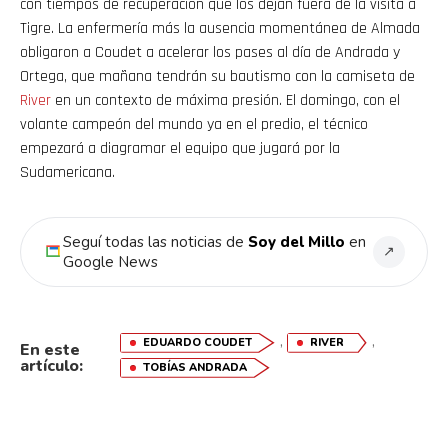
con tiempos de recuperación que los dejan fuera de la visita a
Tigre. La enfermería más la ausencia momentánea de Almada
obligaron a Coudet a acelerar los pases al día de Andrada y
Whatsapp
Ortega, que mañana tendrán su bautismo con la camiseta de
Email
River
en un contexto de máxima presión. El domingo, con el
volante campeón del mundo ya en el predio, el técnico
empezará a diagramar el equipo que jugará por la
Sudamericana.
Seguí todas las noticias de
Soy del Millo
en
↗
Google News
,
,
EDUARDO COUDET
RIVER
En este
artículo:
TOBÍAS ANDRADA