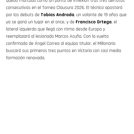
quedó marcado como un punto de inflexión tras tres derrotas
consecutivas en el Torneo Clausura 2026. El técnico apostará
por los debuts de
Tobías Andrada
, un volante de 19 años que
ya se ganó un lugar en el once, y de
Francisco Ortega
, el
lateral izquierdo que llegó con ritmo desde Europa y
reemplazará al lesionado Marcos Acuña. Con la vuelta
confirmada de Ángel Correa al equipo titular, el Millonario
buscará sus primeros tres puntos en Victoria con casi media
formación renovada.