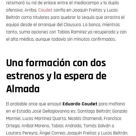
retomará su rol de enlace entre el mediocampo y la dupla
ofensiva. Arriba,
Coudet
confía en Joaquín Freitas y Lucas
Beltrán como titulares para quebrar la sequía que arrastra el
equipo desde el arranque del Clausura. La banca, mientras
tanto, suma opciones con Tobías Ramírez ya recuperado y con
el alta médica, aunque todavía sin minutos confirmados.
Una formación con dos
estrenos y la espera de
Almada
El probable once que ensayó
Eduardo Coudet
para mañana
en el Estadio José Dellagiovanna es: Santiago Beltrán; Gonzalo
Montiel, Lucas Martínez Quarta, Nicolás Otamendi, Francisco
Ortega; Aníbal Moreno, Tobías Andrada, Tomás Galván o
Lautaro Pereyra, Ángel Correa; Joaquín Freitas y Lucas Beltrán.