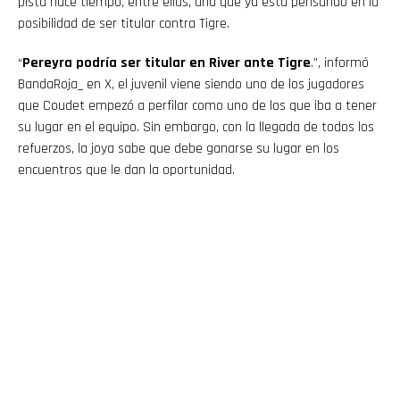
pista hace tiempo, entre ellas, una que ya esta pensando en la
posibilidad de ser titular contra Tigre.
“
Pereyra podría ser titular en River ante Tigre
.”, informó
BandaRoja_ en X, el juvenil viene siendo uno de los jugadores
que Coudet empezó a perfilar como uno de los que iba a tener
su lugar en el equipo. Sin embargo, con la llegada de todos los
refuerzos, la joya sabe que debe ganarse su lugar en los
encuentros que le dan la oportunidad.