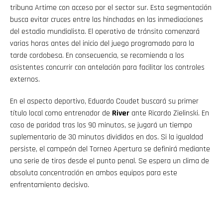
tribuna Artime con acceso por el sector sur. Esta segmentación
busca evitar cruces entre las hinchadas en las inmediaciones
del estadio mundialista. El operativo de tránsito comenzará
varias horas antes del inicio del juego programado para la
tarde cordobesa. En consecuencia, se recomienda a los
asistentes concurrir con antelación para facilitar los controles
externos.
Flipboard
En el aspecto deportivo, Eduardo Coudet buscará su primer
Reddit
título local como entrenador de
River
ante Ricardo Zielinski. En
caso de paridad tras los 90 minutos, se jugará un tiempo
Pinterest
suplementario de 30 minutos divididos en dos. Si la igualdad
persiste, el campeón del Torneo Apertura se definirá mediante
una serie de tiros desde el punto penal. Se espera un clima de
Whatsapp
absoluta concentración en ambos equipos para este
Email
enfrentamiento decisivo.