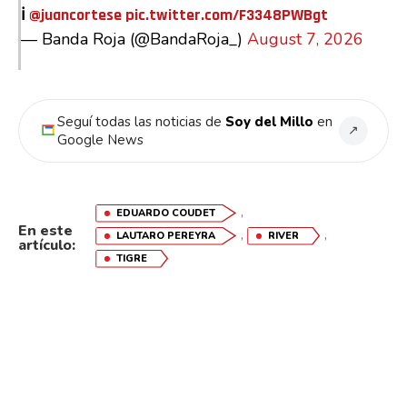
ℹ️
@juancortese
pic.twitter.com/F3348PWBgt
— Banda Roja (@BandaRoja_)
August 7, 2026
Seguí todas las noticias de
Soy del Millo
en
↗
Google News
,
EDUARDO COUDET
En este
,
,
LAUTARO PEREYRA
RIVER
artículo:
TIGRE