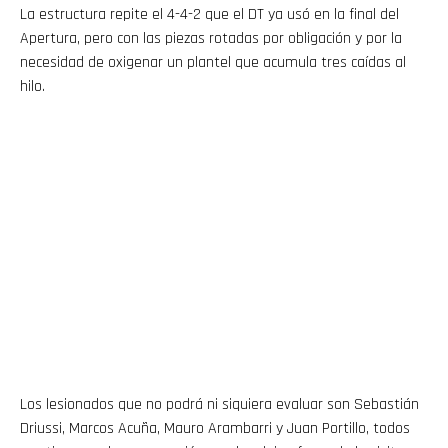
La estructura repite el 4-4-2 que el DT ya usó en la final del
Apertura, pero con las piezas rotadas por obligación y por la
necesidad de oxigenar un plantel que acumula tres caídas al
hilo.
Flipboard
Reddit
Los lesionados que no podrá ni siquiera evaluar son Sebastián
Driussi, Marcos Acuña, Mauro Arambarri y Juan Portillo, todos
Pinterest