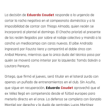
La decisión de
Eduardo
Coudet
responde a la urgencia de
cortar la racha negativa en el campeonato doméstico y a la
imposibilidad de contar con Thiago Almada, quien recién se
incorporará al plantel el domingo. El Chacho priorizó el presente
de los recién llegados por sobre el rodaje colectivo y mandó a la
cancha un mediocampo con caras nuevas. El pibe Andrada
ingresará por Fausto Vera y compartirá el doble cinco con
Aníbal Moreno, mientras que la única duda del técnico pasa por
quién se moverá como interior por la izquierda: Tomás Galván o
Lautaro Pereyra.
Ortega, que firmó el jueves, será titular en el lateral zurdo con
apenas un puñado de entrenamientos en el club. Sin Acuña,
que sigue en recuperación,
Eduardo
Coudet
aprovechó que el
ex Vélez llegó en competencia desde el fútbol europeo para
meterlo directo en el once. La defensa se completa con Gonzalo
Montiel por derecha y la dupla de centrales Lucas Martínez