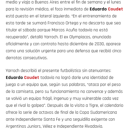
medio y viaja a Buenos Aires entre el fin de semana y el lunes
para la revisión médica, el foco inmediato de
Eduardo
Coudet
está puesto en el lateral izquierdo. “En el entrenamiento de
esta tarde se sumará Francisco Ortega y no descarto que sea
titular el sábado porque Marcos Acuña todavía no está
recuperado”, detalló Yarroch. El ex Olympiacos, anunciado
oficialmente y con contrato hasta diciembre de 2030, aparece
como una solución urgente para una defensa que recibió cinco
derrotas consecutivas.
Yarroch describió el presente futbolístico sin atenuantes:
Eduardo
Coudet
todavía no logró darle una identidad de
juego a un equipo que, según sus palabras, “ataca por el peso
de la camiseta, pero su funcionamiento no convence y además
se volvió un equipo frágil, ingenuo y muy vulnerable cada vez
que el rival lo golpea”. Después de la visita a Tigre, el calendario
ofrece la serie de octavos de final de la Copa Sudamericana
ante Independiente Santa Fe y una seguidilla exigente con
Argentinos Juniors, Vélez e Independiente Rivadavia.