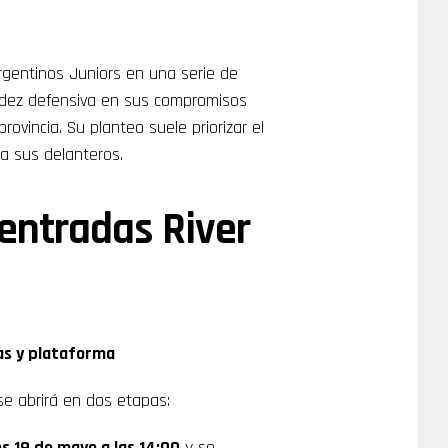
rgentinos Juniors en una serie de
idez defensiva en sus compromisos
rovincia. Su planteo suele priorizar el
a sus delanteros.
entradas River
as y plataforma
se abrirá en dos etapas:
s 19 de mayo a las 14:00
y se