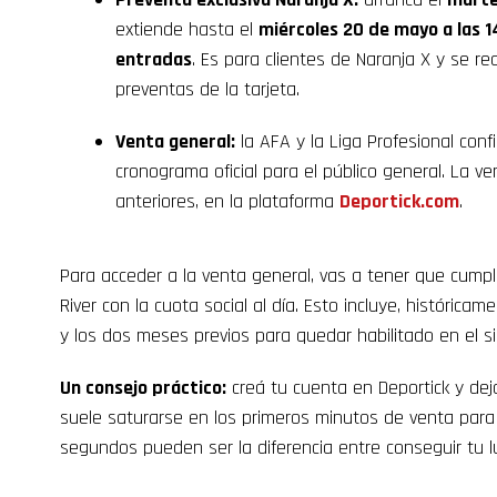
extiende hasta el
miércoles 20 de mayo a las 1
entradas
. Es para clientes de Naranja X y se rea
preventas de la tarjeta.
Venta general:
la AFA y la Liga Profesional conf
cronograma oficial para el público general. La ve
anteriores, en la plataforma
Deportick.com
.
Para acceder a la venta general, vas a tener que cumpli
River con la cuota social al día. Esto incluye, históric
y los dos meses previos para quedar habilitado en el s
Un consejo práctico:
creá tu cuenta en Deportick y dej
suele saturarse en los primeros minutos de venta para 
segundos pueden ser la diferencia entre conseguir tu l