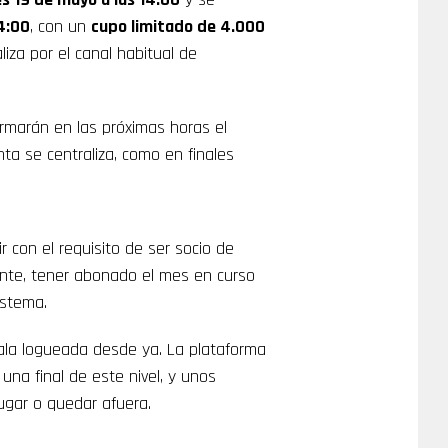
4:00
, con un
cupo limitado de 4.000
liza por el canal habitual de
irmarán en las próximas horas el
nta se centraliza, como en finales
r con el requisito de ser socio de
amente, tener abonado el mes en curso
istema.
ala logueada desde ya. La plataforma
una final de este nivel, y unos
ugar o quedar afuera.