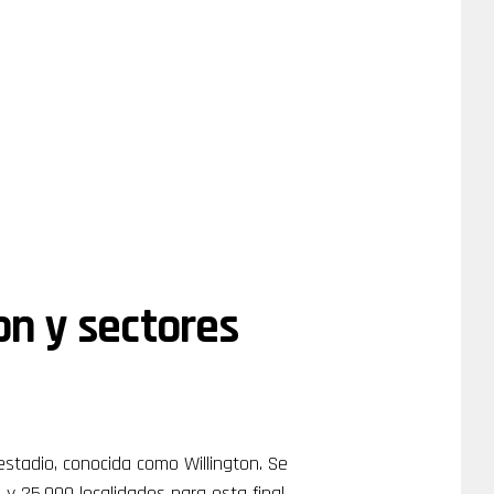
on y sectores
 estadio, conocida como Willington. Se
y 25.000 localidades para esta final.