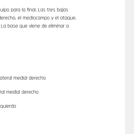
ipo para la final. Las tres bajas
derecho, el mediocampo y el ataque,
 La base que viene de eliminar a
ateral medial derecho
ral medial derecho
zquierdo