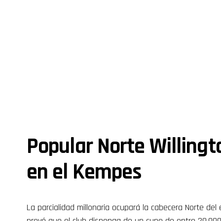
Popular Norte Willingt
en el Kempes
La parcialidad millonaria ocupará la cabecera Norte del
prevé que el club disponga de un cupo de entre 20.000 